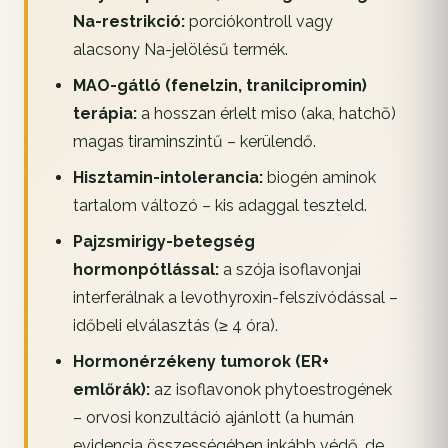
Na-restrikció:
porciókontroll vagy
alacsony Na-jelölésű termék.
MAO-gátló (fenelzin, tranilcipromin)
terápia:
a hosszan érlelt miso (aka, hatchō)
magas tiraminszintű – kerülendő.
Hisztamin-intolerancia:
biogén aminok
tartalom változó – kis adaggal teszteld.
Pajzsmirigy-betegség
hormonpótlással:
a szója isoflavonjai
interferálnak a levothyroxin-felszívódással –
időbeli elválasztás (≥ 4 óra).
Hormonérzékeny tumorok (ER+
emlőrák):
az isoflavonok phytoestrogének
– orvosi konzultáció ajánlott (a humán
evidencia összességében inkább védő, de