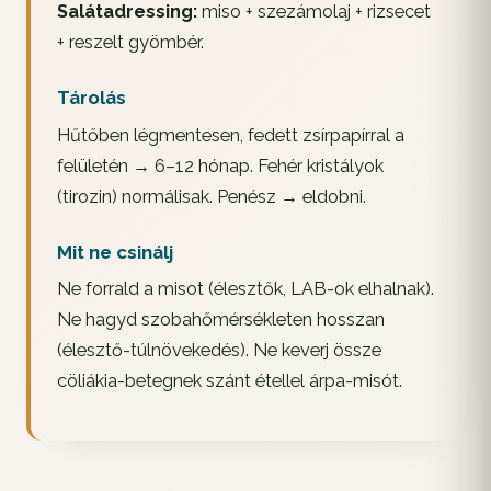
Salátadressing:
miso + szezámolaj + rizsecet
+ reszelt gyömbér.
Tárolás
Hűtőben légmentesen, fedett zsírpapírral a
felületén → 6–12 hónap. Fehér kristályok
(tirozin) normálisak. Penész → eldobni.
Mit ne csinálj
Ne forrald a misot (élesztők, LAB-ok elhalnak).
Ne hagyd szobahőmérsékleten hosszan
(élesztő-túlnövekedés). Ne keverj össze
cöliákia-betegnek szánt étellel árpa-misót.