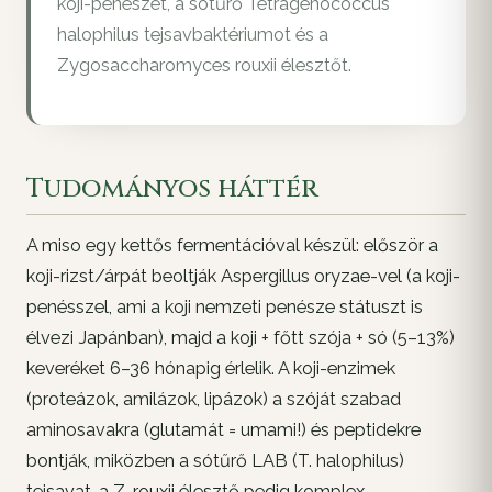
koji-penészet, a sótűrő Tetragenococcus
halophilus tejsavbaktériumot és a
Zygosaccharomyces rouxii élesztőt.
Tudományos háttér
A miso egy kettős fermentációval készül: először a
koji-rizst/árpát beoltják
Aspergillus oryzae
-vel (a koji-
penésszel, ami a koji nemzeti penésze státuszt is
élvezi Japánban), majd a koji + főtt szója + só (5–13%)
keveréket 6–36 hónapig érlelik. A koji-enzimek
(proteázok, amilázok, lipázok) a szóját szabad
aminosavakra (glutamát = umami!) és peptidekre
bontják, miközben a sótűrő LAB (
T. halophilus
)
tejsavat, a
Z. rouxii
élesztő pedig komplex