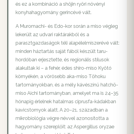
és ez a kombináció a shōjin ryōri növényi
konyhahagyomány gerincévé vált.
A Muromachi- és Edo-kor során a miso végleg
lekerült az udvari raktárakból és a
parasztgazdaságok téli alapélelmiszerévé vált:
minden háztartás saját fából készült taru-
hordóban erjesztette, és regionális stílusok
alakultak ki – a fehér, édes shiro-miso Kyōtó
környékén, a vörösebb aka-miso Tōhoku
tartományokban, és a mély kávészínű hatchō-
miso Aichi tartományban, amelyet ma is 24–35
hónapig érlelnek hatalmas ciprusfa-kádakban
kavicstornyok alatt. A 20–21. században a
mikrobiológia végre névvel azonosította a
hagyomány szereplőit: az Aspergillus oryzae