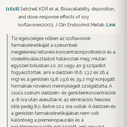
[1618]
Setchell KDR et al. Bioavailability, disposition,
and dose-response effects of soy
isoflavones2003. J Clin Endocrinol Metab.
Link
Tíz egészséges nőben az izoflavonok
farmakokinetikáját a szérumbeli
megjelenési/eltűnési koncentrációprofilokból és a
vizeletkiválasztásból határozták meg, miután
egyszeri bólusban 10, 20 vagy 40 g szójadiót
fogyasztottak, ami a daidzein (6,6, 13,2 és 26,4
mg) és a genistein (9,8, 19,6 és 39,2 mg) konjugált
formáinak növekvő mennyiségeit szolgáltatta. A
csúcs szérum daidzein- és genisteinkoncentrációk
4–8 óra után alakultak ki, az eliminációs felezési
idők pedig 8,0, illetve 10,1 óra voltak. A daidzein és
a genistein farmakokinetikájában nem volt
különbség a premenopauzális és a
posztmenopauzális nők között, ami arra utal,