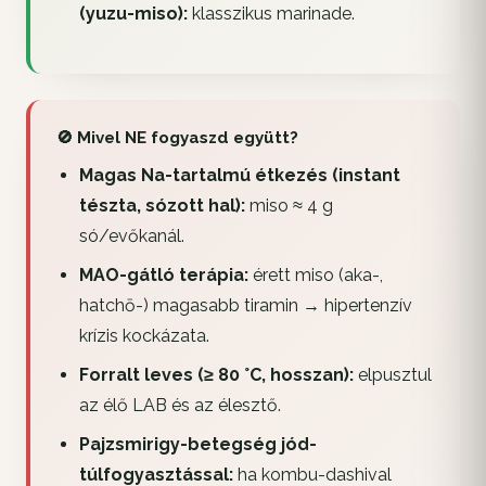
(yuzu-miso):
klasszikus marinade.
🚫 Mivel NE fogyaszd együtt?
Magas Na-tartalmú étkezés (instant
tészta, sózott hal):
miso ≈ 4 g
só/evőkanál.
MAO-gátló terápia:
érett miso (aka-,
hatchō-) magasabb tiramin → hipertenzív
krízis kockázata.
Forralt leves (≥ 80 °C, hosszan):
elpusztul
az élő LAB és az élesztő.
Pajzsmirigy-betegség jód-
túlfogyasztással:
ha kombu-dashival