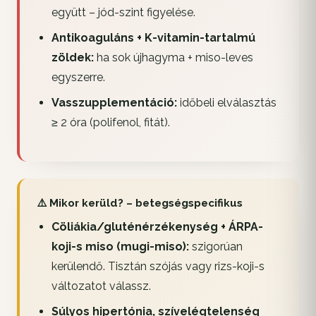
együtt – jód-szint figyelése.
Antikoaguláns + K-vitamin-tartalmú
zöldek:
ha sok újhagyma + miso-leves
egyszerre.
Vasszupplementáció:
időbeli elválasztás
≥ 2 óra (polifenol, fitát).
⚠️ Mikor kerüld? – betegségspecifikus
Cöliákia/gluténérzékenység + ÁRPA-
koji-s miso (mugi-miso):
szigorúan
kerülendő. Tisztán szójás vagy rizs-koji-s
változatot válassz.
Súlyos hipertónia, szívelégtelenség