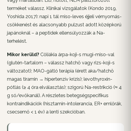
vagy mártásban. Élő, hűtött, NEM pasztőrözött
terméket válassz. Klinikai vizsgálatok (Kondo 2019,
Yoshida 2017): napi 1 tál miso-leves éjjeli vérnyomás-
csökkenést és alacsonyabb pulzust adott középkorú
japánoknál – a peptidek ellensúlyozzák a Na-
terhelést.
Mikor kerüld?
Cöliákia árpa-koji-s mugi-miso-val
(glutén-tartalom – válassz hatchō vagy rizs-koji-s
változatot); MAO-gátló terápia (érett aka/hatchō
magas tiramin → hipertenzív krízis); levothyroxin-
pótlás (≥ 4 óra elválasztás); szigorú Na-restrikció (≈ 4
g só/evőkanál). A részletes betegségspecifikus
kontraindikációk (hisztamin-intolerancia, ER+ emlőrák,
csecsemő < 1 év) a lenti szekcióban.