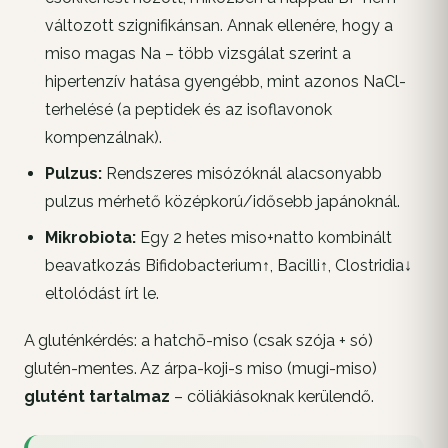
változott szignifikánsan. Annak ellenére, hogy a
miso magas Na – több vizsgálat szerint a
hipertenzív hatása gyengébb, mint azonos NaCl-
terhelésé (a peptidek és az isoflavonok
kompenzálnak).
Pulzus:
Rendszeres misózóknál alacsonyabb
pulzus mérhető középkorú/idősebb japánoknál.
Mikrobiota:
Egy 2 hetes miso+natto kombinált
beavatkozás Bifidobacterium↑, Bacilli↑, Clostridia↓
eltolódást írt le.
A gluténkérdés: a hatchō-miso (csak szója + só)
glutén-mentes. Az árpa-koji-s miso (mugi-miso)
glutént tartalmaz
– cöliákiásoknak kerülendő.