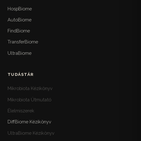
HospBiome
AutoBiome
FindBiome
TransferBiome
UltraBiome
TUDÁSTÁR
Mikrobiota Kézikönyv
Mikrobiota Útmutató
Élelmiszerek
DiffBiome Kézikönyv
UltraBiome Kézikönyv