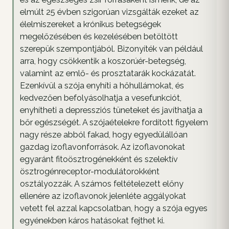
elmúlt 25 évben szigorúan vizsgálták ezeket az
élelmiszereket a krónikus betegségek
megelőzésében és kezelésében betöltött
szerepük szempontjából. Bizonyíték van például
arra, hogy csökkentik a koszorúér-betegség,
valamint az emlő- és prosztatarák kockázatát.
Ezenkívül a szója enyhíti a hőhullámokat, és
kedvezően befolyásolhatja a vesefunkciót,
enyhítheti a depressziós tüneteket és javíthatja a
bőr egészségét. A szójaételekre fordított figyelem
nagy része abból fakad, hogy egyedülállóan
gazdag izoflavonforrások. Az izoflavonokat
egyaránt fitoösztrogénekként és szelektív
ösztrogénreceptor-modulátorokként
osztályozzák. A számos feltételezett előny
ellenére az izoflavonok jelenléte aggályokat
vetett fel azzal kapcsolatban, hogy a szója egyes
egyénekben káros hatásokat fejthet ki.