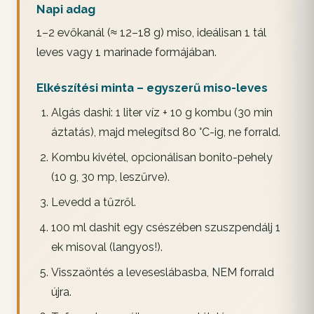
Napi adag
1–2 evőkanál (≈ 12–18 g) miso, ideálisan 1 tál
leves vagy 1 marinade formájában.
Elkészítési minta – egyszerű miso-leves
Algás dashi: 1 liter víz + 10 g kombu (30 min
áztatás), majd melegítsd 80 °C-ig, ne forrald.
Kombu kivétel, opcionálisan bonito-pehely
(10 g, 30 mp, leszűrve).
Levedd a tűzről.
100 ml dashit egy csészében szuszpendálj 1
ek misoval (langyos!).
Visszaöntés a leveseslábasba, NEM forrald
újra.