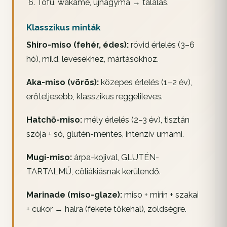
Tofu, wakame, újhagyma → tálalás.
Klasszikus minták
Shiro-miso (fehér, édes):
rövid érlelés (3–6
hó), mild, levesekhez, mártásokhoz.
Aka-miso (vörös):
közepes érlelés (1–2 év),
erőteljesebb, klasszikus reggelileves.
Hatchō-miso:
mély érlelés (2–3 év), tisztán
szója + só, glutén-mentes, intenzív umami.
Mugi-miso:
árpa-kojival, GLUTÉN-
TARTALMÚ, cöliákiásnak kerülendő.
Marinade (miso-glaze):
miso + mirin + szakai
+ cukor → halra (fekete tőkehal), zöldségre.