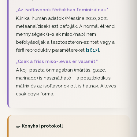
„Az isoflavonok férfiakban feminizálnak."
Klinikai humán adatok (Messina 2010, 2021
metaanalízisek) ezt cáfolják. A normál étrendi
mennyiségek (1–2 ek miso/nap) nem
befolyásolják a tesztoszteron-szintet vagy a
férfi reproduktív paramétereket
[1617]
.
„Csak a friss miso-leves ér valamit."
A koji-paszta önmagában (mártás, glaze,
marinade) is használható – a posztbiotikus
mátrix és az isoflavonok ott is hatnak. A leves
csak egyik forma.
🍳 Konyhai protokoll