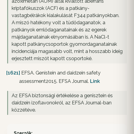
azoximetán (AOM) által kiváltott aberráns
kriptafókuszok (ACF) és a patkány-
vastagbélrákok kialakulását F344 patkányokban.
A miszó hatékony volt a tüdődaganatok, a
patkányok emlődaganatainak és az egerek
májdaganatainak elnyomásában is. A NaCl-t
kapott patkánycsoportok gyomordaganatainak
incidenciája magasabb volt, mint a hosszabb ideig
erjesztett miszót kapott csoportoké.
[1621]
EFSA. Genistein and daidzein safety
assessment2015. EFSA Journal.
Link
Az EFSA biztonsági értékelése a genisztein és
daidzein izoflavonokról, az EFSA Journal-ban
közzétéve.
Szerzők: