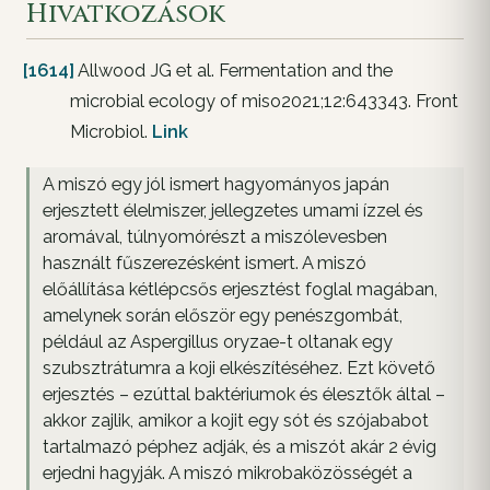
Hivatkozások
[1614]
Allwood JG et al. Fermentation and the
microbial ecology of miso2021;12:643343. Front
Microbiol.
Link
A miszó egy jól ismert hagyományos japán
erjesztett élelmiszer, jellegzetes umami ízzel és
aromával, túlnyomórészt a miszólevesben
használt fűszerezésként ismert. A miszó
előállítása kétlépcsős erjesztést foglal magában,
amelynek során először egy penészgombát,
például az Aspergillus oryzae-t oltanak egy
szubsztrátumra a koji elkészítéséhez. Ezt követő
erjesztés – ezúttal baktériumok és élesztők által –
akkor zajlik, amikor a kojit egy sót és szójababot
tartalmazó péphez adják, és a miszót akár 2 évig
erjedni hagyják. A miszó mikrobaközösségét a