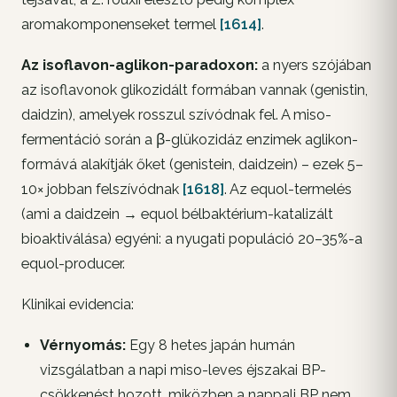
aromakomponenseket termel
[1614]
.
Az isoflavon-aglikon-paradoxon:
a nyers szójában
az isoflavonok glikozidált formában vannak (genistin,
daidzin), amelyek rosszul szívódnak fel. A miso-
fermentáció során a β-glükozidáz enzimek aglikon-
formává alakítják őket (genistein, daidzein) – ezek 5–
10× jobban felszívódnak
[1618]
. Az equol-termelés
(ami a daidzein → equol bélbaktérium-katalizált
bioaktiválása) egyéni: a nyugati populáció 20–35%-a
equol-producer.
Klinikai evidencia:
Vérnyomás:
Egy 8 hetes japán humán
vizsgálatban a napi miso-leves éjszakai BP-
csökkenést hozott, miközben a nappali BP nem