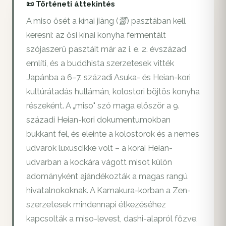
📜 Történeti áttekintés
A miso ősét a kínai jiàng (醤) pasztában kell
keresni: az ősi kínai konyha fermentált
szójaszerű pasztáit már az i. e. 2. évszázad
említi, és a buddhista szerzetesek vitték
Japánba a 6–7. századi Asuka- és Heian-kori
kultúrátadás hullámán, kolostori böjtös konyha
részeként. A „miso" szó maga először a 9.
századi Heian-kori dokumentumokban
bukkant fel, és eleinte a kolostorok és a nemes
udvarok luxuscikke volt – a korai Heian-
udvarban a kockára vágott misot külön
adományként ajándékozták a magas rangú
hivatalnokoknak. A Kamakura-korban a Zen-
szerzetesek mindennapi étkezéséhez
kapcsolták a miso-levest, dashi-alapról főzve,