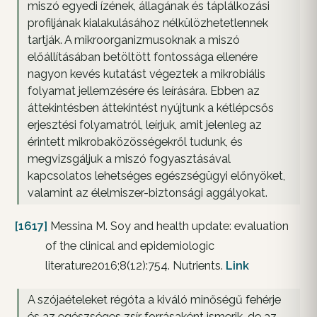
miszó egyedi ízének, állagának és táplálkozási
profiljának kialakulásához nélkülözhetetlennek
tartják. A mikroorganizmusoknak a miszó
előállításában betöltött fontossága ellenére
nagyon kevés kutatást végeztek a mikrobiális
folyamat jellemzésére és leírására. Ebben az
áttekintésben áttekintést nyújtunk a kétlépcsős
erjesztési folyamatról, leírjuk, amit jelenleg az
érintett mikrobaközösségekről tudunk, és
megvizsgáljuk a miszó fogyasztásával
kapcsolatos lehetséges egészségügyi előnyöket,
valamint az élelmiszer-biztonsági aggályokat.
[1617]
Messina M. Soy and health update: evaluation
of the clinical and epidemiologic
literature2016;8(12):754. Nutrients.
Link
A szójaételeket régóta a kiváló minőségű fehérje
és az egészséges zsír forrásaként ismerik, de az