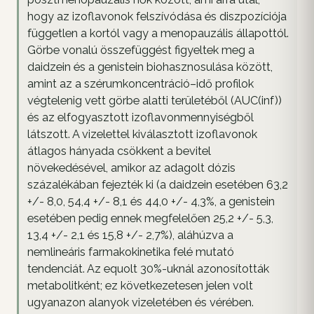
hogy az izoflavonok felszívódása és diszpozíciója
független a kortól vagy a menopauzális állapottól.
Görbe vonalú összefüggést figyeltek meg a
daidzein és a genistein biohasznosulása között,
amint az a szérumkoncentráció–idő profilok
végtelenig vett görbe alatti területéből (AUC(inf))
és az elfogyasztott izoflavonmennyiségből
látszott. A vizelettel kiválasztott izoflavonok
átlagos hányada csökkent a bevitel
növekedésével, amikor az adagolt dózis
százalékában fejezték ki (a daidzein esetében 63,2
+/- 8,0, 54,4 +/- 8,1 és 44,0 +/- 4,3%, a genistein
esetében pedig ennek megfelelően 25,2 +/- 5,3,
13,4 +/- 2,1 és 15,8 +/- 2,7%), aláhúzva a
nemlineáris farmakokinetika felé mutató
tendenciát. Az equolt 30%-uknál azonosították
metabolitként; ez következetesen jelen volt
ugyanazon alanyok vizeletében és vérében.