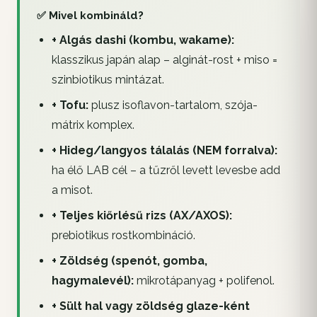
✅ Mivel kombináld?
+ Algás dashi (kombu, wakame):
klasszikus japán alap – alginát-rost + miso =
szinbiotikus mintázat.
+ Tofu:
plusz isoflavon-tartalom, szója-
mátrix komplex.
+ Hideg/langyos tálalás (NEM forralva):
ha élő LAB cél – a tűzről levett levesbe add
a misot.
+ Teljes kiőrlésű rizs (AX/AXOS):
prebiotikus rostkombináció.
+ Zöldség (spenót, gomba,
hagymalevél):
mikrotápanyag + polifenol.
+ Sült hal vagy zöldség glaze-ként