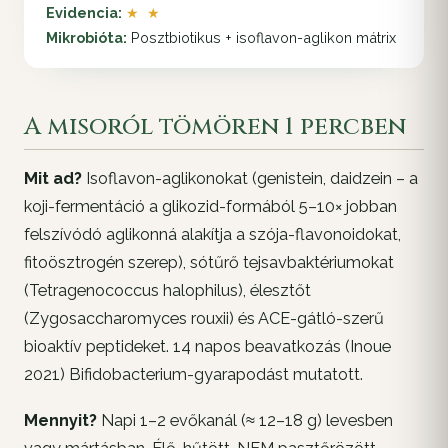
Evidencia:
★ ★
Mikrobióta:
Posztbiotikus + isoflavon-aglikon mátrix
A misoról tömören 1 percben
Mit ad?
Isoflavon-aglikonokat (genistein, daidzein – a
koji-fermentáció a glikozid-formából 5–10× jobban
felszívódó aglikonná alakítja a szója-flavonoidokat,
fitoösztrogén szerep), sótűrő tejsavbaktériumokat
(Tetragenococcus halophilus), élesztőt
(Zygosaccharomyces rouxii) és ACE-gátló-szerű
bioaktív peptideket. 14 napos beavatkozás (Inoue
2021) Bifidobacterium-gyarapodást mutatott.
Mennyit?
Napi 1–2 evőkanál (≈ 12–18 g) levesben