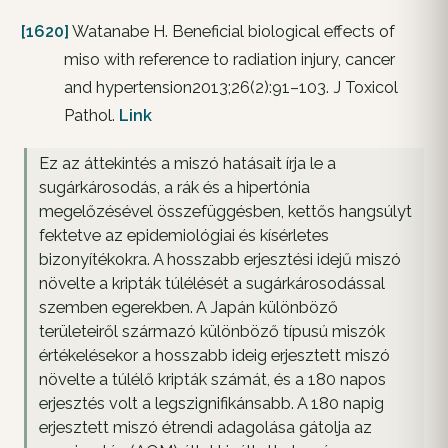
[1620]
Watanabe H. Beneficial biological effects of
miso with reference to radiation injury, cancer
and hypertension2013;26(2):91–103. J Toxicol
Pathol.
Link
Ez az áttekintés a miszó hatásait írja le a
sugárkárosodás, a rák és a hipertónia
megelőzésével összefüggésben, kettős hangsúlyt
fektetve az epidemiológiai és kísérletes
bizonyítékokra. A hosszabb erjesztési idejű miszó
növelte a kripták túlélését a sugárkárosodással
szemben egerekben. A Japán különböző
területeiről származó különböző típusú miszók
értékelésekor a hosszabb ideig erjesztett miszó
növelte a túlélő kripták számát, és a 180 napos
erjesztés volt a legszignifikánsabb. A 180 napig
erjesztett miszó étrendi adagolása gátolja az