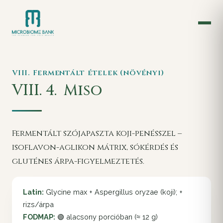
VIII. Fermentált ételek (növényi)
VIII. 4.
Miso
Fermentált szójapaszta koji-penésszel –
isoflavon-aglikon mátrix, sókérdés és
gluténes árpa-figyelmeztetés.
Latin:
Glycine max + Aspergillus oryzae (koji); +
rizs/árpa
FODMAP:
🟢 alacsony porcióban (≈ 12 g)