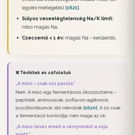
egyéni mérlegelés)
[1621]
.
Súlyos veseelégtelenség Na/K limit:
miso magas Na.
Csecsemő < 1 év:
magas Na – kerülendő.
❌ Tévhitek és cáfolatuk
„A miso = csak sós paszta."
Nem. A miso egy fermentációs ökoszisztéma –
peptidek, aminosavak, isoflavon-aglikonok,
posztbiotikumok, élő mikrobák
[1620]
. A só csak
a fermentáció kontrollja, nem maga az ok.
„A miso-leves emeli a vérnyomást a sója
miatt."