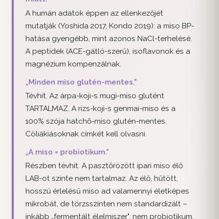
A humán adatok éppen az ellenkezőjét
mutatják (Yoshida 2017, Kondo 2019): a miso BP-
hatása gyengébb, mint azonos NaCl-terhelésé.
A peptidek (ACE-gátló-szerű), isoflavonok és a
magnézium kompenzálnak.
„Minden miso glutén-mentes."
Tévhit. Az árpa-koji-s mugi-miso glutént
TARTALMAZ. A rizs-koji-s genmai-miso és a
100% szója hatchō-miso glutén-mentes.
Cöliákiásoknak címkét kell olvasni.
„A miso = probiotikum."
Részben tévhit. A pasztőrözött ipari miso élő
LAB-ot szinte nem tartalmaz. Az élő, hűtött,
hosszú érlelésű miso ad valamennyi életképes
mikrobát, de törzsszinten nem standardizált –
inkább „fermentált élelmiszer", nem probiotikum.