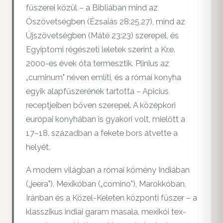
fűszerei közül – a Bibliában mind az
Ószövetségben (Ézsaiás 28:25,27), mind az
Újszövetségben (Máté 23:23) szerepel, és
Egyiptomi régészeti leletek szerint a Kr.e.
2000-es évek óta termesztik. Plinius az
„cuminum" néven említi, és a római konyha
egyik alapfűszerének tartotta – Apicius
receptjeiben bőven szerepel. A középkori
európai konyhában is gyakori volt, mielőtt a
17–18. században a fekete bors átvette a
helyét.
A modern világban a római kömény Indiában
(„jeera"), Mexikóban („comino"), Marokkóban,
Iránban és a Közel-Keleten központi fűszer – a
klasszikus indiai garam masala, mexikói tex-