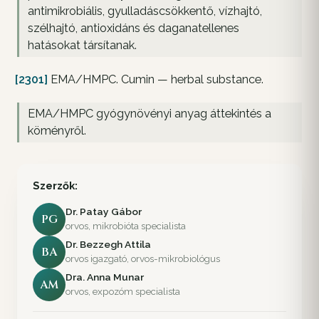
antimikrobiális, gyulladáscsökkentő, vízhajtó,
szélhajtó, antioxidáns és daganatellenes
hatásokat társítanak.
[2301]
EMA/HMPC. Cumin — herbal substance.
EMA/HMPC gyógynövényi anyag áttekintés a
köményről.
Szerzők:
Dr. Patay Gábor
PG
orvos, mikrobióta specialista
Dr. Bezzegh Attila
BA
orvos igazgató, orvos-mikrobiológus
Dra. Anna Munar
AM
orvos, expozóm specialista