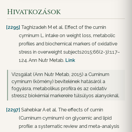
Hivatkozások
[2295]
Taghizadeh M et al. Effect of the cumin
cyminum L. intake on weight loss, metabolic
profiles and biochemical markers of oxidative
stress in overweight subjects2015;66(2-3):117–
124. Ann Nutr Metab.
Link
Vizsgálat (Ann Nutr Metab, 2015) a Cuminum
cyminum (kömény) bevitelének hatásáról a
fogyásra, metabolikus profilra és az oxidatív
stressz biokémiai markereire túlsúlyos alanyoknál.
[2297]
Sahebkar A et al. The effects of cumin
(Cuminum cyminum) on glycemic and lipid
profile: a systematic review and meta-analysis