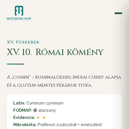
XV. Fűszerek
XV. 10.
Római kömény
A „cumin" – kuminaldehid, indiai curry alapja
és a gluten-mentes pékáruk titka.
Latin:
Cuminum cyminum
FODMAP:
🟢 alacsony
Evidencia:
★ ★
Mikrobióta:
Polifenol-szubsztrát + emésztést