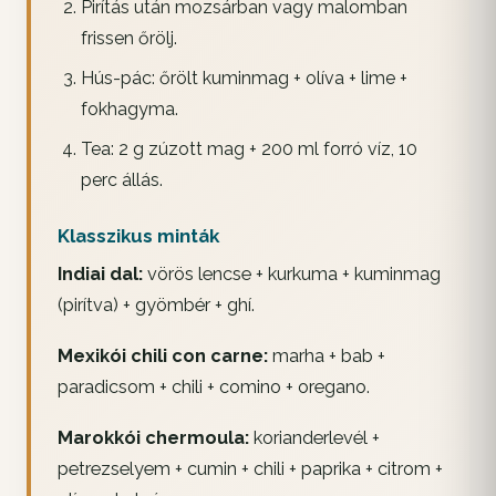
Pirítás után mozsárban vagy malomban
frissen őrölj.
Hús-pác: őrölt kuminmag + olíva + lime +
fokhagyma.
Tea: 2 g zúzott mag + 200 ml forró víz, 10
perc állás.
Klasszikus minták
Indiai dal:
vörös lencse + kurkuma + kuminmag
(pirítva) + gyömbér + ghí.
Mexikói chili con carne:
marha + bab +
paradicsom + chili + comino + oregano.
Marokkói chermoula:
korianderlevél +
petrezselyem + cumin + chili + paprika + citrom +