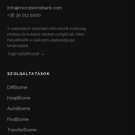
info@microbiomebank.com
+36 30 013 5000
A weboldalon található információk kizárólag
oktatási és kutatási célokat szolgálnak. Nem
helyettesítik a szakszerű egészségügyi
tanácsadást.
Jogi nyilatkozat →
SZOLGÁLTATÁSOK
DiffBiome
HospBiome
AutoBiome
FindBiome
TransferBiome