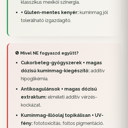
klasszikus mexikói szinergia.
+ Gluten-mentes kenyér:
kuminmag jól
tolerálható ízgazdagító.
🚫 Mivel NE fogyaszd együtt?
Cukorbeteg-gyógyszerek + magas
dózisú kuminmag-kiegészítő:
additív
hipoglikémia.
Antikoagulánsok + magas dózisú
extraktum:
elméleti additív vérzés-
kockázat.
Kuminmag-illóolaj topikálisan + UV-
fény:
fototoxicitás, foltos pigmentáció.