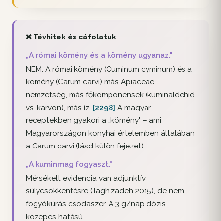
❌ Tévhitek és cáfolatuk
„A római kömény és a kömény ugyanaz."
NEM. A római kömény (Cuminum cyminum) és a
kömény (Carum carvi) más Apiaceae-
nemzetség, más főkomponensek (kuminaldehid
vs. karvon), más íz.
[2298]
A magyar
receptekben gyakori a „kömény" – ami
Magyarországon konyhai értelemben általában
a Carum carvi (lásd külön fejezet).
„A kuminmag fogyaszt."
Mérsékelt evidencia van adjunktív
súlycsökkentésre (Taghizadeh 2015), de nem
fogyókúrás csodaszer. A 3 g/nap dózis
közepes hatású.