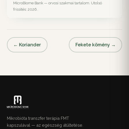
MicroBiome Bank — orvosi szakmai tartalom. Utolsó
frissítés: 2026.
← Koriander
Fekete kömény →
Mikrobióta transzfer terápia FMT
kapszulával — az egészség átültetése.