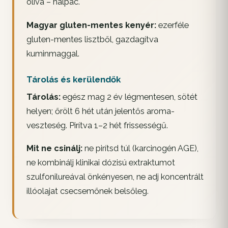
olíva – halpác.
Magyar gluten-mentes kenyér:
ezerféle
gluten-mentes lisztből, gazdagítva
kuminmaggal.
Tárolás és kerülendők
Tárolás:
egész mag 2 év légmentesen, sötét
helyen; őrölt 6 hét után jelentős aroma-
veszteség. Pirítva 1–2 hét frissességű.
Mit ne csinálj:
ne pirítsd túl (karcinogén AGE),
ne kombinálj klinikai dózisú extraktumot
szulfonilureával önkényesen, ne adj koncentrált
illóolajat csecsemőnek belsőleg.