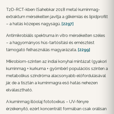
T2D-RCT-kben (Sahebkar 2018 meta) kuminmag-
extraktum mérsékelten javítja a glikémiás és lipidprofilt
– a hatás közepes nagyságú.
[2297]
Antimikrobiális spektruma in vitro mérsékelten széles
– a hagyományos hús-tartósítási és emésztést
támogató felhasználás magyarázata.
[2299]
Mikrobiom-szinten az indiai konyhai mintázat (gyakori
kuminmag + kurkuma + gyömbér) populációs szinten a
metabolikus szindróma alacsonyabb előfordulásával
jár, de a tisztán a kuminmagra eső hatás nehezen
elválasztható.
A kuminmag illóolaj fototoxikus – UV-fényre
érzékenyítő, ezért koncentrált formában csak orálisan