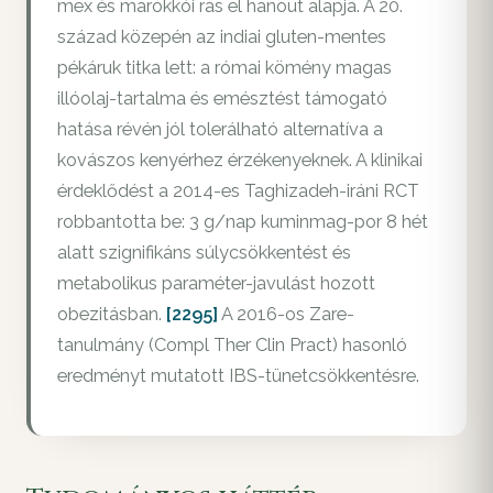
mex és marokkói ras el hanout alapja. A 20.
század közepén az indiai gluten-mentes
pékáruk titka lett: a római kömény magas
illóolaj-tartalma és emésztést támogató
hatása révén jól tolerálható alternatíva a
kovászos kenyérhez érzékenyeknek. A klinikai
érdeklődést a 2014-es Taghizadeh-iráni RCT
robbantotta be: 3 g/nap kuminmag-por 8 hét
alatt szignifikáns súlycsökkentést és
metabolikus paraméter-javulást hozott
obezitásban.
[2295]
A 2016-os Zare-
tanulmány (Compl Ther Clin Pract) hasonló
eredményt mutatott IBS-tünetcsökkentésre.