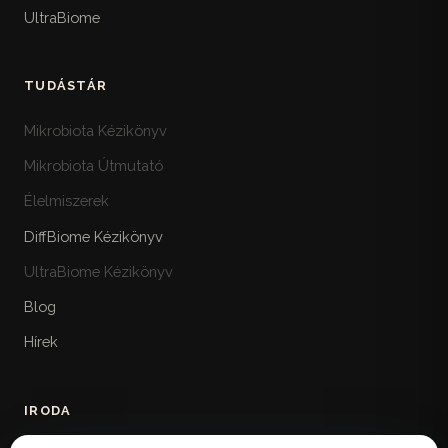
UltraBiome
TUDÁSTÁR
Mikrobiota Kézikönyv
Mikrobiota Útmutató
Élelmiszerek
DiffBiome Kézikönyv
UltraBiome Kézikönyv
Blog
Hírek
IRODA