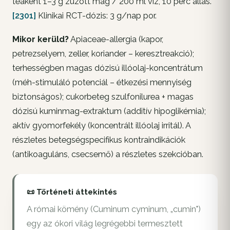
teaként 1–3 g zúzott mag / 200 ml víz, 10 perc állás.
[2301]
Klinikai RCT-dózis: 3 g/nap por.
Mikor kerüld?
Apiaceae-allergia (kapor,
petrezselyem, zeller, koriander – keresztreakció);
terhességben magas dózisú illóolaj-koncentrátum
(méh-stimuláló potenciál – étkezési mennyiség
biztonságos); cukorbeteg szulfonilurea + magas
dózisú kuminmag-extraktum (additív hipoglikémia);
aktív gyomorfekély (koncentrált illóolaj irritál). A
részletes betegségspecifikus kontraindikációk
(antikoaguláns, csecsemő) a részletes szekcióban.
📜 Történeti áttekintés
A római kömény (Cuminum cyminum, „cumin")
egy az ókori világ legrégebbi termesztett