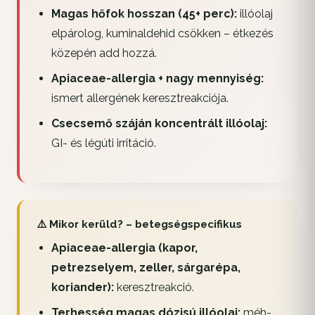
Magas hőfok hosszan (45+ perc):
illóolaj
elpárolog, kuminaldehid csökken – étkezés
közepén add hozzá.
Apiaceae-allergia + nagy mennyiség:
ismert allergének keresztreakciója.
Csecsemő száján koncentrált illóolaj:
GI- és légúti irritáció.
⚠️ Mikor kerüld? – betegségspecifikus
Apiaceae-allergia (kapor,
petrezselyem, zeller, sárgarépa,
koriander):
keresztreakció.
Terhesség magas dózisú illóolaj:
méh-