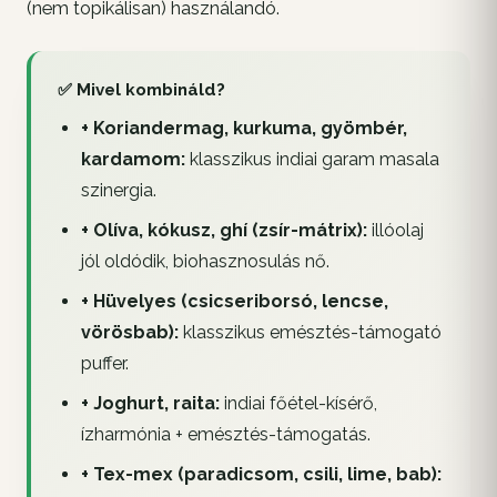
(nem topikálisan) használandó.
✅ Mivel kombináld?
+ Koriandermag, kurkuma, gyömbér,
kardamom:
klasszikus indiai garam masala
szinergia.
+ Olíva, kókusz, ghí (zsír-mátrix):
illóolaj
jól oldódik, biohasznosulás nő.
+ Hüvelyes (csicseriborsó, lencse,
vörösbab):
klasszikus emésztés-támogató
puffer.
+ Joghurt, raita:
indiai főétel-kísérő,
ízharmónia + emésztés-támogatás.
+ Tex-mex (paradicsom, csili, lime, bab):