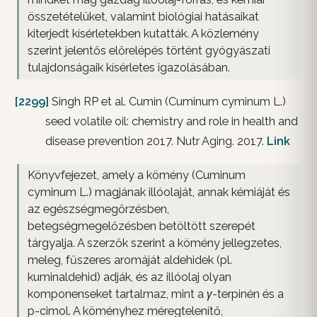
összetételüket, valamint biológiai hatásaikat
kiterjedt kísérletekben kutatták. A közlemény
szerint jelentős előrelépés történt gyógyászati
tulajdonságaik kísérletes igazolásában.
[2299]
Singh RP et al. Cumin (Cuminum cyminum L.)
seed volatile oil: chemistry and role in health and
disease prevention 2017. Nutr Aging. 2017.
Link
Könyvfejezet, amely a kömény (Cuminum
cyminum L.) magjának illóolaját, annak kémiáját és
az egészségmegőrzésben,
betegségmegelőzésben betöltött szerepét
tárgyalja. A szerzők szerint a kömény jellegzetes,
meleg, fűszeres aromáját aldehidek (pl.
kuminaldehid) adják, és az illóolaj olyan
komponenseket tartalmaz, mint a γ-terpinén és a
p-cimol. A köményhez méregtelenítő,