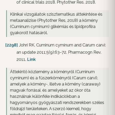
of clinical trials 2018. Phytother Res. 2018.
Klinikai vizsgálatok szisztematikus áttekintése és
metaanalízise (Phytother Res, 2018) a kömény
(Cuminum cyminum) glikémiás és lipidprofilra
gyakorolt hatásáról.
[2298]
Johri RK. Cuminum cyminum and Carum carvi:
an update 2011;5(9):63–72. Pharmacogn Rev.
2011.
Link
Áttekintő közlemény a köményről (Cuminum
cyminum) és a fűszerköményről (Carum carvi),
amelyek a kömény-, illetve a kömény (caraway)
magvak forrásai, és amelyeket az ókor óta
használnak különféle indikációkban a
hagyományos gyógyászati rendszerekben széles
földrajzi területeken. A szerző kiemeli, hogy
mindkét mag gazdag illóolaj-forrás, és kémiai