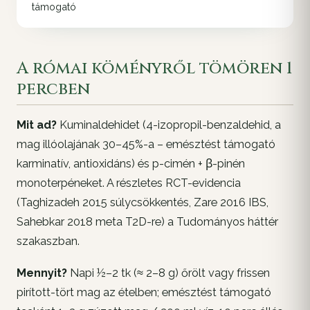
támogató
A római köményről tömören 1
percben
Mit ad?
Kuminaldehidet (4-izopropil-benzaldehid, a
mag illóolajának 30–45%-a – emésztést támogató
karminatív, antioxidáns) és p-cimén + β-pinén
monoterpéneket. A részletes RCT-evidencia
(Taghizadeh 2015 súlycsökkentés, Zare 2016 IBS,
Sahebkar 2018 meta T2D-re) a Tudományos háttér
szakaszban.
Mennyit?
Napi ½–2 tk (≈ 2–8 g) őrölt vagy frissen
pirított-tört mag az ételben; emésztést támogató