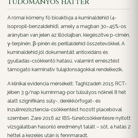
Tudományos háttér
A római kömény fő bioaktívja a kuminaldehid (4-
isopropil-benzaldehid), amely a magban 30–45%-os
arányban van jelen az illóolajban, kiegészítve p-cimén,
γ-terpinén, β-pinén és perillaldehid összetevőkkel. A
kuminaldehid jól dokumentált antioxidáns és
gyulladás-csökkentő hatású, valamint emésztést
támogató karminatív tulajdonságokkal rendelkezik.
A klinikai evidencia mérsékelt: Taghizadeh 2015 RCT-
jében 3 g/nap kuminmag-por túlsúlyos nőknél 8 hét
alatt szignifikáns súly-, derékkörfogat- és
inzulinrezisztencia-csökkentést hozott placebóval
szemben. Zare 2016 az IBS-tünetcsökkentésre nyitott
vizsgálatban hasonló eredményt talált – sőt, a hatás 2
héttel a kezelés után is fennmaradt.