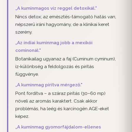
„A kuminmagos víz reggel detoxikál."
Nincs detox; az emésztés-támogató hatás van,
népszerű iráni hagyomány, de a klinikai keret
szerény.
„Az indiai kuminmag jobb a mexikói
cominonál."
Botanikailag ugyanaz a faj (Cuminum cyminum),
íz-különbség a feldolgozás és pirítás
függvénye.
„A kuminmag pirítva mérgező."
Pont fordítva – a száraz pirítás (30–60 mp)
növeli az aromás karaktert. Csak akkor
problémás, ha leég és karcinogén AGE-eket
képez.
„A kuminmag gyomorfájdalom-ellenes