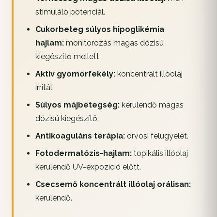
stimuláló potenciál.
Cukorbeteg súlyos hipoglikémia
hajlam:
monitorozás magas dózisú
kiegészítő mellett.
Aktív gyomorfekély:
koncentrált illóolaj
irritál.
Súlyos májbetegség:
kerülendő magas
dózisú kiegészítő.
Antikoaguláns terápia:
orvosi felügyelet.
Fotodermatózis-hajlam:
topikális illóolaj
kerülendő UV-expozíció előtt.
Csecsemő koncentrált illóolaj orálisan:
kerülendő.