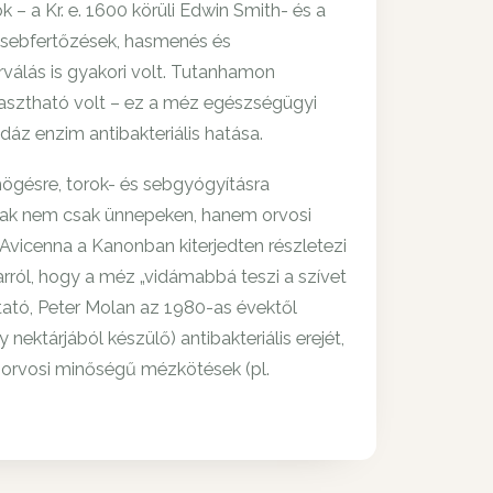
– a Kr. e. 1600 körüli Edwin Smith- és a
e sebfertőzések, hasmenés és
válás is gyakori volt. Tutanhamon
yasztható volt – ez a méz egészségügyi
dáz enzim antibakteriális hatása.
ögésre, torok- és sebgyógyításra
ittak nem csak ünnepeken, hanem orvosi
vicenna a Kanonban kiterjedten részletezi
rról, hogy a méz „vidámabbá teszi a szívet
kutató, Peter Molan az 1980-as évektől
ktárjából készülő) antibakteriális erejét,
z orvosi minőségű mézkötések (pl.