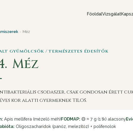
Főoldal
Vizsgálat
Kapsz
lmiszerek
›
Méz
zalt gyümölcsök / természetes édesítők
4.
Méz
ntibakteriális csodaszer, csak gondosan érett cu
éves kor alatti gyermeknek TILOS.
n:
Apis mellifera (mézelő méh)
FODMAP:
🟡 ≈ 7 g (1 tk) alacsony
Evi
obióta:
Oligoszacharidok (panóz, melezitóz) + polifenolok