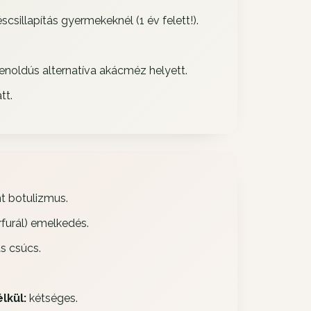
illapítás gyermekeknél (1 év felett!).
enoldús alternatíva akácméz helyett.
tt.
t botulizmus.
furál) emelkedés.
s csúcs.
lkül:
kétséges.