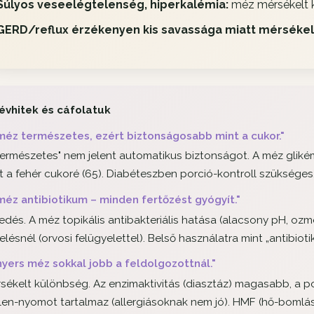
Súlyos veseelégtelenség, hiperkalémia:
méz mérsékelt k
GERD/reflux érzékenyen kis savassága miatt mérsékel
évhitek és cáfolatuk
méz természetes, ezért biztonságosabb mint a cukor."
természetes" nem jelent automatikus biztonságot. A méz glik
t a fehér cukoré (65). Diabéteszben porció-kontroll szükséges
méz antibiotikum – minden fertőzést gyógyít."
edés. A méz topikális antibakteriális hatása (alacsony pH, oz
elésnél (orvosi felügyelettel). Belső használatra mint „antibiot
nyers méz sokkal jobb a feldolgozottnál."
sékelt különbség. Az enzimaktivitás (diasztáz) magasabb, a po
len-nyomot tartalmaz (allergiásoknak nem jó). HMF (hő-bomlá