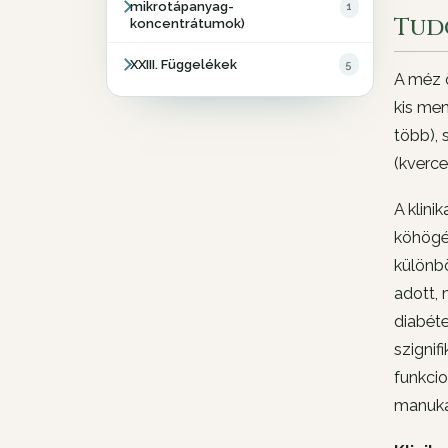
mikrotápanyag-
1
Tud
koncentrátumok)
XXIII. Függelékek
5
A méz ö
kis men
több), 
(kverc
A klini
köhögé
különb
adott, 
diabét
szignif
funkcio
manuka 