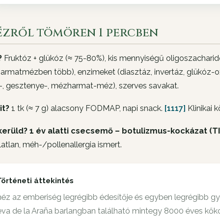
ézről tömören 1 percben
?
Fruktóz + glükóz (≈ 75-80%), kis mennyiségű oligoszacharidot
rmatmézben több), enzimeket (diasztáz, invertáz, glükóz-ox
a-, gesztenye-, mézharmat-méz), szerves savakat.
it?
1 tk (≈ 7 g) alacsony FODMAP, napi snack.
[1117]
Klinikai k
kerüld?
1 év alatti csecsemő – botulizmus-kockázat (T
latlan, méh-/pollenallergia ismert.
Történeti áttekintés
éz az emberiség legrégibb édesítője és egyben legrégibb gyó
va de la Araña barlangban található mintegy 8000 éves kőkor