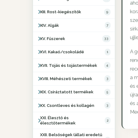
aho
kor
XIII. Rost-kiegészítők
9
sze
XIV. Algák
7
sír
ujj
XV. Fűszerek
33
A g
XVI. Kakaó/csokoládé
1
ren
XVII. Tojás és tojástermékek
4
rec
a m
XVIII. Méhészeti termékek
3
és 
XIX. Csíráztatott termékek
5
újr
és 
XX. Csontleves és kollagén
3
Med
XXI. Élesztő és
2
élesztőtermékek
XXII. Belsőségek (állati eredetű