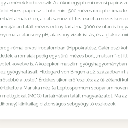
gy a méhek körbeveszik. Az ókori egyiptomi orvosi papiruszok 
ábbi Ebers-papirusz – több mint 500 mézes receptet írnak l
mbántalmak ellen; a balzsamozott testeknél a mézes konzer
kamrájában talált mézes edény tartalma 3000 év után is fog
lenyomata: alacsony pH, alacsony vízaktivitás, és a glükóz-oxi
örög-római orvosi irodalomban (Hippokratész, Galénosz) köh
delték, a rómaiak pedig egy sűrű, mézes bort, „mulsum"-ot 
eptet követve is. A középkori muszlim gyógyhagyományban A
éz gyógyhatásait. Hildegard von Bingen a 12. században írt a
erősebbé a testet". Érdekes újkori erőfeszítés: az új-zélandi 
aértékelte a Manuka méz (a Leptospermum scoparium növény ne
a metilglioxal (MGO) tartalmában talált magyarázatot. Ma a
ihoney) klinikailag biztonságos sebgyógyító eszközök.