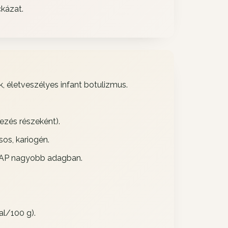
ckázat.
, életveszélyes infant botulizmus.
kezés részeként).
os, kariogén.
AP nagyobb adagban.
al/100 g).