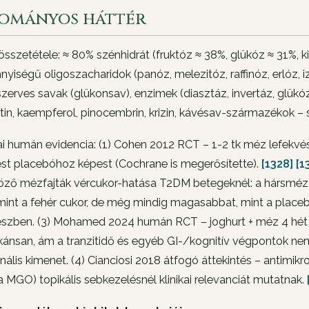
ományos háttér
sszetétele: ≈ 80% szénhidrát (fruktóz ≈ 38%, glükóz ≈ 31%, k
nyiségű oligoszacharidok (panóz, melezitóz, raffinóz, erló
szerves savak (glükonsav), enzimek (diasztáz, invertáz, glükó
etin, kaempferol, pinocembrin, krizin, kávésav-származékok
kai humán evidencia: (1) Cohen 2012 RCT – 1-2 tk méz lefekvé
st placebóhoz képest (Cochrane is megerősítette).
[1328]
[1
öző mézfajták vércukor-hatása T2DM betegeknél: a hársméz 
mint a fehér cukor, de még mindig magasabbat, mint a placeb
eszben. (3) Mohamed 2024 humán RCT – joghurt + méz 4 hé
ikánsan, ám a tranzitidő és egyéb GI-/kognitív végpontok nem
nális kimenet. (4) Cianciosi 2018 átfogó áttekintés – antimik
MGO) topikális sebkezelésnél klinikai relevanciát mutatnak.