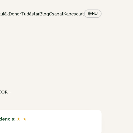
ulák
Donor
Tudástár
Blog
Csapat
Kapcsolat
HU
kor –
dencia:
★ ★