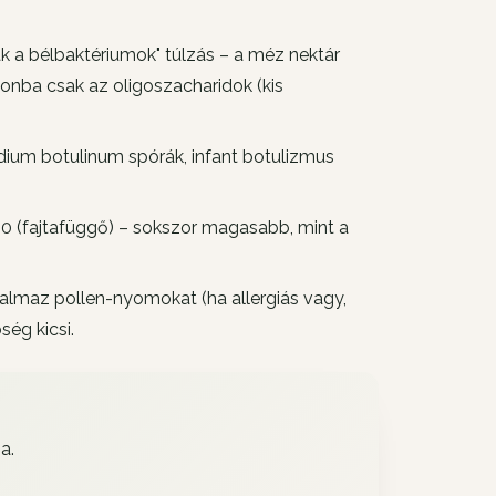
 a bélbaktériumok" túlzás – a méz nektár
olonba csak az oligoszacharidok (kis
idium botulinum
spórák, infant botulizmus
0 (fajtafüggő) – sokszor magasabb, mint a
almaz pollen-nyomokat (ha allergiás vagy,
ség kicsi.
a.