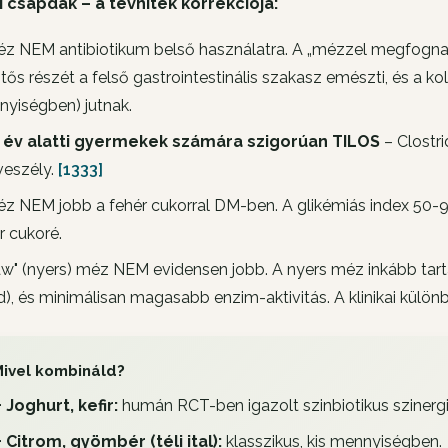
ai csapdák – a tévhitek korrekciója:
z NEM antibiotikum belső használatra. A „mézzel megfognak
ntős részét a felső gastrointestinális szakasz emészti, és a k
yiségben) jutnak.
1 év alatti gyermekek számára szigorúan TILOS
–
Clostr
veszély.
[1333]
z NEM jobb a fehér cukorral DM-ben. A glikémiás index 50-9
r cukoré.
aw" (nyers) méz NEM evidensen jobb. A nyers méz inkább tart
), és minimálisan magasabb enzim-aktivitás. A klinikai különb
ivel kombináld?
+ Joghurt, kefir:
humán RCT-ben igazolt szinbiotikus szinergi
+ Citrom, gyömbér (téli ital):
klasszikus, kis mennyiségben.