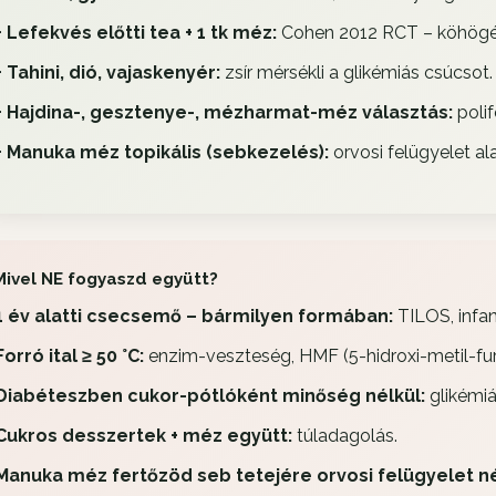
+ Lefekvés előtti tea + 1 tk méz:
Cohen 2012 RCT – köhögéscs
+ Tahini, dió, vajaskenyér:
zsír mérsékli a glikémiás csúcsot.
+ Hajdina-, gesztenye-, mézharmat-méz választás:
polif
+ Manuka méz topikális (sebkezelés):
orvosi felügyelet ala
Mivel NE fogyaszd együtt?
1 év alatti csecsemő – bármilyen formában:
TILOS, infan
Forró ital ≥ 50 °C:
enzim-veszteség, HMF (5-hidroxi-metil-fur
Diabéteszben cukor-pótlóként minőség nélkül:
glikémiá
Cukros desszertek + méz együtt:
túladagolás.
Manuka méz fertőzöd seb tetejére orvosi felügyelet né