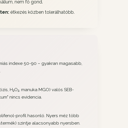
álium, nem fő gond.
ten:
étkezés közben tolerálhatóbb.
émiás indexe 50-90 – gyakran magasabb,
.
mózis, H₂O₂, manuka MGO) valós SEB-
ikum" nincs evidencia.
lifenol-profil hasonló. Nyers méz több
stermék) szintje alacsonyabb nyersben.