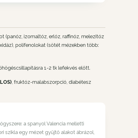
 (panóz, izomaltóz, erlóz, raffinóz, melezitóz
idáz), polifenolokat (sötét mézekben több:
öhögéscsillapításra 1-2 tk lefekvés előtt.
ILOS)
, fruktóz-malabszorpció, diabétesz
gyszere: a spanyol Valencia melletti
i szikla egy mézet gyűjtő alakot ábrázol,