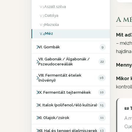
Aszalt szilva
V.1
Datolya
V.2
A m
Mazsola
V.3
Méz
V.4
Mit ad
– mézha
VI. Gombák
9
hajdin
VII. Gabonák / Álgabonák /
22
Pszeudocereáliák
Menny
VIII. Fermentált ételek
Mikor 
16
(növényi)
kontrol
IX. Fermentált tejtermékek
10
X. Italok (polifenol/élő kultúra)
15
📜 
A m
XI. Olajok/zsírok
11
Cue
XII. Hal és tengeri élelmiszerek
13