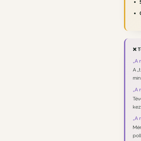
❌ T
„A 
A „
min
„A 
Tév
kez
„A 
Mér
pol