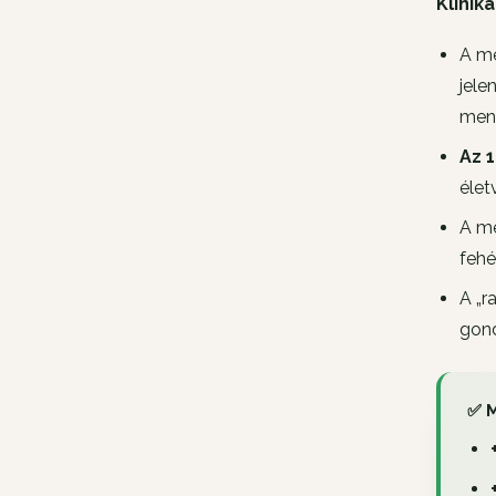
Klinik
A mé
jele
menn
Az 
élet
A mé
fehé
A „r
gond
✅ M