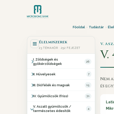
Főoldal
›
Tudástár
›
Éle
Élelmiszerek
V. As
23 TÉMAKÖR · 252 FEJEZET
V. 
I. Zöldségek és
26
gyökérzöldségek
II. Hüvelyesek
7
Nem a
III. Diófélék és magvak
15
és egy
IV. Gyümölcsök (friss)
31
Lati
V. Aszalt gyümölcsök /
Mikr
4
természetes édesítők