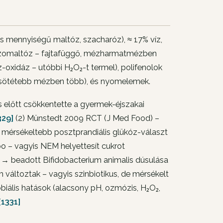
is mennyiségű maltóz, szacharóz), ≈ 17% víz,
z, izomaltóz – fajtafüggő, mézharmatmézben
z-oxidáz – utóbbi H₂O₂-t termel), polifenolok
 – sötétebb mézben több), és nyomelemek.
s előtt csökkentette a gyermek-éjszakai
329]
(2) Münstedt 2009 RCT (J Med Food) –
mérsékeltebb posztprandiális glükóz-választ
o – vagyis NEM helyettesít cukrot
t → beadott
Bifidobacterium animalis
dúsulása
 változtak – vagyis szinbiotikus, de mérsékelt
robiális hatások (alacsony pH, ozmózis, H₂O₂,
[1331]