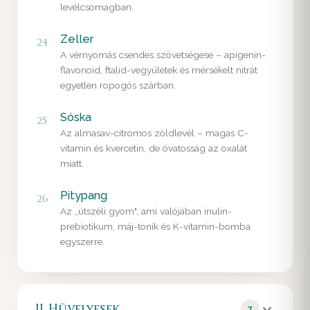
levélcsomagban.
Zeller
24
A vérnyomás csendes szövetségese – apigenin-
flavonoid, ftalid-vegyületek és mérsékelt nitrát
egyetlen ropogós szárban.
Sóska
25
Az almasav-citromos zöldlevél – magas C-
vitamin és kvercetin, de óvatosság az oxalát
miatt.
Pitypang
26
Az „útszéli gyom", ami valójában inulin-
prebiotikum, máj-tonik és K-vitamin-bomba
egyszerre.
II. Hüvelyesek
7