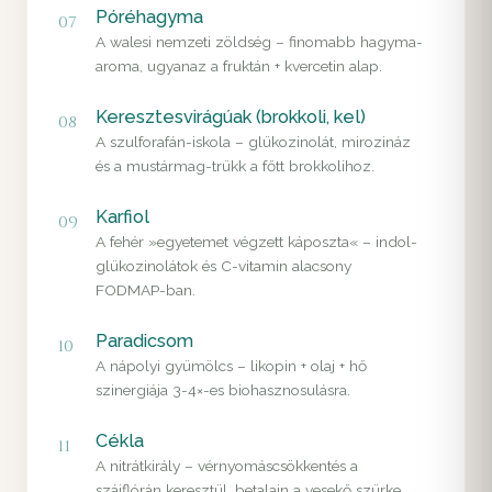
Póréhagyma
07
A walesi nemzeti zöldség – finomabb hagyma-
aroma, ugyanaz a fruktán + kvercetin alap.
Keresztesvirágúak (brokkoli, kel)
08
A szulforafán-iskola – glükozinolát, mirozináz
és a mustármag-trükk a főtt brokkolihoz.
Karfiol
09
A fehér »egyetemet végzett káposzta« – indol-
glükozinolátok és C-vitamin alacsony
FODMAP-ban.
Paradicsom
10
A nápolyi gyümölcs – likopin + olaj + hő
szinergiája 3-4×-es biohasznosulásra.
Cékla
11
A nitrátkirály – vérnyomáscsökkentés a
szájflórán keresztül, betalain a vesekő szürke