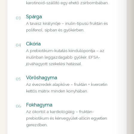
karotinoid-szállító egy ehető zsírbombában.
Spárga
03
A tavasz királynője – inulin-típusú fruktán és
polifenol, sípban és gyökérben.
Cikória
04
A prebiotikum-kutatás kiindulópontja – az
inulinban leggazdagabb gyökér, EFSA-
jóváhagyott székelési hatással.
Vöröshagyma
05
Az évezredek alapköve – fruktán + kvercetin
kettős mátrix minden konyhában.
Fokhagyma
06
Az ókortól a kardiológiáig – fruktán-
prebiotikum és kénvegyület-allicin egyetlen
gerezdben.