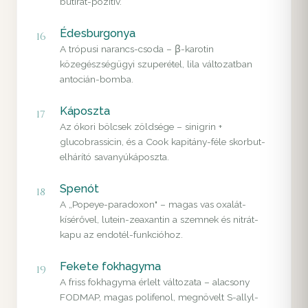
butirát-pozitív.
Édesburgonya
16
A trópusi narancs-csoda – β-karotin
közegészségügyi szuperétel, lila változatban
antocián-bomba.
Káposzta
17
Az ókori bölcsek zöldsége – sinigrin +
glucobrassicin, és a Cook kapitány-féle skorbut-
elhárító savanyúkáposzta.
Spenót
18
A „Popeye-paradoxon" – magas vas oxalát-
kísérővel, lutein-zeaxantin a szemnek és nitrát-
kapu az endotél-funkcióhoz.
Fekete fokhagyma
19
A friss fokhagyma érlelt változata – alacsony
FODMAP, magas polifenol, megnövelt S-allyl-