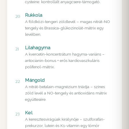
cysteine: kontrollált anyagcsere-támogató.
Rukkola
20
A földközi-tengeri zöldlevél – magas nitrát-NO
tengely és Brassica-glükozinolát-mátrix egy
levélben.
Lilahagyma
21
A kvercetin-koncentrátum hagyma-variáns –
antocianin-bonus + erős kardiovaszkuláris
polifenol-mátrix.
Mángold
22
A nitrát-betalain-magnézium triádja – színes
zöld levél a NO-tengely és antioxidáns mátrix
együttesére.
Kel
23
A keresztesvirágúak királynője – szulforafán-
prekurzor, lutein és K1-vitamin egy tömör