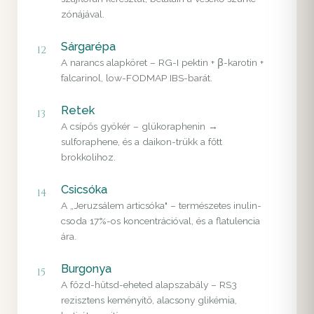
zónájával.
Sárgarépa
12
A narancs alapköret – RG-I pektin + β-karotin +
falcarinol, low-FODMAP IBS-barát.
Retek
13
A csípős gyökér – glükoraphenin →
sulforaphene, és a daikon-trükk a főtt
brokkolihoz.
Csicsóka
14
A „Jeruzsálem articsóka" – természetes inulin-
csoda 17%-os koncentrációval, és a flatulencia
ára.
Burgonya
15
A főzd-hűtsd-eheted alapszabály – RS3
rezisztens keményítő, alacsony glikémia,