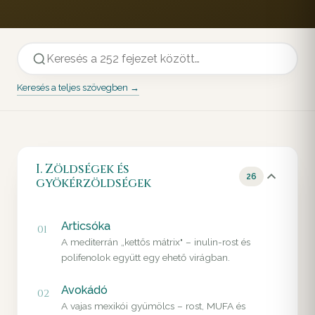
Keresés a teljes szövegben →
I. Zöldségek és
26
gyökérzöldségek
Articsóka
01
A mediterrán „kettős mátrix" – inulin-rost és
polifenolok együtt egy ehető virágban.
Avokádó
02
A vajas mexikói gyümölcs – rost, MUFA és