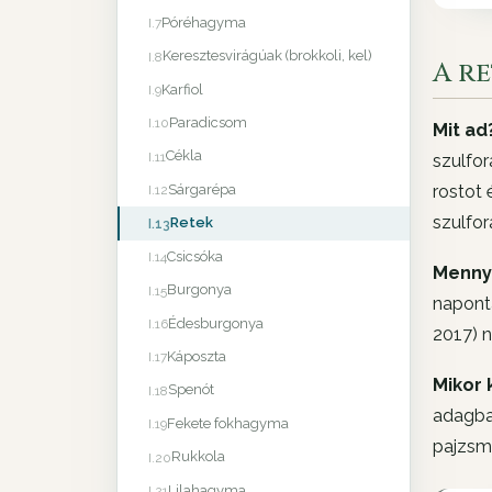
Póréhagyma
I.7
Keresztesvirágúak (brokkoli, kel)
I.8
A r
Karfiol
I.9
Paradicsom
I.10
Mit ad
Cékla
I.11
szulfor
rostot 
Sárgarépa
I.12
szulfor
Retek
I.13
Csicsóka
I.14
Menny
Burgonya
I.15
napont
Édesburgonya
I.16
2017) n
Káposzta
I.17
Mikor 
Spenót
I.18
adagban
Fekete fokhagyma
I.19
pajzsmi
Rukkola
I.20
Lilahagyma
I.21