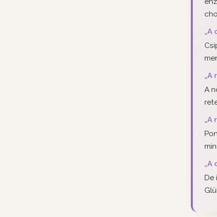
enz
cho
„A 
Csí
men
„A 
A n
ret
„A 
Pon
min
„A 
De 
Glü