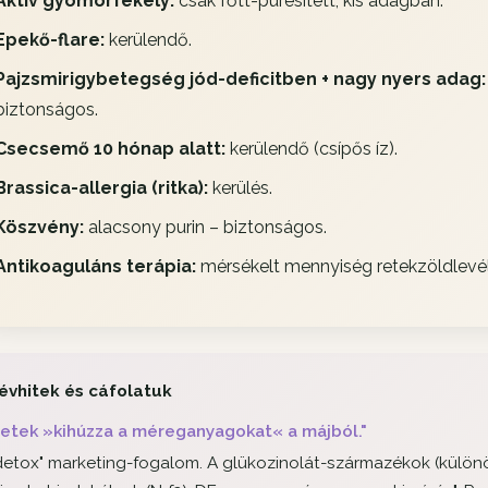
Aktív gyomorfekély:
csak főtt-pürésített, kis adagban.
Epekő-flare:
kerülendő.
Pajzsmirigybetegség jód-deficitben + nagy nyers adag:
biztonságos.
Csecsemő 10 hónap alatt:
kerülendő (csípős íz).
Brassica-allergia (ritka):
kerülés.
Köszvény:
alacsony purin – biztonságos.
Antikoaguláns terápia:
mérsékelt mennyiség retekzöldlevél
évhitek és cáfolatuk
retek »kihúzza a méreganyagokat« a májból."
detox" marketing-fogalom. A glükozinolát-származékok (különöse