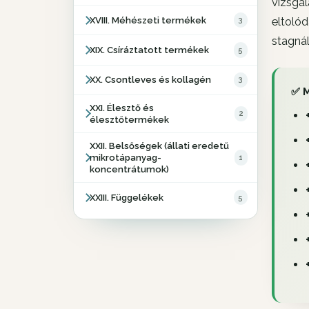
vizsgál
XVIII. Méhészeti termékek
3
eltoló
stagnál
XIX. Csíráztatott termékek
5
XX. Csontleves és kollagén
3
✅ M
XXI. Élesztő és
2
élesztőtermékek
XXII. Belsőségek (állati eredetű
mikrotápanyag-
1
koncentrátumok)
XXIII. Függelékek
5