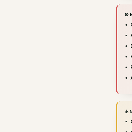
🚫 
⚠️ 