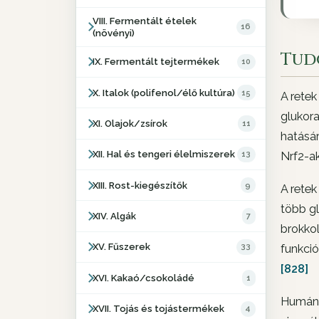
VIII. Fermentált ételek
16
(növényi)
Tud
IX. Fermentált tejtermékek
10
X. Italok (polifenol/élő kultúra)
15
A retek
glukora
XI. Olajok/zsírok
11
hatásá
XII. Hal és tengeri élelmiszerek
13
Nrf2-ak
XIII. Rost-kiegészítők
9
A retek
több gl
XIV. Algák
7
brokkol
XV. Fűszerek
33
funkció
[828]
XVI. Kakaó/csokoládé
1
Humán R
XVII. Tojás és tojástermékek
4