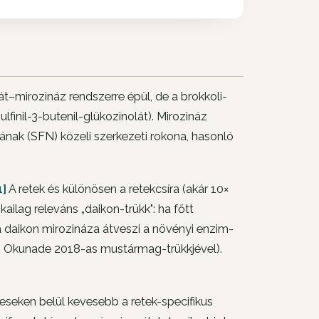
át–mirozináz rendszerre épül, de a brokkoli-
lfinil-3-butenil-glükozinolát). Mirozináz
jának (SFN) közeli szerkezeti rokona, hasonló
1]
A retek és különösen a retekcsíra (akár 10×
kailag releváns „daikon-trükk": ha főtt
 a daikon mirozináza átveszi a növényi enzim-
óg Okunade 2018-as mustármag-trükkjével).
seken belül kevesebb a retek-specifikus