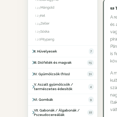
Mángold
📜 
I.22
Kel
I.23
A r
Zeller
I.24
és 
vag
Sóska
I.25
pir
Pitypang
I.26
Pli
II. Hüvelyesek
7
is 
köv
III. Diófélék és magvak
15
A m
IV. Gyümölcsök (friss)
31
kul
V. Aszalt gyümölcsök /
4
szá
természetes édesítők
nag
VI. Gombák
9
(ta
vál
VII. Gabonák / Álgabonák /
22
Pszeudocereáliák