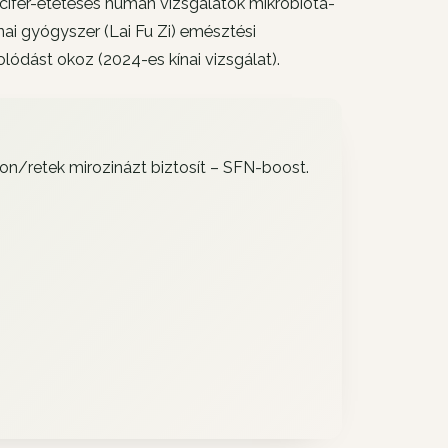
ucifer-etetéses humán vizsgálatok mikrobiota-
ai gyógyszer (Lai Fu Zi) emésztési
lódást okoz (2024-es kínai vizsgálat).
kon/retek mirozinázt biztosít – SFN-boost.