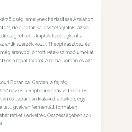
ökérzöldség, amelynek háziasítása Ázsiához
tott, de a botanikai összefoglalók „ázsiai
lítólag retket is kaptak fizetségként a
Az antik szerzők közül Theophrasztosz és
gök még aranyból öntött retek-szimbólumokat
t) és a répát (ólom). A római korban és azt
ri Botanical Garden, a faj régi
retek" név és a Raphanus sativus taxon 18.
ában és Japánban kialakult a daikon, egy
ja lett, gyakran fermentált formában
ófehér retket kedvelték. Összességében sok
l.