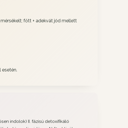
mérsékelt; főtt + adekvát jód mellett
 esetén.
n indolok) II. fázisú detoxifikáló