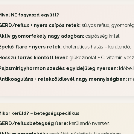
Mivel NE fogyaszd együtt?
GERD/reflux + nyers csípős retek:
súlyos reflux, gyomorég
Aktív gyomorfekély nagy adagban:
csípősség irritál.
Epekő-flare + nyers retek:
cholereticus hatás – kerülendő.
Hosszú forrás kiöntött lével:
glükozinolát + C-vitamin ves
Pajzsmirigyhormon szedés egyidejűleg nyersen:
időbeli
Antikoaguláns + retekzöldlevél nagy mennyiségben:
mér
Mikor kerüld? – betegségspecifikus
GERD/refluxbetegség flare:
kerülendő nyersen.