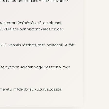
is hatás: antioxidáns + Nrf2-aktivátor +
receptort (csípős érzet), de étrendi
RD-flare-ben viszont valós trigger.
C-vitamin részben, rost, polifenol). A főtt
hető nyersen salátán vagy pesztóba, főve
 méretű, mildebb ízű kultúrváltozata.