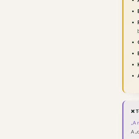
❌ T
„A 
A „