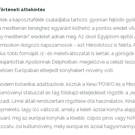
Történeti áttekintés
etek a káposztafélék családjába tartozó, gyorsan fejlődő gy
a mediterrán térséghez egyaránt köthető; a pontos eredet vita
y mediterrán" eredetet adnak meg. Az ókori Egyiptom építői ál
amisokon dolgozó napszamosok – ezt Hérodotosz is felírta. 
nius több formáját, íz- és méretváltozatát is leírták; a görö
felajánlottak Apollónnak Delphoiban, megelőzve a céklát (ezüs
etően Európában elterjedt konyhakert-növény volt.
odern botanikai adatbázisok, köztük a Kew/POWO és a Missou
túrnövényi státuszát és tág földrajzi elterjedését rögzítik; a „
zadi, Linné általi rendszertani rögzítése óta használatos. Kín
yméretű, lágy ízű változat, amely a kelet-ázsiai konyha alap
kuan), míg az európai konyhák a kisebb, csipős piros vagy h
tozatú, ősi kultúrnövény, mély európai és ázsiai hagyománnya