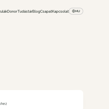
ulák
Donor
Tudástár
Blog
Csapat
Kapcsolat
HU
ekhez