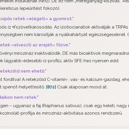
imeket indukálnak (Nrf2), DE ez nem „méreganyag-kiszívás". Reál
lereticus (epeürítést fokozó).
csípős retek »elégeti« a gyomrot."
pős íz ≠ szövetkárosodás. Az izotiocianátok aktiválják a TRPA1 
nyiségben nem károsítják a nyálkahártyát egészségeseknél. GE
retek »elveszti az erejét« főzve."
övényi mirozináz inaktiválódik, DE más bioaktívok megmaradnak (
ek lágyabb-édesebb íz-profilú; aktív SFE-hez nyersen edd.
retekzöld nem ehető."
t fordítva! A retekzöld C-vitamin-, vas- és kalcium-gazdag, e
t spenót-helyettesítő.
[872]
Csak alaposan mosd át.
daikon nem retek."
igen – ugyanaz a faj (
Raphanus sativus
), csak egy keleti, nagy
kozinolát-profilja és mirozináz-aktivitása azonos rendszerű.