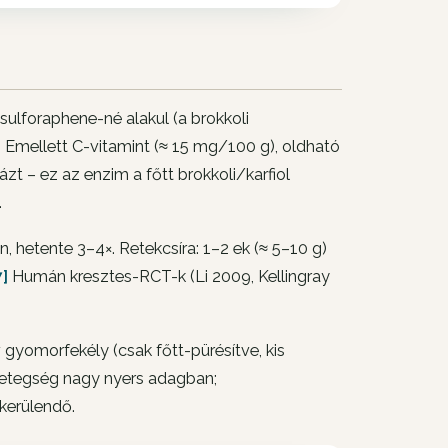
ulforaphene-né alakul (a brokkoli
]
Emellett C-vitamint (≈ 15 mg/100 g), oldható
zt – ez az enzim a főtt brokkoli/karfiol
.
, hetente 3–4×. Retekcsíra: 1–2 ek (≈ 5–10 g)
7]
Humán kresztes-RCT-k (Li 2009, Kellingray
 gyomorfekély (csak főtt-pürésítve, kis
ybetegség nagy nyers adagban;
kerülendő.