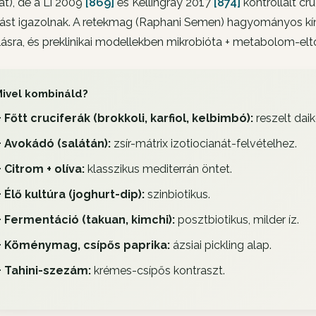
at), de a Li 2009
[869]
és Kellingray 2017
[874]
kontrollált cr
dást igazolnak. A retekmag (Raphani Semen) hagyományos kín
ásra, és preklinikai modellekben mikrobióta + metabolom-elto
ivel kombináld?
+ Főtt cruciferák (brokkoli, karfiol, kelbimbó):
reszelt dai
+ Avokádó (salátán):
zsír-mátrix izotiocianát-felvételhez.
+ Citrom + olíva:
klasszikus mediterrán öntet.
+ Élő kultúra (joghurt-dip):
szinbiotikus.
+ Fermentáció (takuan, kimchi):
posztbiotikus, milder íz.
+ Köménymag, csípős paprika:
ázsiai pickling alap.
+ Tahini-szezám:
krémes-csípős kontraszt.