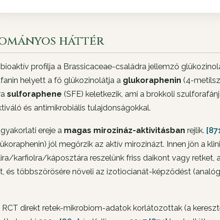
ományos háttér
 bioaktív profilja a Brassicaceae-családra jellemző glükozinol
fanin helyett a fő glükozinolátja a
glukoraphenin
(4-metilszu
ra
sulforaphene
(SFE) keletkezik, ami a brokkoli szulforafán
tiváló és antimikrobiális tulajdonságokkal.
 gyakorlati ereje a
magas mirozináz-aktivitásban
rejlik.
[87
ükoraphenin) jól megőrzik az aktív mirozinázt. Innen jön a klini
ira/karfiolra/káposztára reszelünk friss daikont vagy retket,
t, és többszörösére növeli az izotiocianát-képződést (anal
CT direkt retek-mikrobiom-adatok korlátozottak (a kereszte