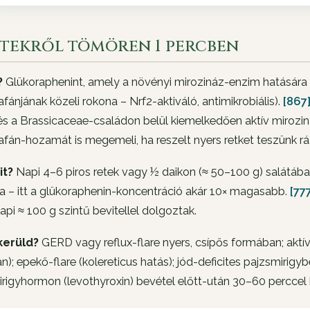
etekről tömören 1 percben
?
Glükoraphenint, amely a növényi mirozináz-enzim hatására s
afánjának közeli rokona – Nrf2-aktiváló, antimikrobiális).
[867
és a Brassicaceae-családon belül kiemelkedően aktív miroziná
afán-hozamát is megemeli, ha reszelt nyers retket teszünk rá
it?
Napi 4–6 piros retek vagy ½ daikon (≈ 50–100 g) salátában
a – itt a glükoraphenin-koncentráció akár 10× magasabb.
[77
api ≈ 100 g szintű bevitellel dolgoztak.
kerüld?
GERD vagy reflux-flare nyers, csípős formában; aktív
); epekő-flare (kolereticus hatás); jód-deficites pajzsmirig
rigyhormon (levothyroxin) bevétel előtt-után 30–60 perccel 