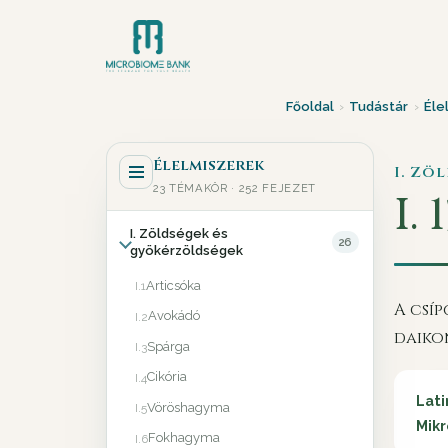
Főoldal
›
Tudástár
›
Éle
Élelmiszerek
I. Zö
23 TÉMAKÖR · 252 FEJEZET
I. 1
I. Zöldségek és
26
gyökérzöldségek
Articsóka
I.1
A csí
Avokádó
I.2
daiko
Spárga
I.3
Cikória
I.4
Lati
Vöröshagyma
I.5
Mikr
Fokhagyma
I.6