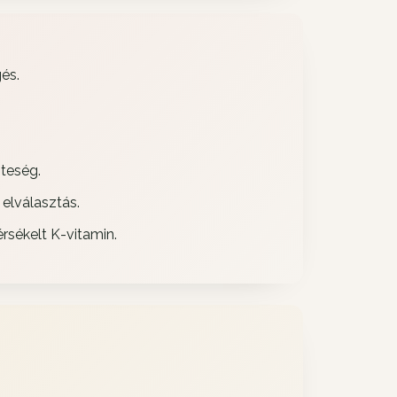
és.
zteség.
 elválasztás.
sékelt K-vitamin.