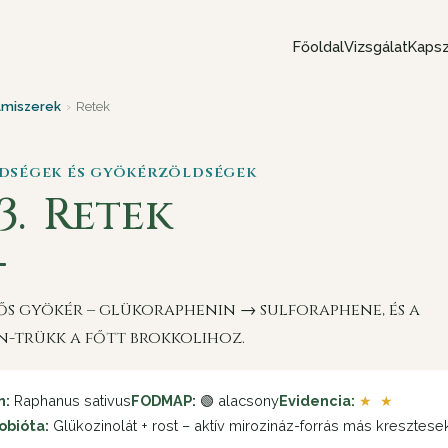
Főoldal
Vizsgálat
Kapsz
lmiszerek
›
Retek
ldségek és gyökérzöldségek
3.
Retek
pős gyökér – glükoraphenin → sulforaphene, és a
n-trükk a főtt brokkolihoz.
n:
Raphanus sativus
FODMAP:
🟢 alacsony
Evidencia:
★ ★
obióta:
Glükozinolát + rost – aktív mirozináz-forrás más kresztes