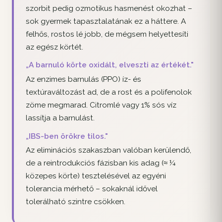
szorbit pedig ozmotikus hasmenést okozhat –
sok gyermek tapasztalatának ez a háttere. A
felhős, rostos lé jobb, de mégsem helyettesíti
az egész körtét.
„A barnuló körte oxidált, elveszti az értékét."
Az enzimes barnulás (PPO) íz- és
textúraváltozást ad, de a rost és a polifenolok
zöme megmarad. Citromlé vagy 1% sós víz
lassítja a barnulást.
„IBS-ben örökre tilos."
Az eliminációs szakaszban valóban kerülendő,
de a reintrodukciós fázisban kis adag (≈ ¼
közepes körte) tesztelésével az egyéni
tolerancia mérhető – sokaknál idővel
tolerálható szintre csökken.