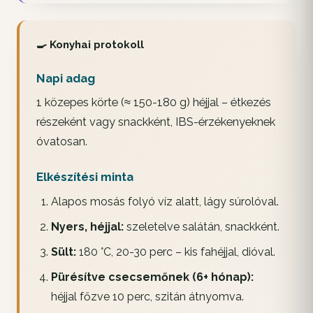
🍳 Konyhai protokoll
Napi adag
1 közepes körte (≈ 150-180 g) héjjal – étkezés
részeként vagy snackként, IBS-érzékenyeknek
óvatosan.
Elkészítési minta
Alapos mosás folyó víz alatt, lágy súrolóval.
Nyers, héjjal:
szeletelve salátán, snackként.
Sült:
180 °C, 20-30 perc – kis fahéjjal, dióval.
Pürésítve csecsemőnek (6+ hónap):
héjjal főzve 10 perc, szitán átnyomva.