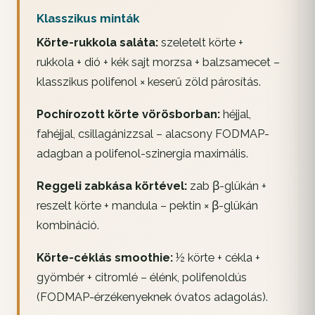
Klasszikus minták
Körte-rukkola saláta:
szeletelt körte +
rukkola + dió + kék sajt morzsa + balzsamecet –
klasszikus polifenol × keserű zöld párosítás.
Pochírozott körte vörösborban:
héjjal,
fahéjjal, csillagánizzsal – alacsony FODMAP-
adagban a polifenol-szinergia maximális.
Reggeli zabkása körtével:
zab β-glükán +
reszelt körte + mandula – pektin × β-glükán
kombináció.
Körte-céklás smoothie:
½ körte + cékla +
gyömbér + citromlé – élénk, polifenoldús
(FODMAP-érzékenyeknek óvatos adagolás).