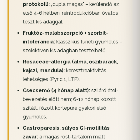
protokoll):
„dupla magas" – kerülendő az
első 4-6 hétben; reintrodukcióban óvatos
teszt kis adaggal.
Fruktóz-malabszorpció + szorbit-
intolerancia:
klasszikus tüneti gyümölcs –
szelektíven kis adagban tesztelhető.
Rosaceae-allergia (alma, őszibarack,
kajszi, mandula):
keresztreaktivitás
lehetséges (Pyr c 1, LTP).
Csecsemő (4 hónap alatt):
szilárd étel-
bevezetés előtt nem; 6-12 hónap között
szitált, főzött körtepüré gyakori első
gyümölcs.
Gastroparesis, súlyos GI-motilitás
zavar:
a magas rost-tartalom miatt