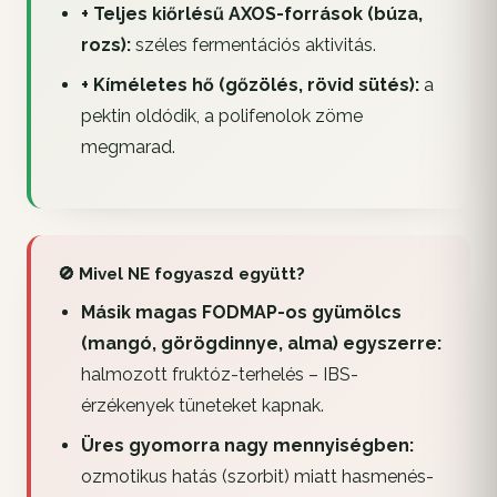
+ Teljes kiőrlésű AXOS-források (búza,
rozs):
széles fermentációs aktivitás.
+ Kíméletes hő (gőzölés, rövid sütés):
a
pektin oldódik, a polifenolok zöme
megmarad.
🚫 Mivel NE fogyaszd együtt?
Másik magas FODMAP-os gyümölcs
(mangó, görögdinnye, alma) egyszerre:
halmozott fruktóz-terhelés – IBS-
érzékenyek tüneteket kapnak.
Üres gyomorra nagy mennyiségben:
ozmotikus hatás (szorbit) miatt hasmenés-