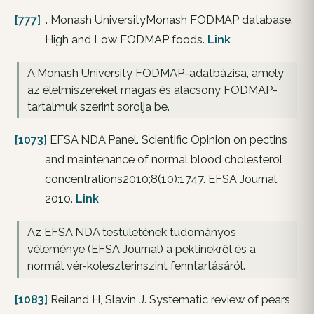
[777]
. Monash UniversityMonash FODMAP database.
High and Low FODMAP foods.
Link
A Monash University FODMAP-adatbázisa, amely
az élelmiszereket magas és alacsony FODMAP-
tartalmuk szerint sorolja be.
[1073]
EFSA NDA Panel. Scientific Opinion on pectins
and maintenance of normal blood cholesterol
concentrations2010;8(10):1747. EFSA Journal.
2010.
Link
Az EFSA NDA testületének tudományos
véleménye (EFSA Journal) a pektinekről és a
normál vér-koleszterinszint fenntartásáról.
[1083]
Reiland H, Slavin J. Systematic review of pears