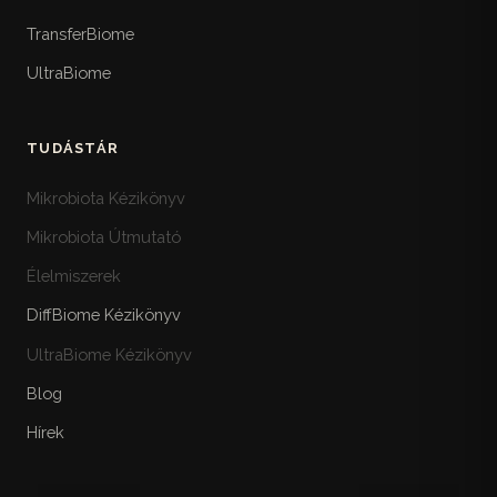
TransferBiome
UltraBiome
TUDÁSTÁR
Mikrobiota Kézikönyv
Mikrobiota Útmutató
Élelmiszerek
DiffBiome Kézikönyv
UltraBiome Kézikönyv
Blog
Hírek