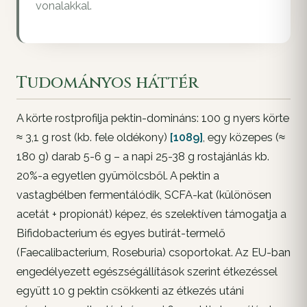
vonalakkal.
Tudományos háttér
A körte rostprofilja pektin-domináns: 100 g nyers körte
≈ 3,1 g rost (kb. fele oldékony)
[1089]
, egy közepes (≈
180 g) darab 5-6 g – a napi 25-38 g rostajánlás kb.
20%-a egyetlen gyümölcsből. A pektin a
vastagbélben fermentálódik, SCFA-kat (különösen
acetát + propionát) képez, és szelektíven támogatja a
Bifidobacterium és egyes butirát-termelő
(Faecalibacterium, Roseburia) csoportokat. Az EU-ban
engedélyezett egészségállítások szerint étkezéssel
együtt 10 g pektin csökkenti az étkezés utáni