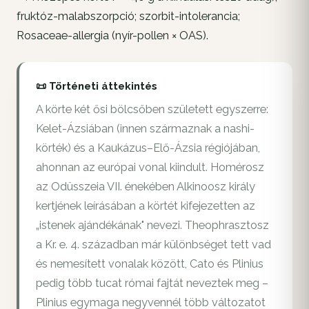
fruktóz-malabszorpció; szorbit-intolerancia;
Rosaceae-allergia (nyír-pollen × OAS).
📜 Történeti áttekintés
A körte két ősi bölcsőben született egyszerre:
Kelet-Ázsiában (innen származnak a nashi-
körték) és a Kaukázus–Elő-Ázsia régiójában,
ahonnan az európai vonal kiindult. Homérosz
az Odüsszeia VII. énekében Alkinoosz király
kertjének leírásában a körtét kifejezetten az
„istenek ajándékának" nevezi. Theophrasztosz
a Kr. e. 4. században már különbséget tett vad
és nemesített vonalak között, Cato és Plinius
pedig több tucat római fajtát neveztek meg –
Plinius egymaga negyvennél több változatot