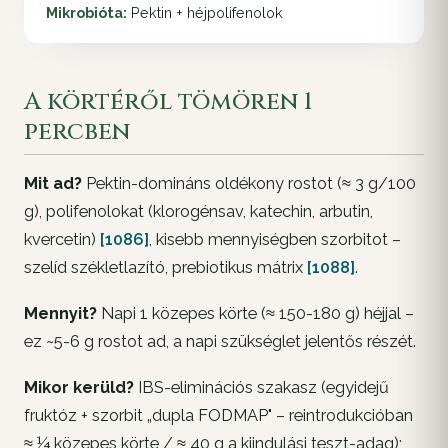
Mikrobióta:
Pektin + héjpolifenolok
A körtéről tömören 1
percben
Mit ad?
Pektin-domináns oldékony rostot (≈ 3 g/100
g), polifenolokat (klorogénsav, katechin, arbutin,
kvercetin)
[1086]
, kisebb mennyiségben szorbitot –
szelíd székletlazító, prebiotikus mátrix
[1088]
.
Mennyit?
Napi 1 közepes körte (≈ 150-180 g) héjjal –
ez ~5-6 g rostot ad, a napi szükséglet jelentős részét.
Mikor kerüld?
IBS-eliminációs szakasz (egyidejű
fruktóz + szorbit „dupla FODMAP" – reintrodukcióban
≈ ¼ közepes körte / ≈ 40 g a kiindulási teszt-adag);