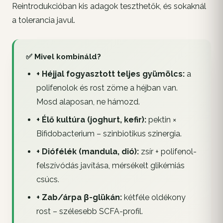
Reintrodukcióban kis adagok teszthetők, és sokaknál
a tolerancia javul.
✅ Mivel kombináld?
+ Héjjal fogyasztott teljes gyümölcs:
a
polifenolok és rost zöme a héjban van.
Mosd alaposan, ne hámozd.
+ Élő kultúra (joghurt, kefir):
pektin ×
Bifidobacterium – szinbiotikus szinergia.
+ Diófélék (mandula, dió):
zsír + polifenol-
felszívódás javítása, mérsékelt glikémiás
csúcs.
+ Zab/árpa β-glükán:
kétféle oldékony
rost – szélesebb SCFA-profil.