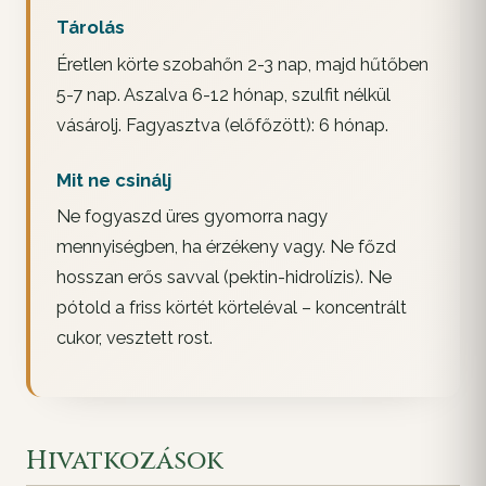
Tárolás
Éretlen körte szobahőn 2-3 nap, majd hűtőben
5-7 nap. Aszalva 6-12 hónap, szulfit nélkül
vásárolj. Fagyasztva (előfőzött): 6 hónap.
Mit ne csinálj
Ne fogyaszd üres gyomorra nagy
mennyiségben, ha érzékeny vagy. Ne főzd
hosszan erős savval (pektin-hidrolízis). Ne
pótold a friss körtét körteléval – koncentrált
cukor, vesztett rost.
Hivatkozások