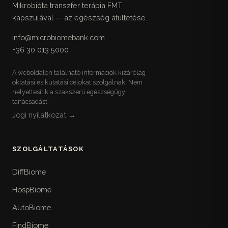
Mikrobióta transzfer terápia FMT
kapszulával — az egészség átültetése.
info@microbiomebank.com
+36 30 013 5000
A weboldalon található információk kizárólag
oktatási és kutatási célokat szolgálnak. Nem
helyettesítik a szakszerű egészségügyi
tanácsadást.
Jogi nyilatkozat →
SZOLGÁLTATÁSOK
DiffBiome
HospBiome
AutoBiome
FindBiome