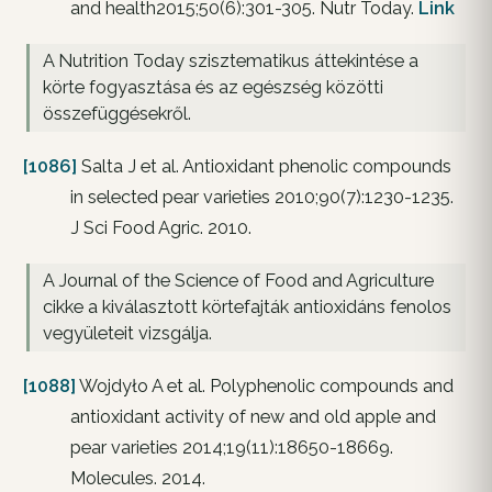
and health2015;50(6):301-305. Nutr Today.
Link
A Nutrition Today szisztematikus áttekintése a
körte fogyasztása és az egészség közötti
összefüggésekről.
[1086]
Salta J et al. Antioxidant phenolic compounds
in selected pear varieties 2010;90(7):1230-1235.
J Sci Food Agric. 2010.
A Journal of the Science of Food and Agriculture
cikke a kiválasztott körtefajták antioxidáns fenolos
vegyületeit vizsgálja.
[1088]
Wojdyło A et al. Polyphenolic compounds and
antioxidant activity of new and old apple and
pear varieties 2014;19(11):18650-18669.
Molecules. 2014.