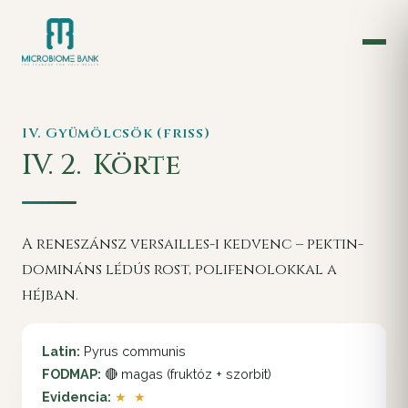
IV. Gyümölcsök (friss)
IV. 2.
Körte
A reneszánsz versailles-i kedvenc – pektin-
domináns lédús rost, polifenolokkal a
héjban.
Latin:
Pyrus communis
FODMAP:
🔴 magas (fruktóz + szorbit)
Evidencia:
★ ★