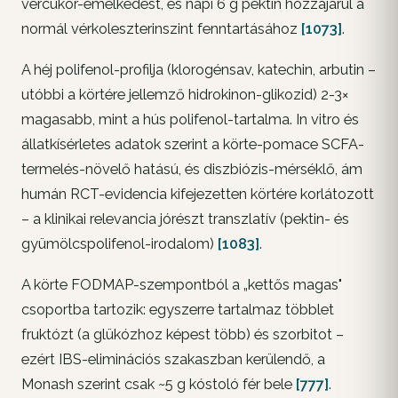
vércukor-emelkedést, és napi 6 g pektin hozzájárul a
normál vérkoleszterinszint fenntartásához
[1073]
.
A héj polifenol-profilja (klorogénsav, katechin, arbutin –
utóbbi a körtére jellemző hidrokinon-glikozid) 2-3×
magasabb, mint a hús polifenol-tartalma. In vitro és
állatkísérletes adatok szerint a körte-pomace SCFA-
termelés-növelő hatású, és diszbiózis-mérséklő, ám
humán RCT-evidencia kifejezetten körtére korlátozott
– a klinikai relevancia jórészt transzlatív (pektin- és
gyümölcspolifenol-irodalom)
[1083]
.
A körte FODMAP-szempontból a „kettős magas"
csoportba tartozik: egyszerre tartalmaz többlet
fruktózt (a glükózhoz képest több) és szorbitot –
ezért IBS-eliminációs szakaszban kerülendő, a
Monash szerint csak ~5 g kóstoló fér bele
[777]
.