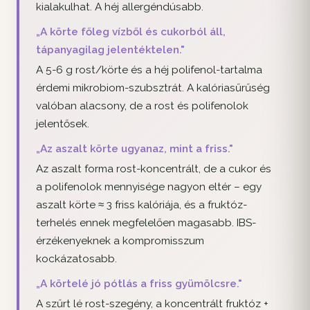
kialakulhat. A héj allergéndúsabb.
„A körte főleg vízből és cukorból áll,
tápanyagilag jelentéktelen."
A 5-6 g rost/körte és a héj polifenol-tartalma
érdemi mikrobiom-szubsztrát. A kalóriasűrűség
valóban alacsony, de a rost és polifenolok
jelentősek.
„Az aszalt körte ugyanaz, mint a friss."
Az aszalt forma rost-koncentrált, de a cukor és
a polifenolok mennyisége nagyon eltér – egy
aszalt körte ≈ 3 friss kalóriája, és a fruktóz-
terhelés ennek megfelelően magasabb. IBS-
érzékenyeknek a kompromisszum
kockázatosabb.
„A körtelé jó pótlás a friss gyümölcsre."
A szűrt lé rost-szegény, a koncentrált fruktóz +