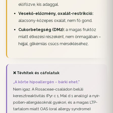
előfőzve, kis adaggal.
Vesekő-előzmény, oxalát-restrikció:
alacsony-közepes oxalát, nem fő gond.
Cukorbetegség (DM2):
a magas fruktóz
miatt étkezési részeként, nem önmagában –
héjjal, glikémiás csúcs mérsékléséhez.
❌ Tévhitek és cáfolatuk
„A körte hipoallergén – bárki ehet."
Nem igaz. A Rosaceae-családon belüli
keresztreaktivitás (Pyr c 1, Mal d 1 analóg) a nyír-
pollen-allergiásoknál gyakori, és a magas LTP-
tartalom miatt OAS (oral allergy syndrome)