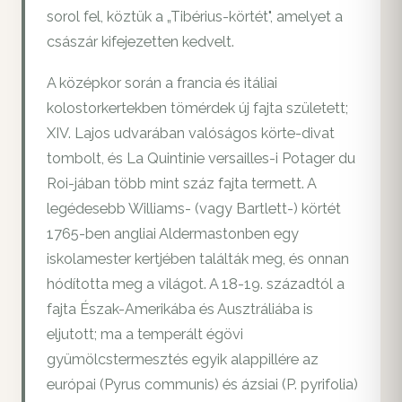
sorol fel, köztük a „Tibérius-körtét", amelyet a
császár kifejezetten kedvelt.
A középkor során a francia és itáliai
kolostorkertekben tömérdek új fajta született;
XIV. Lajos udvarában valóságos körte-divat
tombolt, és La Quintinie versailles-i Potager du
Roi-jában több mint száz fajta termett. A
legédesebb Williams- (vagy Bartlett-) körtét
1765-ben angliai Aldermastonben egy
iskolamester kertjében találták meg, és onnan
hódította meg a világot. A 18-19. századtól a
fajta Észak-Amerikába és Ausztráliába is
eljutott; ma a temperált égövi
gyümölcstermesztés egyik alappillére az
európai (Pyrus communis) és ázsiai (P. pyrifolia)