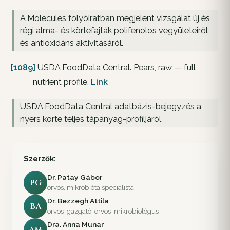
A Molecules folyóiratban megjelent vizsgálat új és
régi alma- és körtefajták polifenolos vegyületeiről
és antioxidáns aktivitásáról.
[1089]
USDA FoodData Central. Pears, raw — full
nutrient profile.
Link
USDA FoodData Central adatbázis-bejegyzés a
nyers körte teljes tápanyag-profiljáról.
Szerzők:
Dr. Patay Gábor
PG
orvos, mikrobióta specialista
Dr. Bezzegh Attila
BA
orvos igazgató, orvos-mikrobiológus
Dra. Anna Munar
AM