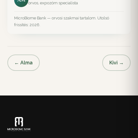
orvos, expozóm specialista
MicroBiome Bank — orvosi szakmai tartalom. Utolsó
frissítés: 2026.
← Alma
Kivi →