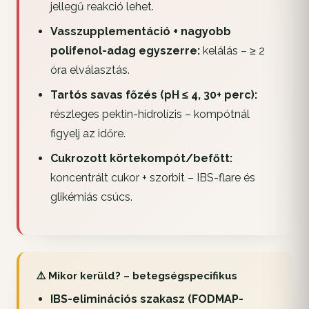
jellegű reakció lehet.
Vasszupplementáció + nagyobb
polifenol-adag egyszerre:
kelálás – ≥ 2
óra elválasztás.
Tartós savas főzés (pH ≤ 4, 30+ perc):
részleges pektin-hidrolízis – kompótnál
figyelj az időre.
Cukrozott körtekompót/befőtt:
koncentrált cukor + szorbit – IBS-flare és
glikémiás csúcs.
⚠️ Mikor kerüld? – betegségspecifikus
IBS-eliminációs szakasz (FODMAP-