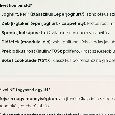
ivel kombináld?
+ Joghurt, kefir (klasszikus „eperjoghurt"):
szinbiotikus szi
+ Zab β-glükán (eperjoghurt + zabpehely):
kettős rost-mát
+ Spenót, kelkáposzta:
C-vitamin + nem-hem vas javítás.
+ Diófélék (mandula, dió):
zsír + polifenol-felszívódás javítá
+ Prebiotikus rost (inulin/FOS):
polifenol × rost szélesebb 
+ Sötét csokoládé (70%+):
klasszikus polifenol-szinergia de
Mivel NE fogyaszd együtt?
Tejszín nagy mennyiségben:
a tejfehérje (kazein) részleges
adag oké, „eperhab" túlzás.