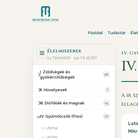
Főoldal
›
Tudástár
›
Éle
Élelmiszerek
IV. G
23 TÉMAKÖR · 252 FEJEZET
IV.
I. Zöldségek és
26
gyökérzöldségek
II. Hüvelyesek
7
A 18. 
III. Diófélék és magvak
15
ellag
IV. Gyümölcsök (friss)
31
Lati
Alma
IV.1
Mikr
Körte
IV.2