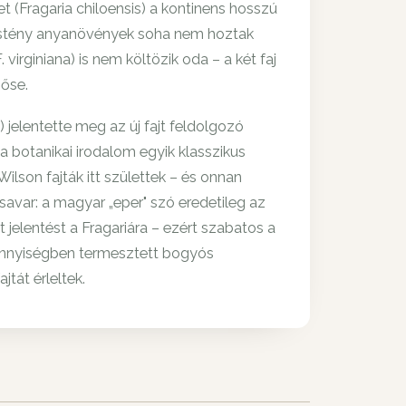
et (Fragaria chiloensis) a kontinens hosszú
 nőstény anyanövények soha nem hoztak
virginiana) is nem költözik oda – a két faj
 őse.
 jelentette meg az új fajt feldolgozó
 a botanikai irodalom egyik klasszikus
ilson fajták itt születtek – és onnan
csavar: a magyar „eper" szó eredetileg az
jelentést a Fragariára – ezért szabatos a
ennyiségben termesztett bogyós
tát érleltek.