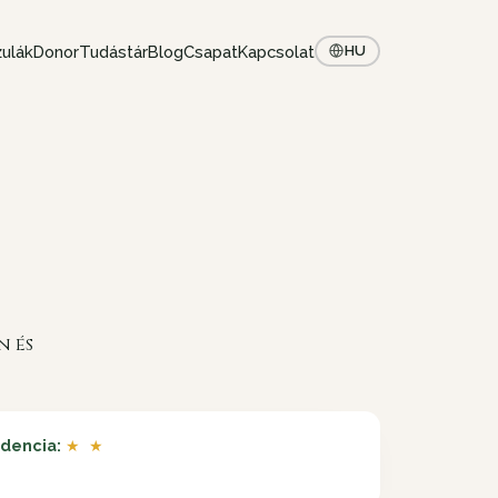
ulák
Donor
Tudástár
Blog
Csapat
Kapcsolat
HU
n és
idencia:
★ ★