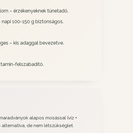
talom – érzékenyeknek tünetadó.
 napi 100-150 g biztonságos.
ges – kis adaggal bevezetve.
tamin-felszabadító.
d-maradványok alapos mosással (víz +
 alternatíva, de nem létszükséglet.