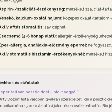
tünet-trigger.
Aspirin-/szalicilát-érzékenység:
mérsékelt szalicilát-tar
Vesekő, kalcium-oxalát hajlam:
közepes oxalát-tartalom –
Aktív aftás stomatitis:
sav csíphet.
Csecsemő (4-6 hónap alatt):
allergén-érzékenység lehetsé
Eper-allergia, anafilaxia-előzmény eperrel:
ne fogyaszd.
Aktív stomatitis hisztamin-érzékenyeknél:
mérsékelt hisz
évhitek és cáfolatuk
 eper teli van peszticiddel – bio-t vegyél."
Dirty Dozen" lista valóban gyakran szerepelteti, de a pesztici
dabikarbóna 15 perc áztatás) jelentősen csökkenthetők. Bio jó