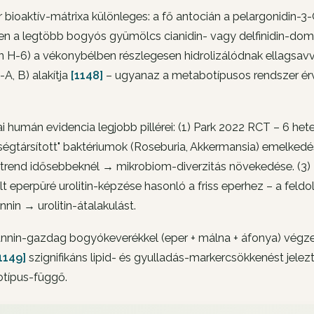
 bioaktív-mátrixa különleges: a fő antocián a pelargonidin-3-
 a legtöbb bogyós gyümölcs cianidin- vagy delfinidin-domin
n H-6) a vékonybélben részlegesen hidrolizálódnak ellagsavv
n-A, B) alakítja
[1148]
– ugyanaz a metabotípusos rendszer ér
kai humán evidencia legjobb pillérei: (1) Park 2022 RCT – 6 h
égtársított" baktériumok (Roseburia, Akkermansia) emelkedés
étrend idősebbeknél → mikrobiom-diverzitás növekedése. (3)
t eperpüré urolitin-képzése hasonló a friss eperhez – a feld
annin → urolitin-átalakulást.
tannin-gazdag bogyókeverékkel (eper + málna + áfonya) végz
1149]
szignifikáns lipid- és gyulladás-markercsökkenést jelez
típus-függő.