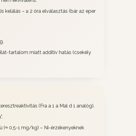
, nem ekvivalens.
is kelálás – ≥ 2 óra elválasztás (bár az eper
.
g.
ilát-tartalom miatt additív hatás (csekély
eresztreaktivitás (Fra a 1 a Mal d 1 analóg).
".
ú (≈ 0,5-1 mg/kg) – Ni-érzékenyeknek