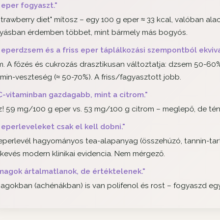
 eper fogyaszt."
strawberry diet" mítosz – egy 100 g eper ≈ 33 kcal, valóban 
yásban érdemben többet, mint bármely más bogyós.
 eperdzsem és a friss eper táplálkozási szempontból ekviva
. A főzés és cukrozás drasztikusan változtatja: dzsem 50-60%
amin-veszteség (≈ 50-70%). A friss/fagyasztott jobb.
C-vitaminban gazdagabb, mint a citrom."
z! 59 mg/100 g eper vs. 53 mg/100 g citrom – meglepő, de tén
 eperleveleket csak el kell dobni."
eperlevél hagyományos tea-alapanyag (összehúzó, tannin-tar
kevés modern klinikai evidencia. Nem mérgező.
magok ártalmatlanok, de értéktelenek."
agokban (achénákban) is van polifenol és rost – fogyaszd együt