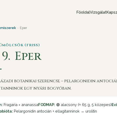
Főoldal
Vizsgálat
Kapsz
lmiszerek
›
Eper
yümölcsök (friss)
 9.
Eper
századi botanikai szerencse – pelargonidin antociá
itanninok egy nyári bogyóban.
n:
Fragaria × ananassa
FODMAP:
🟢 alacsony (≈ 65 g, 5 közepes)
Ev
obióta:
Pelargonidin antocián + ellagitanninok → urolitin