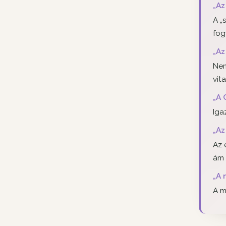
„Az
A „
fog
„Az
Nem
vit
„A 
Iga
„Az
Az 
ám 
„A 
A m