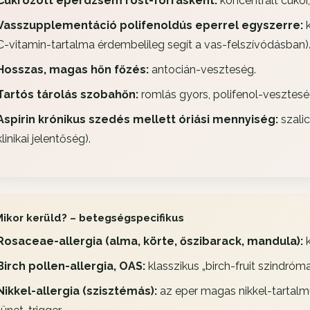
Cukrozott eperdzsem rost-forrásként:
koncentrált cukor
Vasszupplementáció polifenoldús eperrel egyszerre:
k
C-vitamin-tartalma érdembelileg segít a vas-felszívódásban)
Hosszas, magas hőn főzés:
antocián-veszteség.
Tartós tárolás szobahőn:
romlás gyors, polifenol-vesztesé
Aspirin krónikus szedés mellett óriási mennyiség:
szalic
klinikai jelentőség).
Mikor kerüld? – betegségspecifikus
Rosaceae-allergia (alma, körte, őszibarack, mandula):
k
Birch pollen-allergia, OAS:
klasszikus „birch-fruit szindróma
Nikkel-allergia (szisztémás):
az eper magas nikkel-tartalm