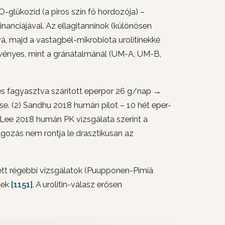
O-glükozid (a piros szín fő hordozója) –
anciájával. Az ellagitanninok (különösen
á, majd a vastagbél-mikrobiota urolitinekké
vényes, mint a gránátalmánál (UM-A, UM-B,
etes fagyasztva szárított eperpor 26 g/nap →
e. (2) Sandhu 2018 humán pilot – 10 hét eper-
 Lee 2018 humán PK vizsgálata szerint a
olgozás nem rontja le drasztikusan az
ett régebbi vizsgálatok (Puupponen-Pimiä
tek
[1151]
. A urolitin-válasz erősen