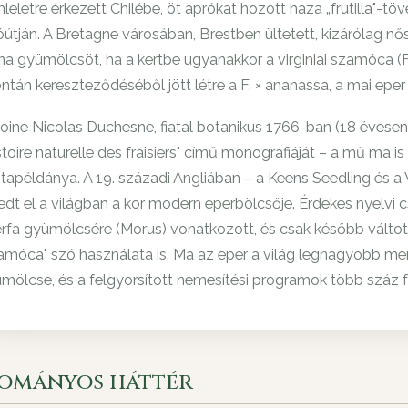
leletre érkezett Chilébe, öt aprókat hozott haza „frutilla"-töv
óútján. A Bretagne városában, Brestben ültetett, kizárólag
na gyümölcsöt, ha a kertbe ugyanakkor a virginiai szamóca (F. 
ntán kereszteződéséből jött létre a F. × ananassa, a mai eper
oine Nicolas Duchesne, fiatal botanikus 1766-ban (18 évesen)
stoire naturelle des fraisiers" című monográfiáját – a mű ma is
tapéldánya. A 19. századi Angliában – a Keens Seedling és a W
jedt el a világban a kor modern eperbölcsője. Érdekes nyelvi 
rfa gyümölcsére (Morus) vonatkozott, és csak később váltott 
amóca" szó használata is. Ma az eper a világ legnagyobb m
mölcse, és a felgyorsított nemesítési programok több száz faj
ományos háttér