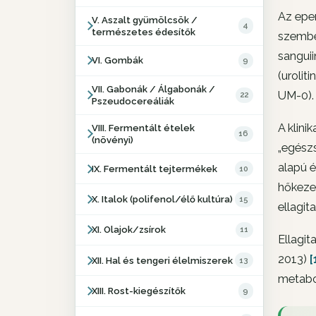
Az eper
V. Aszalt gyümölcsök /
4
természetes édesítők
szemben
sanguii
VI. Gombák
9
(uroliti
VII. Gabonák / Álgabonák /
UM-0).
22
Pszeudocereáliák
A klini
VIII. Fermentált ételek
16
(növényi)
„egészs
alapú 
IX. Fermentált tejtermékek
10
hőkezel
X. Italok (polifenol/élő kultúra)
15
ellagit
XI. Olajok/zsírok
11
Ellagi
2013)
[
XII. Hal és tengeri élelmiszerek
13
metabo
XIII. Rost-kiegészítők
9