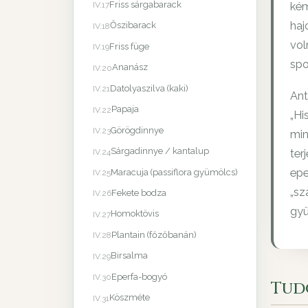
Friss sárgabarack
kém
IV.17
haj
Őszibarack
IV.18
vol
Friss füge
IV.19
spo
Ananász
IV.20
Datolyaszilva (kaki)
IV.21
Ant
Papaja
IV.22
„Hi
Görögdinnye
IV.23
min
Sárgadinnye / kantalup
IV.24
ter
epe
Maracuja (passiflora gyümölcs)
IV.25
„sz
Fekete bodza
IV.26
gyü
Homoktövis
IV.27
Plantain (főzőbanán)
IV.28
Birsalma
IV.29
Eperfa-bogyó
IV.30
Tud
Köszméte
IV.31