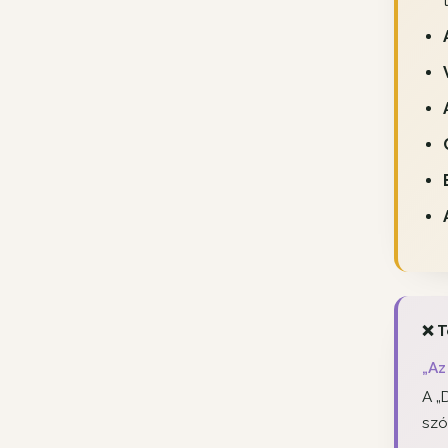
❌ T
„Az
A „
szó