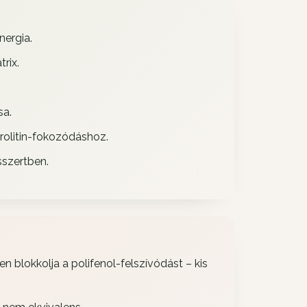
nergia.
rix.
sa.
urolitin-fokozódáshoz.
sszertben.
en blokkolja a polifenol-felszívódást – kis