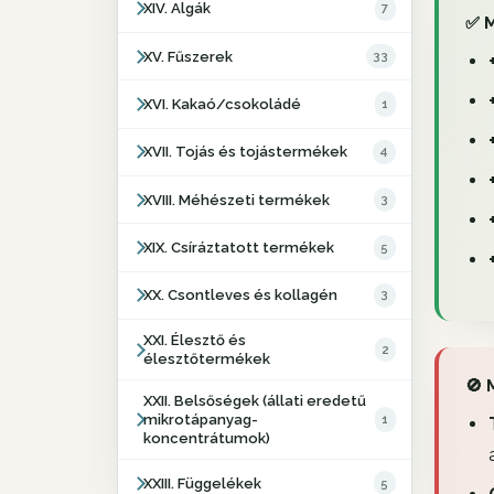
XIV. Algák
7
✅ M
XV. Fűszerek
33
XVI. Kakaó/csokoládé
1
XVII. Tojás és tojástermékek
4
XVIII. Méhészeti termékek
3
XIX. Csíráztatott termékek
5
XX. Csontleves és kollagén
3
XXI. Élesztő és
2
élesztőtermékek
🚫 
XXII. Belsőségek (állati eredetű
mikrotápanyag-
1
koncentrátumok)
XXIII. Függelékek
5