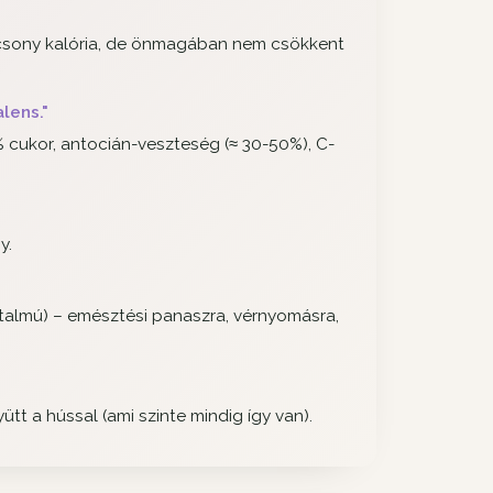
alacsony kalória, de önmagában nem csökkent
lens."
 cukor, antocián-veszteség (≈ 30-50%), C-
y.
talmú) – emésztési panaszra, vérnyomásra,
t a hússal (ami szinte mindig így van).