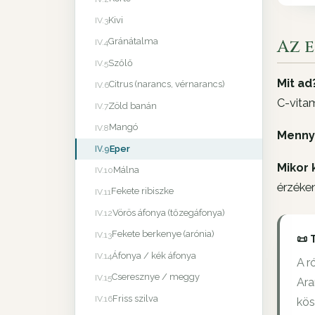
Kivi
IV.3
Az 
Gránátalma
IV.4
Szőlő
IV.5
Mit ad
Citrus (narancs, vérnarancs)
IV.6
C-vita
Zöld banán
IV.7
Mangó
IV.8
Menny
Eper
IV.9
Mikor 
Málna
IV.10
érzéken
Fekete ribiszke
IV.11
Vörös áfonya (tőzegáfonya)
IV.12
Fekete berkenye (arónia)
IV.13
📜 
Áfonya / kék áfonya
IV.14
A r
Cseresznye / meggy
IV.15
Ara
Friss szilva
IV.16
kös