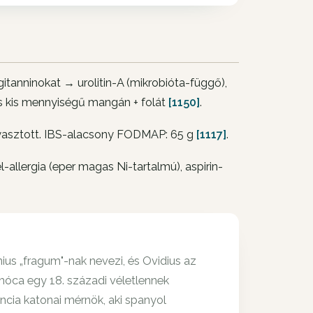
itanninokat → urolitin-A (mikrobióta-függő),
 és kis mennyiségű mangán + folát
[1150]
.
gyasztott. IBS-alacsony FODMAP: 65 g
[1117]
.
-allergia (eper magas Ni-tartalmú), aspirin-
ius „fragum"-nak nevezi, és Ovidius az
amóca egy 18. századi véletlennek
ncia katonai mérnök, aki spanyol