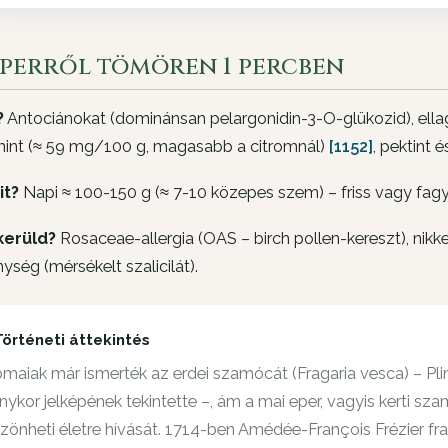
eperről tömören 1 percben
?
Antociánokat (dominánsan pelargonidin-3-O-glükozid), ellag
mint (≈ 59 mg/100 g, magasabb a citromnál)
[1152]
, pektint
it?
Napi ≈ 100-150 g (≈ 7-10 közepes szem) – friss vagy fa
kerüld?
Rosaceae-allergia (OAS – birch pollen-kereszt), nikkel
ység (mérsékelt szalicilát).
Történeti áttekintés
ómaiak már ismerték az erdei szamócát (Fragaria vesca) – Plin
nykor jelképének tekintette –, ám a mai eper, vagyis kerti sz
zönheti életre hívását. 1714-ben Amédée-François Frézier fra