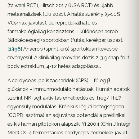
(taiwani RCT), Hirsch 2017 (USA RCT) és újabb
metaanalízisek (Liu 2021). A hatás szerény (5-10%
VO₂max-javulás), de reprodukálható és
farmakológiailag konzisztens – különösen aerob
(állóképességi) sportokban (futás, kerékpár, úszás).
[1396]
Anaerob (sprint, erő) sportokban kevésbé
érvényesül. A klinikailag releváns dózis 2-3 g/nap fruit-
body extraktum, 4-12 hetes adagolással.
A cordyceps-poliszacharidok (CPS) – főleg β-
glükánok – immunmoduláló hatásúak. Humán adatok
szerint NK-sejt aktivitás emelkedés és Treg/Th17
egyensúly modulálás. Krónikus légúti betegségben
(COPD, asztma) az adjuvánss potenciál a preklinikai
és kis humán pilotokon alapszik; Yi 2004 (Chin J Integr
Med) Cs-4 fermentációs cordyceps-termékkel javult