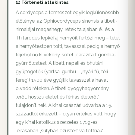
📜 Történeti áttekintés
A cordyceps a természet egyik legkülönösebb
élőlénye: az Ophiocordyceps sinensis a tibeti-
himalájai magashegyi rétek talajában él, és a
Thitarodes lepkéfaj hernyóit fertőzi meg – telet
a hernyótestben tölti, tavasszal pedig a hernyó
fejéből nő ki vékony, sötét, parazitált gomba-
gyümölcstest. A tibeti, nepáli és bhutáni
gyűjtögetők (yartsa-gunbu – „nyári fű, téli
féreg") 1500 éve gyűjtik tavasszal a havat
olvadó réteken. A tibeti gyógyhagyomány
„erőt, hosszú életet és férfias életerőt"
tulajdonít neki. A kínai császári udvarba a 15.
századtól érkezett – olyan értékes volt, hogy
egy kínai katolikus szerzetes 1719-es
leírásában „súlyban ezüstért váltottnak"