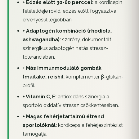
+ Edzés előtt 30-60 perccel:
a kordicepin
féléletideje rövid, edzés előtt fogyasztva
érvényesül legjobban.
+ Adaptogén kombináció (rhodiola,
ashwagandha):
szerény, dokumentált
szinergikus adaptogén hatás stressz-
toleranciában.
+ Más immunmoduláló gombák
(maitake, reishi):
komplementer β-glükán-
profil.
+ Vitamin C, E:
antioxidáns szinergia a
sportoló oxidatív stressz csökkentésében.
+ Magas fehérjetartalmú étrend
sportolóknál:
kordiceps a fehérjeszintézist
támogatja.