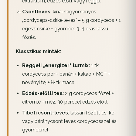
extraktum, edzés előtt vagy reggel.
Csontleves:
kínai hagyományos
„cordyceps-csirke leves" – 5 g cordyceps + 1
egész csirke + gyömbér, 3-4 órás lassú
főzés.
Klasszikus minták:
Reggeli „energizer" turmix:
1 tk
cordyceps por + banán + kakaó + MCT +
növényi tej + ½ tk maca
Edzés-előtti tea:
2 g cordyceps főzet +
citromlé + méz, 30 perccel edzés előtt
Tibeti csont-leves:
lassan főzött csirke-
vagy báránycsont leves cordycepsszel és
gyömbérrel