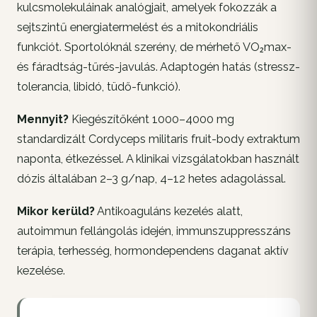
kulcsmolekuláinak analógjait, amelyek fokozzák a
sejtszintű energiatermelést és a mitokondriális
funkciót. Sportolóknál szerény, de mérhető VO₂max-
és fáradtság-tűrés-javulás. Adaptogén hatás (stressz-
tolerancia, libidó, tüdő-funkció).
Mennyit?
Kiegészítőként 1000–4000 mg
standardizált Cordyceps militaris fruit-body extraktum
naponta, étkezéssel. A klinikai vizsgálatokban használt
dózis általában 2–3 g/nap, 4–12 hetes adagolással.
Mikor kerüld?
Antikoaguláns kezelés alatt,
autoimmun fellángolás idején, immunszuppresszáns
terápia, terhesség, hormondependens daganat aktív
kezelése.