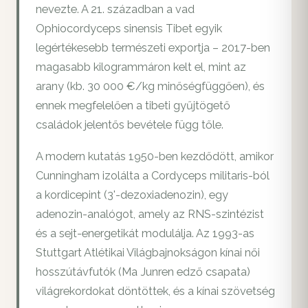
nevezte. A 21. században a vad
Ophiocordyceps sinensis Tibet egyik
legértékesebb természeti exportja – 2017-ben
magasabb kilogrammáron kelt el, mint az
arany (kb. 30 000 €/kg minőségfüggően), és
ennek megfelelően a tibeti gyűjtögető
családok jelentős bevétele függ tőle.
A modern kutatás 1950-ben kezdődött, amikor
Cunningham izolálta a Cordyceps militaris-ból
a kordicepint (3'-dezoxiadenozin), egy
adenozin-analógot, amely az RNS-szintézist
és a sejt-energetikát modulálja. Az 1993-as
Stuttgart Atlétikai Világbajnokságon kínai női
hosszútávfutók (Ma Junren edző csapata)
világrekordokat döntöttek, és a kínai szövetség