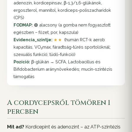
adenozin, kordicepinsav, β-1,3/1,6-glükánok,
ergoszterol, mannitol, kordiceps-poliszacharidok
(CPS)
FODMAP:
🟢 alacsony (a gomba nem fogyasztott
egészben – főzet, por, kapszula)
Evidencia_szintje:
★★
(humán RCT-k aerob
kapacitás, VO₂max, fáradtság-tűrés sportolóknál;
szexuális funkció; tüdő-funkció)
Pozíció:
β-glükán → SCFA, Lactobacillus és
Bifidobacterium aránynövekedés; mucin-szintézis
támogatás
A cordycepsről tömören 1
percben
Mit ad?
Kordicepint és adenozint – az ATP-szintézis