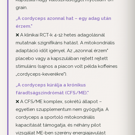
grain.
„A cordyceps azonnal hat – egy adag után
érzem."
❌ A klinikai RCT-k 4-12 hetes adagolásnál
mutatnak szignifikáns hatást. A mitokondriális
adaptáció időt igényel. Az „azonnal érzem"
placebo vagy a kapszulában rejtett rejtett
stimuláns (sajnos a piacon volt példa koffeines
„cordyceps-keverékre").
„A cordyceps kúrálja a krónikus
fáradtságszindrómát (CFS/ME)."
❌ A CFS/ME komplex, sokrétű állapot –
egyetlen szupplementum nem gyógyítja. A
cordyceps a sportoló mitokondriális
kapacitását támogatja, és néhány pilot
vizsgálat ME-ben szerény energiajavulást