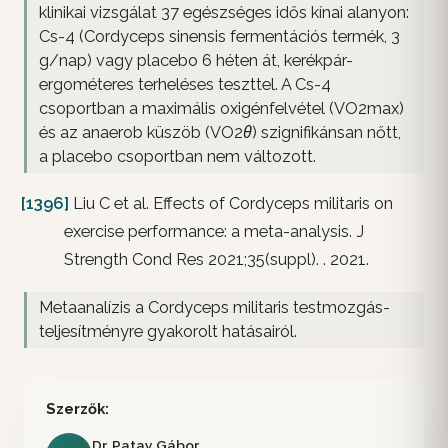
klinikai vizsgálat 37 egészséges idős kínai alanyon:
Cs-4 (Cordyceps sinensis fermentációs termék, 3
g/nap) vagy placebo 6 héten át, kerékpár-
ergométeres terheléses teszttel. A Cs-4
csoportban a maximális oxigénfelvétel (VO2max)
és az anaerob küszöb (VO2θ) szignifikánsan nőtt,
a placebo csoportban nem változott.
[1396]
Liu C et al. Effects of Cordyceps militaris on
exercise performance: a meta-analysis. J
Strength Cond Res 2021;35(suppl). . 2021.
Metaanalízis a Cordyceps militaris testmozgás-
teljesítményre gyakorolt hatásairól.
Szerzők:
Dr. Patay Gábor