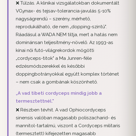
❌ Túlzás. A klinikai vizsgálatokban dokumentált
VO₂max- és tejsav-tolerancia-javulás 5-10%
nagyságrendű – szerény, mérhető,
reprodukálható, de nem „dopping-szintű".
Ráadásul a WADA NEM tiltja, mert a hatás nem
dominánsan teljesítmény-növelő. Az 1993-as
kínai női futó-világrekordok mögötti
„cordyceps-titok" a Ma Junren-féle
edzésmódszerekkel és későbbi
doppingbotrányokkal együtt komplex történet
– nem csak a gombának köszönhető.
„A vad tibeti cordyceps mindig jobb a
termesztettnél."
❌ Részben tévhit. A vad Ophiocordyceps
sinensis valóban magasabb poliszacharid- és
mannitol-tartalmú, viszont a Cordyceps militaris
(termesztett) kifejezetten magasabb