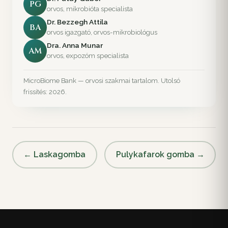
PG
orvos, mikrobióta specialista
Dr. Bezzegh Attila
BA
orvos igazgató, orvos-mikrobiológus
Dra. Anna Munar
AM
orvos, expozóm specialista
MicroBiome Bank — orvosi szakmai tartalom. Utolsó
frissítés: 2026.
← Laskagomba
Pulykafarok gomba →