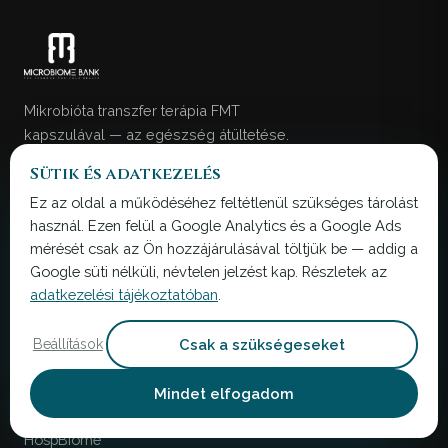
Mikrobióta transzfer terápia FMT
kapszulával — az egészség átültetése.
Sütik és adatkezelés
info@microbiomebank.com
+36 30 013 5000
Ez az oldal a működéséhez feltétlenül szükséges tárolást
használ. Ezen felül a Google Analytics és a Google Ads
A weboldalon található információk kizárólag
mérését csak az Ön hozzájárulásával töltjük be — addig a
oktatási és kutatási célokat szolgálnak. Nem
Google süti nélküli, névtelen jelzést kap. Részletek az
helyettesítik a szakszerű egészségügyi
adatkezelési tájékoztatóban
.
tanácsadást.
Csak a szükségeseket
Beállítások
SZOLGÁLTATÁSOK
Mindet elfogadom
DiffBiome
HospBiome