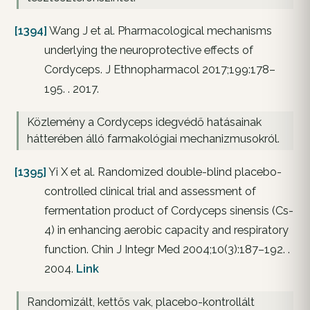
[1394]
Wang J et al. Pharmacological mechanisms
underlying the neuroprotective effects of
Cordyceps. J Ethnopharmacol 2017;199:178–
195. . 2017.
Közlemény a Cordyceps idegvédő hatásainak
hátterében álló farmakológiai mechanizmusokról.
[1395]
Yi X et al. Randomized double-blind placebo-
controlled clinical trial and assessment of
fermentation product of Cordyceps sinensis (Cs-
4) in enhancing aerobic capacity and respiratory
function. Chin J Integr Med 2004;10(3):187–192. .
2004.
Link
Randomizált, kettős vak, placebo-kontrollált