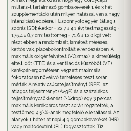
Annak meghatározása, hogy egy Cordyceps
militaris-t tartalmazó gombakeverék 1 és 3 hét
szupplementáció után milyen hatással van a nagy
intenzitású edzésre. Huszonnyolc egyén (átlag ±
szórás [SD]; életkor = 22,7 ± 4,1 év; testmagasság =
175,4 ± 8,7 cm; testtömeg = 71,6 ± 12,0 kg) vett
részt ebben a randomizált, ismételt méréses,
kettős vak, placebokontrollált elrendezésben. A
maximális oxigénfelvételt (VO2max), a kimerülésig
eltelt időt (TTE) és a ventilációs küszöböt (VT)
kerékpár-ergométeren végzett maximális,
fokozatosan növekvő terheléses teszt során
mérték. A relatív csúcsteljesítményt (RPP), az
átlagos teljesítményt (AvgP) és a százalékos
teljesítménycsökkenést (\%drop) egy 3 perces
maximális kerékpáros teszt során rögzítették, a
testtömeg 4,5\%-ának megfelelő ellenállással. Az
alanyok 1 héten át napi 4 g gombakeveréket (MR)
vagy maltodextrint (PL) fogyasztottak. Tíz