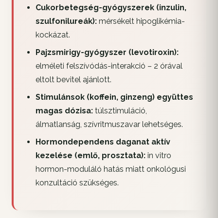
Cukorbetegség-gyógyszerek (inzulin,
szulfonilureák):
mérsékelt hipoglikémia-
kockázat.
Pajzsmirigy-gyógyszer (levotiroxin):
elméleti felszívódás-interakció – 2 órával
eltolt bevitel ajánlott.
Stimulánsok (koffein, ginzeng) együttes
magas dózisa:
túlsztimuláció,
álmatlanság, szívritmuszavar lehetséges.
Hormondependens daganat aktív
kezelése (emlő, prosztata):
in vitro
hormon-moduláló hatás miatt onkológusi
konzultáció szükséges.