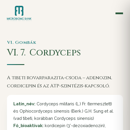
VI. Gombák
VI. 7.
Cordyceps
A tibeti rovarparazita-csoda – adenozin,
cordicepin és az ATP-szintézis-kapcsoló.
Latin_név:
Cordyceps militaris (L.) Fr. (termesztett)
és Ophiocordyceps sinensis (Berk.) G.H. Sung et al.
(vad tibeti, korábban Cordyceps sinensis)
Fő_bioaktívak:
kordicepin (3'-dezoxiadenozin),