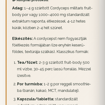
🍳 Konyhai protokoll
Adag:
1–4 g szárított Cordyceps militaris fruit-
body por vagy 1000–4000 mg standardizált
extraktum naponta, étkezéssel. 4-12 hetes
kúrák, közben 2-4 hét szünet.
Elkészítés:
A cordycepst nem fogyasztják
főétkezés formájában (íze enyhén keserű-
földes, textúrája szálkás). Klasszikus formák:
Tea/főzet:
2-3 g szárított fruit-body 500
ml vízbe, 30-45 perc lassú forralás. Mézzel
ízesítve.
Por turmixba:
1-2 g por reggeli smoothie-
ba (banán, kakaó, MCT, mandulatej).
Kapszula/tabletta:
standardizált