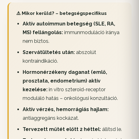
⚠️ Mikor kerüld? – betegségspecifikus
Aktív autoimmun betegség (SLE, RA,
MS) fellángolás:
immunmoduláció iránya
nem biztos.
Szervátültetés után:
abszolút
kontraindikáció.
Hormonérzékeny daganat (emlő,
prosztata, endometrium) aktív
kezelése:
in vitro szteroid-receptor
moduláló hatás – onkológusi konzultáció.
Aktív vérzés, hemorrágiás hajlam:
antiaggregáns kockázat.
Tervezett műtét előtt 2 héttel:
állítsd le.