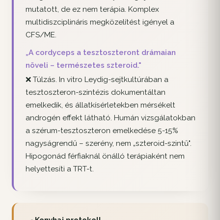
mutatott, de ez nem terápia. Komplex
multidiszciplináris megközelítést igényel a
CFS/ME.
„A cordyceps a tesztoszteront drámaian
növeli – természetes szteroid."
❌ Túlzás. In vitro Leydig-sejtkultúrában a
tesztoszteron-szintézis dokumentáltan
emelkedik, és állatkísérletekben mérsékelt
androgén effekt látható. Humán vizsgálatokban
a szérum-tesztoszteron emelkedése 5-15%
nagyságrendű – szerény, nem „szteroid-szintű".
Hipogonád férfiaknál önálló terápiaként nem
helyettesíti a TRT-t.