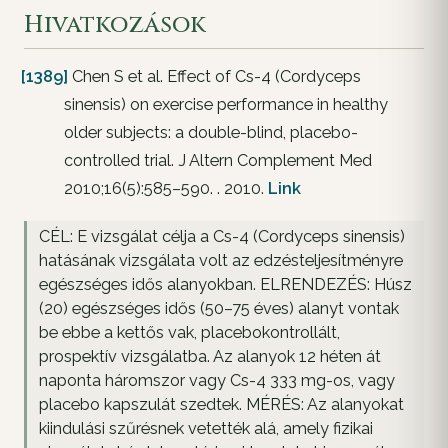
Hivatkozások
[1389]
Chen S et al. Effect of Cs-4 (Cordyceps
sinensis) on exercise performance in healthy
older subjects: a double-blind, placebo-
controlled trial. J Altern Complement Med
2010;16(5):585–590. . 2010.
Link
CÉL: E vizsgálat célja a Cs-4 (Cordyceps sinensis)
hatásának vizsgálata volt az edzésteljesítményre
egészséges idős alanyokban. ELRENDEZÉS: Húsz
(20) egészséges idős (50–75 éves) alanyt vontak
be ebbe a kettős vak, placebokontrollált,
prospektív vizsgálatba. Az alanyok 12 héten át
naponta háromszor vagy Cs-4 333 mg-os, vagy
placebo kapszulát szedtek. MÉRÉS: Az alanyokat
kiindulási szűrésnek vetették alá, amely fizikai