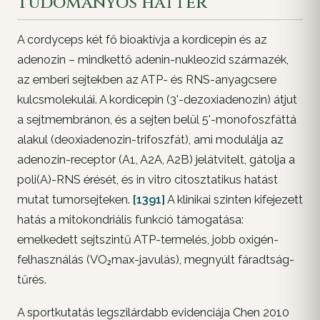
Tudományos háttér
A cordyceps két fő bioaktívja a kordicepin és az
adenozin – mindkettő adenin-nukleozid származék,
az emberi sejtekben az ATP- és RNS-anyagcsere
kulcsmolekulái. A kordicepin (3'-dezoxiadenozin) átjut
a sejtmembránon, és a sejten belül 5'-monofoszfáttá
alakul (deoxiadenozin-trifoszfát), ami modulálja az
adenozin-receptor (A1, A2A, A2B) jelátvitelt, gátolja a
poli(A)-RNS érését, és in vitro citosztatikus hatást
mutat tumorsejteken.
[1391]
A klinikai szinten kifejezett
hatás a mitokondriális funkció támogatása:
emelkedett sejtszintű ATP-termelés, jobb oxigén-
felhasználás (VO₂max-javulás), megnyúlt fáradtság-
tűrés.
A sportkutatás legszilárdabb evidenciája Chen 2010