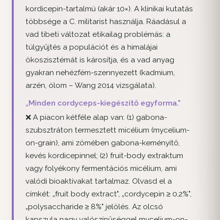
kordicepin-tartalmú (akár 10×). A klinikai kutatás
többsége a C. militarist használja. Ráadásul a
vad tibeti változat etikailag problémás: a
túlgyűjtés a populációt és a himalájai
ökoszisztémát is károsítja, és a vad anyag
gyakran nehézfém-szennyezett (kadmium,
arzén, ólom – Wang 2014 vizsgálata).
„Minden cordyceps-kiegészítő egyforma."
❌ A piacon kétféle alap van: (1) gabona-
szubsztráton termesztett micélium (mycelium-
on-grain), ami zömében gabona-keményítő,
kevés kordicepinnel; (2) fruit-body extraktum
vagy folyékony fermentációs micélium, ami
valódi bioaktívakat tartalmaz. Olvasd el a
címkét: „fruit body extract", „cordycepin ≥ 0,2%",
„polysaccharide ≥ 8%" jelölés. Az olcsó
kapszula nagy valószínűséggel mycelium-on-