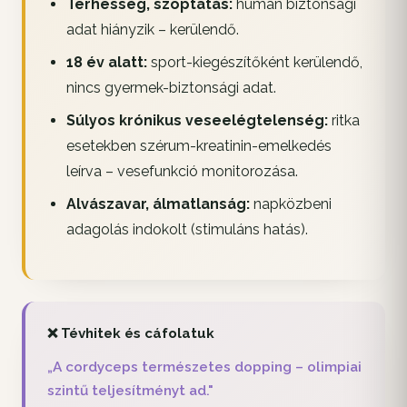
Terhesség, szoptatás:
humán biztonsági
adat hiányzik – kerülendő.
18 év alatt:
sport-kiegészítőként kerülendő,
nincs gyermek-biztonsági adat.
Súlyos krónikus veseelégtelenség:
ritka
esetekben szérum-kreatinin-emelkedés
leírva – vesefunkció monitorozása.
Alvászavar, álmatlanság:
napközbeni
adagolás indokolt (stimuláns hatás).
❌ Tévhitek és cáfolatuk
„A cordyceps természetes dopping – olimpiai
szintű teljesítményt ad."