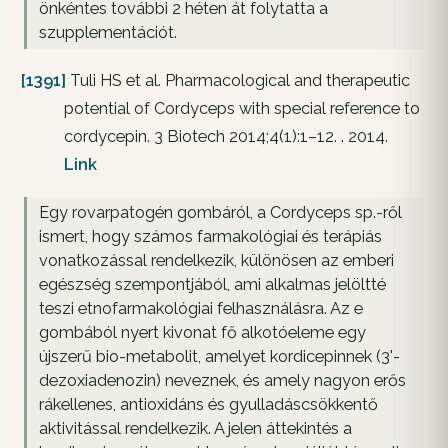
önkéntes további 2 héten át folytatta a
szupplementációt.
[1391]
Tuli HS et al. Pharmacological and therapeutic
potential of Cordyceps with special reference to
cordycepin. 3 Biotech 2014;4(1):1–12. . 2014.
Link
Egy rovarpatogén gombáról, a Cordyceps sp.-ről
ismert, hogy számos farmakológiai és terápiás
vonatkozással rendelkezik, különösen az emberi
egészség szempontjából, ami alkalmas jelöltté
teszi etnofarmakológiai felhasználásra. Az e
gombából nyert kivonat fő alkotóeleme egy
újszerű bio-metabolit, amelyet kordicepinnek (3'-
dezoxiadenozin) neveznek, és amely nagyon erős
rákellenes, antioxidáns és gyulladáscsökkentő
aktivitással rendelkezik. A jelen áttekintés a