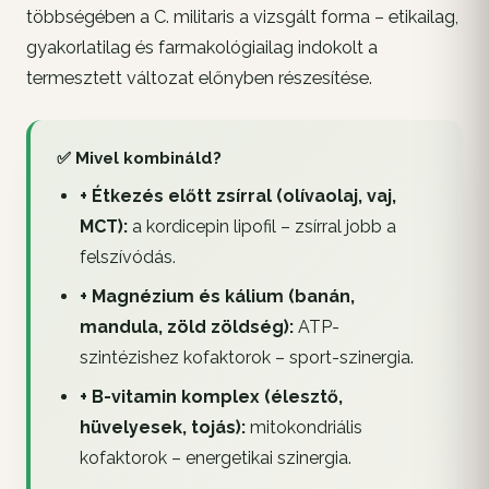
többségében a C. militaris a vizsgált forma – etikailag,
gyakorlatilag és farmakológiailag indokolt a
termesztett változat előnyben részesítése.
✅ Mivel kombináld?
+ Étkezés előtt zsírral (olívaolaj, vaj,
MCT):
a kordicepin lipofil – zsírral jobb a
felszívódás.
+ Magnézium és kálium (banán,
mandula, zöld zöldség):
ATP-
szintézishez kofaktorok – sport-szinergia.
+ B-vitamin komplex (élesztő,
hüvelyesek, tojás):
mitokondriális
kofaktorok – energetikai szinergia.