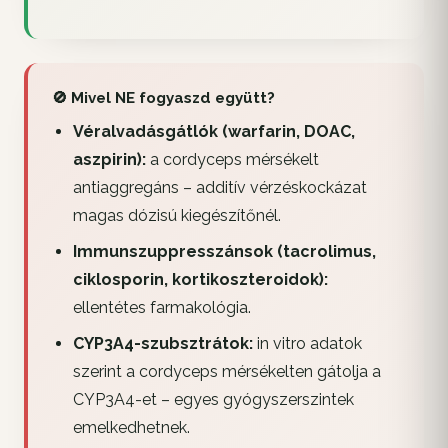
🚫 Mivel NE fogyaszd együtt?
Véralvadásgátlók (warfarin, DOAC,
aszpirin):
a cordyceps mérsékelt
antiaggregáns – additív vérzéskockázat
magas dózisú kiegészítőnél.
Immunszuppresszánsok (tacrolimus,
ciklosporin, kortikoszteroidok):
ellentétes farmakológia.
CYP3A4-szubsztrátok:
in vitro adatok
szerint a cordyceps mérsékelten gátolja a
CYP3A4-et – egyes gyógyszerszintek
emelkedhetnek.