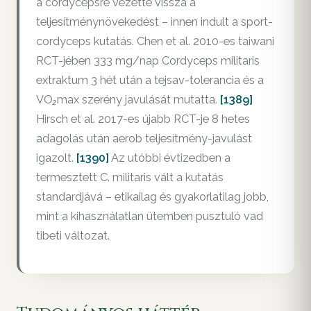
a cordycepsre vezette vissza a
teljesítménynövekedést – innen indult a sport-
cordyceps kutatás. Chen et al. 2010-es taiwani
RCT-jében 333 mg/nap Cordyceps militaris
extraktum 3 hét után a tejsav-tolerancia és a
VO₂max szerény javulását mutatta.
[1389]
Hirsch et al. 2017-es újabb RCT-je 8 hetes
adagolás után aerob teljesítmény-javulást
igazolt.
[1390]
Az utóbbi évtizedben a
termesztett C. militaris vált a kutatás
standardjává – etikailag és gyakorlatilag jobb,
mint a kihasználatlan ütemben pusztuló vad
tibeti változat.