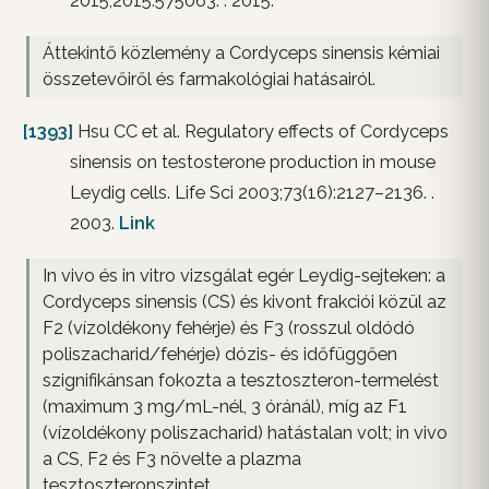
2015;2015:575063. . 2015.
Áttekintő közlemény a Cordyceps sinensis kémiai
összetevőiről és farmakológiai hatásairól.
[1393]
Hsu CC et al. Regulatory effects of Cordyceps
sinensis on testosterone production in mouse
Leydig cells. Life Sci 2003;73(16):2127–2136. .
2003.
Link
In vivo és in vitro vizsgálat egér Leydig-sejteken: a
Cordyceps sinensis (CS) és kivont frakciói közül az
F2 (vízoldékony fehérje) és F3 (rosszul oldódó
poliszacharid/fehérje) dózis- és időfüggően
szignifikánsan fokozta a tesztoszteron-termelést
(maximum 3 mg/mL-nél, 3 óránál), míg az F1
(vízoldékony poliszacharid) hatástalan volt; in vivo
a CS, F2 és F3 növelte a plazma
tesztoszteronszintet.