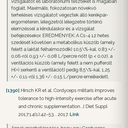
vizsgálatot és laboratóriumi teszteket is magában
foglalt. Maximális, fokozatosan növekvő
terheléses vizsgálatot végeztek álló kerékpár-
ergométeren, lélegzetről lélegzetre történő
elemzéssel a kiinduláskor és a vizsgálat
befejezésekor. EREDMÉNYEK: A Cs-4 12 hetes
szedését követően a metabolikus küszöb (amely
felett a laktát felhalmozódik) 10,5\%-kal, 0,83 +/-
0,06-ról 0,93 +/- 0,08 L/percre nőtt (p < 0,02), a
ventilációs küszöb (amely felett a nem pufferolt
H(+) serkenti a ventilációt) pedig 8,5\%-kal, 1,25
+/- 0,11-ről 1,36 +/- 0,15 L/percre emelkedett.
[1390]
Hirsch KR et al. Cordyceps militaris improves
tolerance to high-intensity exercise after acute
and chronic supplementation. J Diet Suppl
2017;14(1):42–53. . 2017.
Link