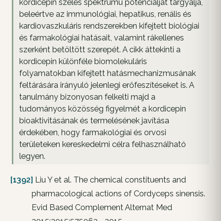
kordicepin széles spektrumú potenciálját tárgyalja,
beleértve az immunológiai, hepatikus, renális és
kardiovaszkuláris rendszerekben kifejtett biológiai
és farmakológiai hatásait, valamint rákellenes
szerként betöltött szerepét. A cikk áttekinti a
kordicepin különféle biomolekuláris
folyamatokban kifejtett hatásmechanizmusának
feltárására irányuló jelenlegi erőfeszítéseket is. A
tanulmány bizonyosan felkelti majd a
tudományos közösség figyelmét a kordicepin
bioaktivitásának és termelésének javítása
érdekében, hogy farmakológiai és orvosi
területeken kereskedelmi célra felhasználható
legyen.
[1392]
Liu Y et al. The chemical constituents and
pharmacological actions of Cordyceps sinensis.
Evid Based Complement Alternat Med