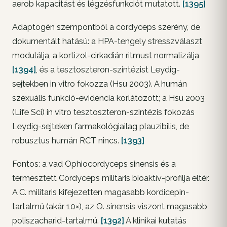
aerob kapacitást és légzésfunkciót mutatott.
[1395]
Adaptogén szempontból a cordyceps szerény, de
dokumentált hatású: a HPA-tengely stresszválaszt
modulálja, a kortizol-cirkadián ritmust normalizálja
[1394]
, és a tesztoszteron-szintézist Leydig-
sejtekben in vitro fokozza (Hsu 2003). A humán
szexuális funkció-evidencia korlátozott; a Hsu 2003
(Life Sci) in vitro tesztoszteron-szintézis fokozás
Leydig-sejteken farmakológiailag plauzibilis, de
robusztus humán RCT nincs.
[1393]
Fontos: a vad Ophiocordyceps sinensis és a
termesztett Cordyceps militaris bioaktív-profilja eltér.
A C. militaris kifejezetten magasabb kordicepin-
tartalmú (akár 10×), az O. sinensis viszont magasabb
poliszacharid-tartalmú.
[1392]
A klinikai kutatás