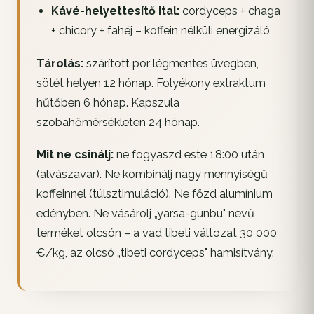
Kávé-helyettesítő ital:
cordyceps + chaga
+ chicory + fahéj – koffein nélküli energizáló
Tárolás:
szárított por légmentes üvegben,
sötét helyen 12 hónap. Folyékony extraktum
hűtőben 6 hónap. Kapszula
szobahőmérsékleten 24 hónap.
Mit ne csinálj:
ne fogyaszd este 18:00 után
(alvászavar). Ne kombinálj nagy mennyiségű
koffeinnel (túlsztimuláció). Ne főzd alumínium
edényben. Ne vásárolj „yarsa-gunbu" nevű
terméket olcsón – a vad tibeti változat 30 000
€/kg, az olcsó „tibeti cordyceps" hamisítvány.