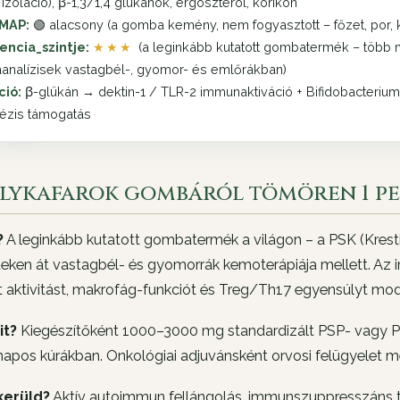
i izoláció), β-1,3/1,4 glükánok, ergoszterol, kórikón
MAP:
🟢 alacsony (a gomba kemény, nem fogyasztott – főzet, por, k
encia_szintje:
★★★
(a leginkább kutatott gombatermék – több 
analízisek vastagbél-, gyomor- és emlőrákban)
ció:
β-glükán → dektin-1 / TLR-2 immunaktiváció + Bifidobacterium
tézis támogatás
ulykafarok gombáról tömören 1 p
?
A leginkább kutatott gombatermék a világon – a PSK (Kresti
deken át vastagbél- és gyomorrák kemoterápiája mellett. A
 aktivitást, makrofág-funkciót és Treg/Th17 egyensúlyt mod
it?
Kiegészítőként 1000–3000 mg standardizált PSP- vagy PS
apos kúrákban. Onkológiai adjuvánsként orvosi felügyelet me
kerüld?
Aktív autoimmun fellángolás, immunszuppresszáns te