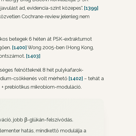
javulást ad, evidencia-szint közepes".
[1399]
(közvetlen Cochrane-review jelenleg nem
ákos betegek 6 héten át PSK-extraktumot
ggően.
[1400]
Wong 2005-ben (Hong Kong,
-pontszámot.
[1403]
éges felnőtteknél 8 hét pulykafarok-
tridium-csökkenés volt mérhető
[1402]
– tehát a
ó + prebiotikus mikrobiom-moduláció.
váció, jobb β-glükán-felszívódás.
menter hatás, mindkettő modulálja a