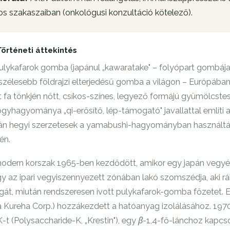
s szakaszaiban (onkológusi konzultáció kötelező).
Történeti áttekintés
ulykafarok gomba (japánul „kawaratake" – folyópart gombája, 
szélesebb földrajzi elterjedésű gomba a világon – Európában
t fa tönkjén nőtt, csíkos-színes, legyező formájú gyümölcstes
gyhagyománya „qi-erősítő, lép-támogató" javallattal említi
án hegyi szerzetesek a yamabushi-hagyományban használtá
jén.
odern korszak 1965-ben kezdődött, amikor egy japán vegyés
y az ipari vegyiszennyezett zónában lakó szomszédja, aki r
át, miután rendszeresen ivott pulykafarok-gomba főzetet. E
 Kureha Corp.) hozzákezdett a hatóanyag izolálásához. 1970
-t (Polysaccharide-K, „Krestin"), egy β-1,4-fő-lánchoz kapcs