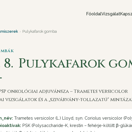
Főoldal
Vizsgálat
Kapsz
lmiszerek
›
Pulykafarok gomba
ombák
 8.
Pulykafarok go
/PSP onkológiai adjuvánsza – Trametes versicolor
ai vizsgálatok és a „szivárvány-tollazatú" mintáza
n_név:
Trametes versicolor (L.) Lloyd, syn. Coriolus versicolor (Po
ioaktívak:
PSK (Polysaccharide-K, krestin – fehérje-kötött β-glüká