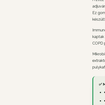
adjuván
Ez gomb
készült
Immuno
kaptak 
COPD p
Mikrobi
extrak
pulykaf
✅ M