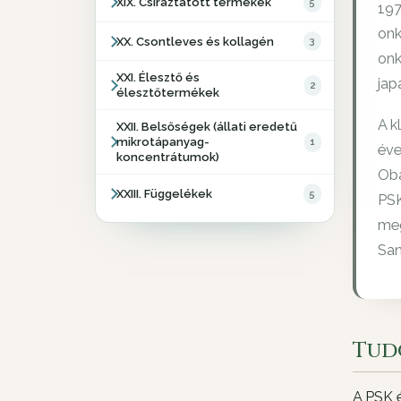
XIX. Csíráztatott termékek
5
197
onk
XX. Csontleves és kollagén
3
onk
XXI. Élesztő és
jap
2
élesztőtermékek
A k
XXII. Belsőségek (állati eredetű
mikrotápanyag-
1
éve
koncentrátumok)
Oba
XXIII. Függelékek
5
PSK
meg
San
Tud
A PSK é