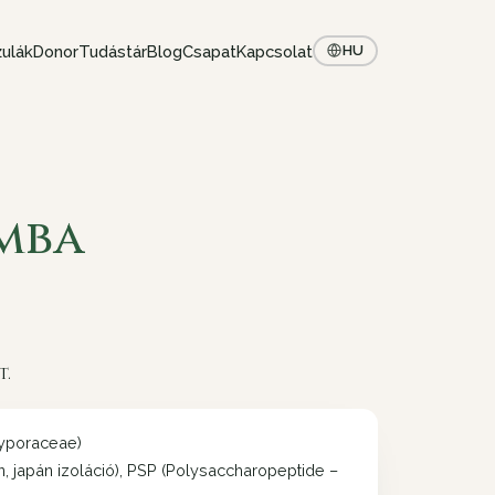
ulák
Donor
Tudástár
Blog
Csapat
Kapcsolat
HU
mba
t.
lyporaceae)
n, japán izoláció), PSP (Polysaccharopeptide –