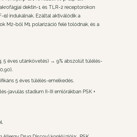
 makrofágjai dektin-1 és TLR-2 receptorokon
-α) indukálnak. Ezáltal aktiválódik a
ok M2-ből M1 polarizáció felé tolódnak, és a
 5 éves utánkövetés) → 9% abszolút túlélés-
0,90).
fikáns 5 éves túlélés-emelkedés.
és-javulás stadium II-III emlőrákban PSK +
l.
m Allergy Drug Discov
) konklúziója: „PSK