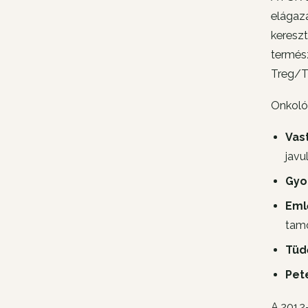
elágazá
kereszt
termész
Treg/T
Onkológ
Vas
javu
Gyo
Eml
tamo
Tüd
Pet
A 2012-