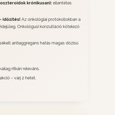
oszteroidok krónikusan):
ellentétes
 időzítés!
Az onkológiai protokollokban a
yidejűleg. Onkológusi konzultáció kötelező
ékelt antiaggregáns hatás magas dózisú
kailag ritkán releváns.
kció – várj 2 hetet.