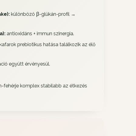
ke):
különböző β-glükán-profil →
a):
antioxidáns + immun szinergia.
kafarok prebiotikus hatása találkozik az élő
ció együtt érvényesül.
n-fehérje komplex stabilabb az étkezés