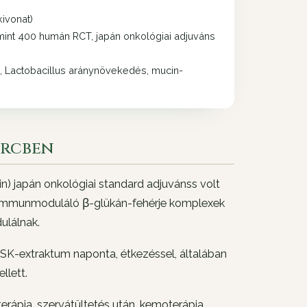
ivonat)
mint 400 humán RCT, japán onkológiai adjuváns
, Lactobacillus aránynövekedés, mucin-
ercben
n) japán onkológiai standard adjuvánss volt
z immunmoduláló β-glükán-fehérje komplexek
ulálnak.
K-extraktum naponta, étkezéssel, általában
llett.
rápia, szervátültetés után, kemoterápia