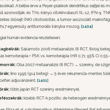
sokkal). A bélbe érve a Peyer-plakkok dendritikus sejtjei és
ül azonosítják, és TH1-irányú citokinválaszt (IL-12, IFN-γ, TNF
etes ölősejt (NK) citotoxicitás, a tumor-asszociált makrofág
h17 egyensúly antitumorális irányba mozog.
[1404]
iai humán evidencia részletesen:
tagbélrák:
Sakamoto 2006 metaanalízis (8 RCT, 8009 beteg,
lás kemoterápia + PSK vs. kemoterápia (HR 0,71; 95% CI 0,55–
morrák:
Oba 2007 metaanalízis (8 RCT) → szerény, de szigni
őrák:
Iino 1995 (914 beteg) → 5 éves rekurrencia-mentes túlél
xifen adjuvánsként.
[1401]
őrák:
több japán RCT szerény eredménnyel.
efészekrák:
kisebb RCT-k pozitív, de heterogén eredménnye
es Eliza et al. szisztematikus áttekintése (
Recent Pat Inflam