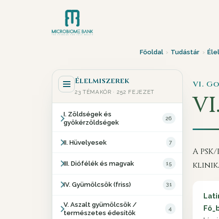
Főoldal
›
Tudástár
›
Éle
Élelmiszerek
VI. G
23 TÉMAKÖR · 252 FEJEZET
VI.
I. Zöldségek és
26
gyökérzöldségek
II. Hüvelyesek
7
A PSK
III. Diófélék és magvak
15
klinik
IV. Gyümölcsök (friss)
31
Lati
V. Aszalt gyümölcsök /
Fő_b
4
természetes édesítők