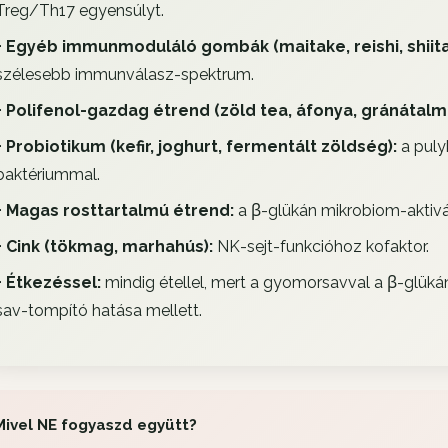
Treg/Th17 egyensúlyt.
+ Egyéb immunmoduláló gombák (maitake, reishi, shiita
szélesebb immunválasz-spektrum.
+ Polifenol-gazdag étrend (zöld tea, áfonya, gránátalm
+ Probiotikum (kefir, joghurt, fermentált zöldség):
a puly
baktériummal.
+ Magas rosttartalmú étrend:
a β-glükán mikrobiom-aktivá
+ Cink (tökmag, marhahús):
NK-sejt-funkcióhoz kofaktor.
+ Étkezéssel:
mindig étellel, mert a gyomorsavval a β-glüká
sav-tompító hatása mellett.
Mivel NE fogyaszd együtt?