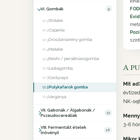
kína
FOD
VI. Gombák
9
Evid
Shiitake
VI.1
meta
Csiperke
VI.2
Pozí
Oroszlánsörény gomba
szin
VI.3
Maitake
VI.4
Reishi / pecsétviaszgomba
VI.5
A p
Laskagomba
VI.6
Cordyceps
VI.7
Mit ad
Pulykafarok gomba
VI.8
évtize
Vargánya
VI.9
NK-sejt
VII. Gabonák / Álgabonák /
22
Menny
Pszeudocereáliák
3-6 hón
VIII. Fermentált ételek
16
(növényi)
Mikor 