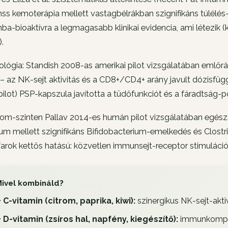
ss kemoterápia mellett vastagbélrákban szignifikáns túlélés-
a-bioaktívra a legmagasabb klinikai evidencia, ami létezik 
).
lógia: Standish 2008-as amerikai pilot vizsgálatában emlőr
– az NK-sejt aktivitás és a CD8+/CD4+ arány javult dózisfü
ilot) PSP-kapszula javította a tüdőfunkciót és a fáradtság
om-szinten Pallav 2014-es humán pilot vizsgálatában egészs
tum mellett szignifikáns Bifidobacterium-emelkedés és Clos
arok kettős hatású: közvetlen immunsejt-receptor stimuláci
ivel kombináld?
+ C-vitamin (citrom, paprika, kiwi):
szinergikus NK-sejt-akti
+ D-vitamin (zsíros hal, napfény, kiegészítő):
immunkomple