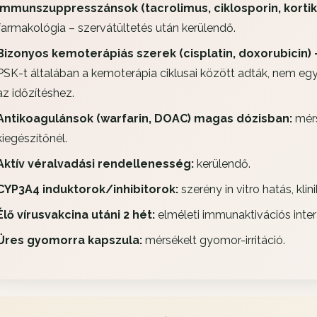
Immunszuppresszánsok (tacrolimus, ciklosporin, kortik
farmakológia – szervátültetés után kerülendő.
Bizonyos kemoterápiás szerek (cisplatin, doxorubicin) –
PSK-t általában a kemoterápia ciklusai között adták, nem eg
az időzítéshez.
Antikoagulánsok (warfarin, DOAC) magas dózisban:
mérs
kiegészítőnél.
Aktív véralvadási rendellenesség:
kerülendő.
CYP3A4 induktorok/inhibitorok:
szerény in vitro hatás, klini
Élő vírusvakcina utáni 2 hét:
elméleti immunaktivációs intera
Üres gyomorra kapszula:
mérsékelt gyomor-irritáció.