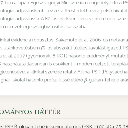
7-ben a japán Egészségügyi Minisztérium engedélyezte a PSK
ológiai adjuvánsként – ezzel a Krestin lett a világ első hiv
ológiai adjuvánssa. A 80-as években éves szinten több százmil
án nemzeti egészségbiztosítási kasszába.
linikai evidencia robusztus: Sakamoto et al. 2006-os metaana
s utánkövetésben 9%-os abszolút túlélés-javulást igazolt P
 et al. 2007 (gyomorrák, 8 RCT) hasonló eredményt mutatot
 használata Japánban is csökkent – modern célzott terápiá
jelenésével a klinikai szerepe relatív. A kínai PSP (Polysacc
ghaji Iskola) hasonló profilú, kissé eltérő β-glükán-fehérje ar
ományos háttér
s PSP β-glükán-fehérje konjugátumok (PSK: ~100 kDa, 25-38%