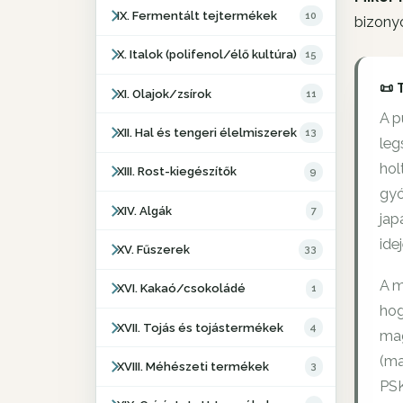
IX. Fermentált tejtermékek
10
bizonyo
X. Italok (polifenol/élő kultúra)
15
📜 
XI. Olajok/zsírok
11
A p
XII. Hal és tengeri élelmiszerek
13
leg
hol
XIII. Rost-kiegészítők
9
gyó
XIV. Algák
7
jap
ide
XV. Fűszerek
33
A m
XVI. Kakaó/csokoládé
1
hog
XVII. Tojás és tojástermékek
4
mag
(ma
XVIII. Méhészeti termékek
3
PSK