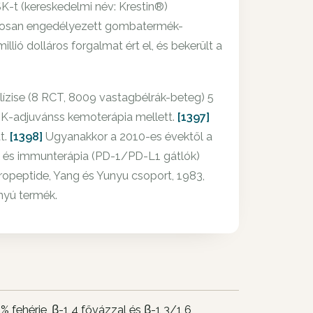
-t (kereskedelmi név: Krestin®)
atalosan engedélyezett gombatermék-
lió dolláros forgalmat ért el, és bekerült a
lízise (8 RCT, 8009 vastagbélrák-beteg) 5
SK-adjuvánss kemoterápia mellett.
[1397]
t.
[1398]
Ugyanakkor a 2010-es évektől a
k és immunterápia (PD-1/PD-L1 gátlók)
haropeptide, Yang és Yunyu csoport, 1983,
ányú termék.
 fehérje, β-1,4 fővázzal és β-1,3/1,6