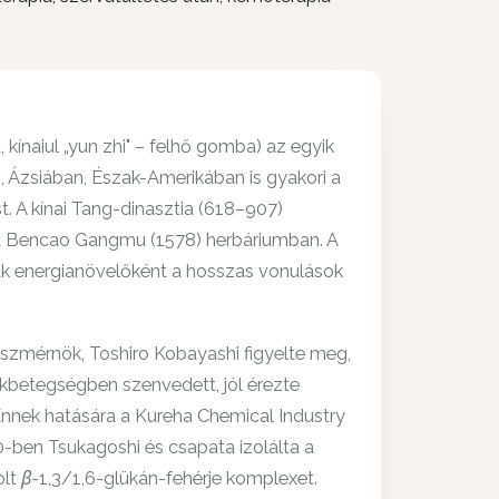
kínaiul „yun zhi" – felhő gomba) az egyik
, Ázsiában, Észak-Amerikában is gyakori a
t. A kínai Tang-dinasztia (618–907)
 a Bencao Gangmu (1578) herbáriumban. A
k energianövelőként a hosszas vonulások
zmérnök, Toshiro Kobayashi figyelte meg,
ákbetegségben szenvedett, jól érezte
nnek hatására a Kureha Chemical Industry
-ben Tsukagoshi és csapata izolálta a
olt β-1,3/1,6-glükán-fehérje komplexet.