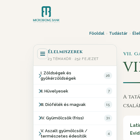
Főoldal
›
Tudástár
›
Éle
Élelmiszerek
VII. 
23 TÉMAKÖR · 252 FEJEZET
VII
I. Zöldségek és
26
gyökérzöldségek
II. Hüvelyesek
7
A tat
III. Diófélék és magvak
15
csalá
IV. Gyümölcsök (friss)
31
Lati
V. Aszalt gyümölcsök /
Evid
4
természetes édesítők