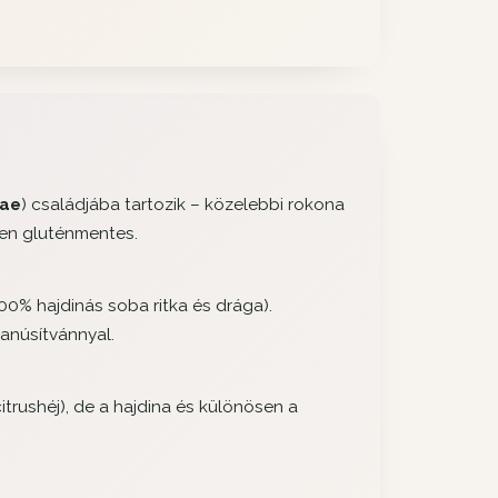
eae
) családjába tartozik – közelebbi rokona
sen gluténmentes.
00% hajdinás soba ritka és drága).
tanúsítvánnyal.
trushéj), de a hajdina és különösen a