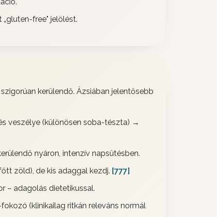
áció.
 „gluten-free" jelölést.
szigorúan kerülendő. Ázsiában jelentősebb
s veszélye (különösen soba-tészta) →
erülendő nyáron, intenzív napsütésben.
t zöld), de kis adaggal kezdj.
[777]
r – adagolás dietetikussal.
s-fokozó (klinikailag ritkán releváns normál