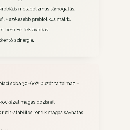
mikrobiális metabolizmus támogatás.
l + szélesebb prebiotikus mátrix.
nem-hem Fe-felszívódás.
kentő szinergia.
piaci soba 30–60% búzát tartalmaz –
-kockázat magas dózisnál.
:
rutin-stabilitás romlik magas savhatás