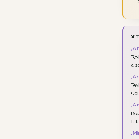
❌ T
„A 
Tév
a s
„A 
Tév
Cöl
„A 
Rés
tat
„Mi