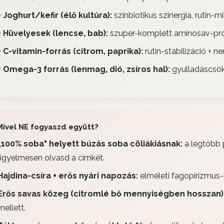
+ Joghurt/kefir (élő kultúra):
szinbiotikus szinergia, rutin-
+ Hüvelyesek (lencse, bab):
szuper-komplett aminosav-profi
+ C-vitamin-forrás (citrom, paprika):
rutin-stabilizáció + 
+ Omega-3 forrás (lenmag, dió, zsíros hal):
gyulladáscsök
Mivel NE fogyaszd együtt?
„100% soba" helyett búzás soba cöliákiásnak:
a legtöbb 
figyelmesen olvasd a címkét.
Hajdina-csíra + erős nyári napozás:
elméleti fagopirizmus
Erős savas közeg (citromlé bő mennyiségben hosszan)
mellett.