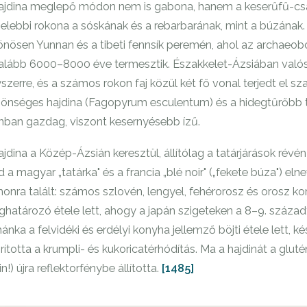
ajdina meglepő módon nem is gabona, hanem a keserűfű-csal
elebbi rokona a sóskának és a rebarbarának, mint a búzának.
önösen Yunnan és a tibeti fennsík peremén, ahol az archaeobot
alább 6000–8000 éve termesztik. Északkelet-Ázsiában valós
szerre, és a számos rokon faj közül két fő vonal terjedt el
önséges hajdina (Fagopyrum esculentum) és a hidegtűrőbb ta
inban gazdag, viszont kesernyésebb ízű.
ajdina a Közép-Ázsián keresztül, állítólag a tatárjárások révé
d a magyar „tatárka" és a francia „blé noir" („fekete búza") el
honra talált: számos szlovén, lengyel, fehérorosz és orosz ko
határozó étele lett, ahogy a japán szigeteken a 8–9. száza
ánka a felvidéki és erdélyi konyha jellemző böjti étele lett,
rította a krumpli- és kukoricatérhódítás. Ma a hajdinát a glu
tin!) újra reflektorfénybe állította.
[1485]