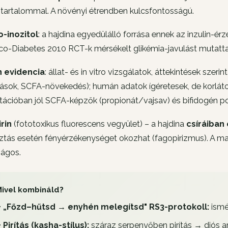
-tartalommal. A növényi étrendben kulcsfontosságú.
o-inozitol
: a hajdina egyedülálló forrása ennek az inzulin-érz
co-Diabetes 2010 RCT-k mérsékelt glikémia-javulást mutatta
 evidencia
: állat- és in vitro vizsgálatok, áttekintések sz
ások, SCFA-növekedés); humán adatok ígéretesek, de korlátozo
ációban jól SCFA-képzők (propionát/vajsav) és bifidogén po
rin
(fototoxikus fluorescens vegyület) – a hajdina
csíráiban
tás esetén fényérzékenységet okozhat (fagopirizmus). A mag
ságos.
ivel kombináld?
+ „Főzd–hűtsd → enyhén melegítsd" RS3-protokoll:
ismé
+ Pirítás (kasha-stílus):
száraz serpenyőben pirítás → diós a