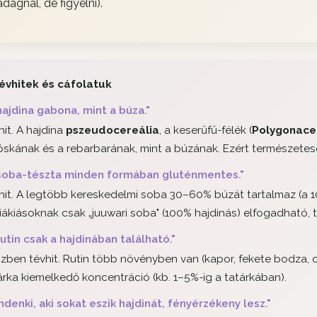
adagnál, de figyelni).
évhitek és cáfolatuk
hajdina gabona, mint a búza."
hit. A hajdina
pszeudocereália
, a keserűfű-félék (
Polygonac
óskának és a rebarbarának, mint a búzának. Ezért természete
soba-tészta minden formában gluténmentes."
hit. A legtöbb kereskedelmi soba 30–60% búzát tartalmaz (a 1
iákiásoknak csak „juuwari soba" (100% hajdinás) elfogadható, 
rutin csak a hajdinában található."
zben tévhit. Rutin több növényben van (kapor, fekete bodza, ci
árka kiemelkedő koncentráció (kb. 1–5%-ig a tatárkában).
ndenki, aki sokat eszik hajdinát, fényérzékeny lesz."