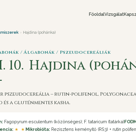
Főoldal
Vizsgálat
Kapsz
lmiszerek
›
Hajdina (pohánka)
Gabonák / Álgabonák / Pszeudocereáliák
. 10.
Hajdina (pohá
ár pszeudocereália – rutin-polifenol, Polygonacea
d és a gluténmentes kasha.
n:
Fagopyrum esculentum (közönséges); F. tataricum (tatárka)
FODM
encia:
★ ★
Mikrobióta:
Rezisztens keményítő (RS3) + rutin polife