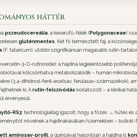
ományos háttér
ina
pszeudocereália
, a keserűfű-félék (
Polygonaceae
) cs
zetesen
gluténmentes
. Két fő termesztett faj: a közönség
a
(F. tataricum), utóbbi szignifikánsan magasabb rutin-tartal
kvercetin-3-O-rutinoside): a hajdina legjelentősebb polifenolja,
obiótával kölcsönhatva metabolizálódik – humán mikrobiota áta
kre (3,4-dihidroxi-fenil-ecetsav, ferulasav-származékok), a
fejthetnek ki. A
rutin-felszívódás
korlátozott – a klinikai ha
ül érvényesül.
yítő-RS3
: technológiailag igazolt, hogy a főzés → hűtés és 
keményítőt növelnek a hajdinakásában/szemekben – butirát-
tt aminosav-profil
: a quinoával hasonlóan a hajdina is
kom