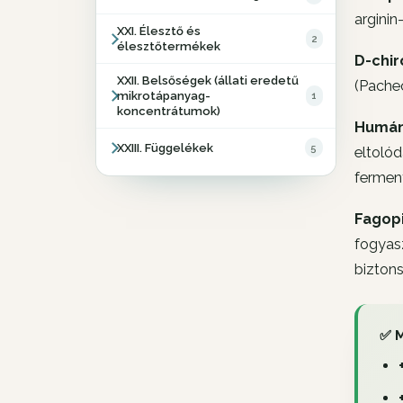
arginin
XXI. Élesztő és
2
élesztőtermékek
D-chir
XXII. Belsőségek (állati eredetű
(Pache
mikrotápanyag-
1
koncentrátumok)
Humán
XXIII. Függelékek
5
eltolód
ferment
Fagopi
fogyasz
bizton
✅ M