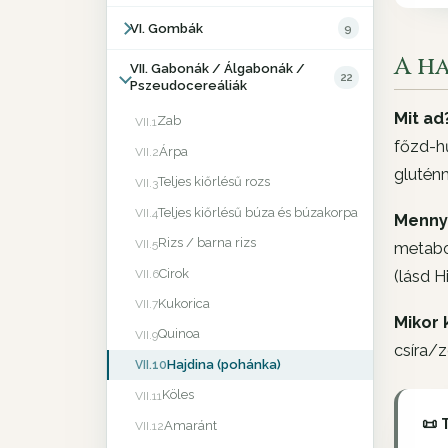
VI. Gombák
9
A h
VII. Gabonák / Álgabonák /
22
Pszeudocereáliák
Mit ad
Zab
VII.1
főzd-hű
Árpa
VII.2
glutén
Teljes kiőrlésű rozs
VII.3
Teljes kiőrlésű búza és búzakorpa
VII.4
Menny
Rizs / barna rizs
VII.5
metabol
Cirok
(lásd H
VII.6
Kukorica
VII.7
Mikor 
Quinoa
VII.9
csíra/z
Hajdina (pohánka)
VII.10
Köles
VII.11
📜 
Amaránt
VII.12