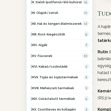
X. Italok (polifenol/élő kultúra)
15
Tud
XI. Olajok/zsírok
11
XII. Hal és tengeri élelmiszerek
13
A hajd
termés
XIII. Rost-kiegészítők
9
tatárk
XIV. Algák
7
Rutin
(
XV. Fűszerek
33
bélmikr
egysége
XVI. Kakaó/csokoládé
1
hatást 
XVII. Tojás és tojástermékek
4
kereszt
XVIII. Méhészeti termékek
3
Kemén
(RS3) 
XIX. Csíráztatott termékek
5
Komple
XX. Csontleves és kollagén
3