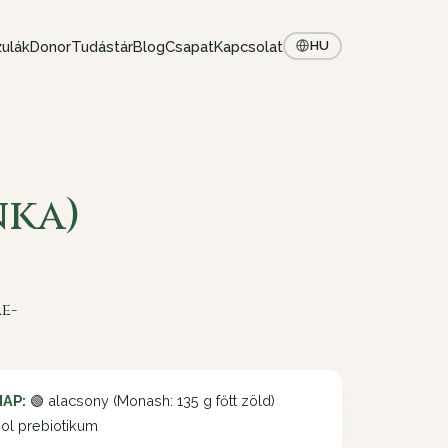
ulák
Donor
Tudástár
Blog
Csapat
Kapcsolat
HU
nka)
e-
AP:
🟢 alacsony (Monash: 135 g főtt zöld)
nol prebiotikum