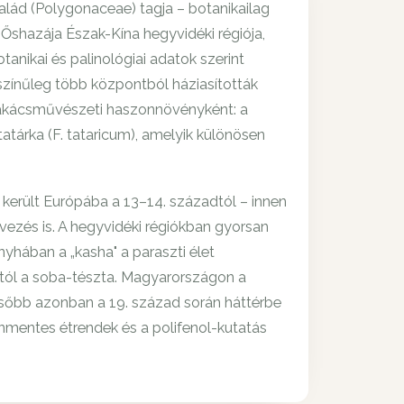
ád (Polygonaceae) tagja – botanikailag
 Őshazája Észak-Kína hegyvidéki régiója,
anikai és palinológiai adatok szerint
zínűleg több központból háziasították
 szakácsművészeti haszonnövényként: a
tárka (F. tataricum), amelyik különösen
n került Európába a 13–14. századtól – innen
nevezés is. A hegyvidéki régiókban gyorsan
nyhában a „kasha" a paraszti élet
dtól a soba-tészta. Magyarországon a
 később azonban a 19. század során háttérbe
ténmentes étrendek és a polifenol-kutatás