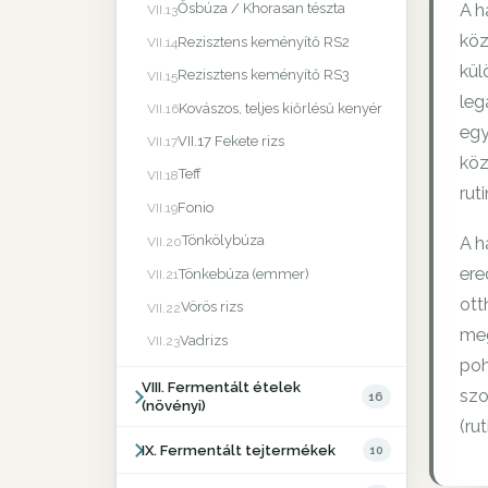
A h
Ősbúza / Khorasan tészta
VII.13
köz
Rezisztens keményítő RS2
VII.14
kül
Rezisztens keményítő RS3
VII.15
leg
Kovászos, teljes kiőrlésű kenyér
VII.16
egy
VII.17 Fekete rizs
VII.17
köz
Teff
VII.18
rut
Fonio
VII.19
Tönkölybúza
A h
VII.20
ere
Tönkebúza (emmer)
VII.21
ott
Vörös rizs
VII.22
meg
Vadrizs
VII.23
poh
VIII. Fermentált ételek
szo
16
(növényi)
(ru
IX. Fermentált tejtermékek
10