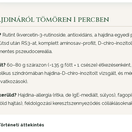
ajdináról tömören 1 percben
?
Rutint (kvercetin-3-rutinoside, antioxidáns, a hajdina egyedi 
tsd után RS3-at, komplett aminosav-profilt, D-chiro-inozitol
mentes pszeudocereália.
it?
60–80 g szárazon (~135 g főtt = 1 csésze) étkezésenként,
ikus szindrómában hajdina-D-chiro-inozitolt vizsgált, és mé
ivatkozások).
kerüld?
Hajdina-allergia (ritka, de IgE-mediált, súlyos), fago
öld hajtás), feldolgozási keresztszennyeződés cöliákiásoknak
Történeti áttekintés