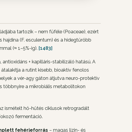
aládjába tartozik – nem fűféle (Poaceae), ezért
es hajdina (F. esculentum) és a hidegtűrőbb
ommal (≈ 1–5%-ig).
[1483]
 antioxidáns + kapilláris-stabilizáló hatású. A
lakítja a rutint kisebb, bioaktív fenolos
melyek a vér-agy gáton átjutva neuro-protektív
tás többnyire a mikrobiális metabolitokon
az ismételt hő-hűtés ciklusok retrogradált
fokozó fermentáció.
plett fehérjeforrás
– magas lizin- és