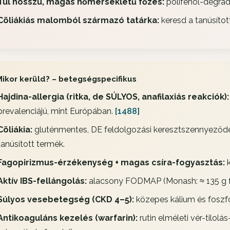
Túl hosszú, magas hőmérsékletű főzés:
polifenol-degrad
Cöliákiás malomból származó tatárka:
keresd a tanúsított
Mikor kerüld? – betegségspecifikus
Hajdina-allergia (ritka, de SÚLYOS, anafilaxiás reakciók):
prevalenciájú, mint Európában.
[1488]
Cöliákia:
gluténmentes, DE feldolgozási keresztszennyeződé
tanúsított termék.
Fagopirizmus-érzékenység + magas csíra-fogyasztás:
k
Aktív IBS-fellángolás:
alacsony FODMAP (Monash: ≈ 135 g főt
Súlyos vesebetegség (CKD 4–5):
közepes kálium és foszfo
Antikoaguláns kezelés (warfarin):
rutin elméleti vér-tilolá