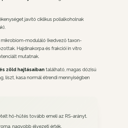
ékenységet javító ciklikus polialkoholnak
k).
erint mikrobiom-moduláló (kedvező taxon-
ttak. Hajdinakorpa és frakciói in vitro
tenciált mutatnak.
 és zöld hajtásaiban
található, magas dózisú
, liszt, kasa normál étrendi mennyiségben
telt hő-hűtés tovább emeli az RS-arányt.
roma, nagyobb élvezeti érték.