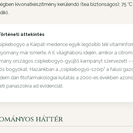
égben kivonatkészítmény kerülendő (tea biztonságos); 75 °C 
dik).
Történeti áttekintés
sipkebogyó a Kárpát-medence egyik legősibb téli vitaminforr
yomány már ismerte. A II. világháború idején, amikor a citr
mány országos csipkebogyó-gyűjtő kampányt szervezett – gye
ös bogyókat. Hazánkban a „csipkebogyó-szörp" a falusi gazda
ern dán fitofarmakológiai kutatás a 2000-es években azonosí
leti panaszokra ad evidenciát.
ományos háttér