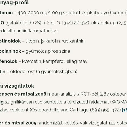
nyag-profil
itamin
– 400-2000 mg/100 g szárított csipkebogyó (extrém
PO
(galaktolipid: (2S)-1,2-di-O-[(9Z,12Z,15Z)-oktadeka-9,12,15
dülálló antiinflammatorikus
otinoidok
– likopin, β-karotin, rubixanthin
ocianinok
– gyümölcs piros színe
ifenolok
– kvercetin, kempferol, ellaginsav
tin
– oldódó rost (a gyümölcshéjban)
ai vizsgálatok
ensen és mtsai 2008
meta-analízis 3 RCT-ből (287 osteoarth
ig
szignifikánsan csökkentette a térdízületi fájdalmat (WOMA
ztás csökkent (
Osteoarthritis and Cartilage
16(9):965-972)
[1
r és mtsai 2005
randomizált, kettős-vak vizsgálat 112 oste