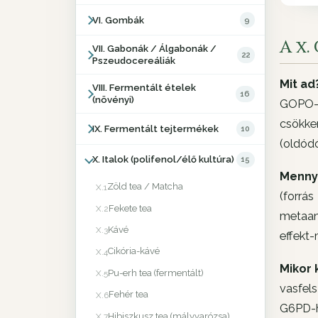
VI. Gombák
9
A x
VII. Gabonák / Álgabonák /
22
Pszeudocereáliák
Mit ad
VIII. Fermentált ételek
16
(növényi)
GOPO-g
csökken
IX. Fermentált tejtermékek
10
(oldódó
X. Italok (polifenol/élő kultúra)
15
Menny
Zöld tea / Matcha
X.1
(forrás
Fekete tea
X.2
metaan
Kávé
X.3
effekt-
Cikória-kávé
X.4
Mikor 
Pu-erh tea (fermentált)
X.5
vasfels
Fehér tea
X.6
G6PD-hi
Hibiszkusz tea (mályvarózsa)
X.7