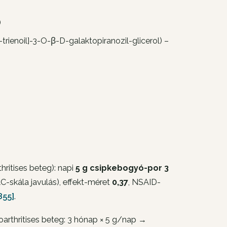
)
-trienoil]-3-O-β-D-galaktopiranozil-glicerol) –
ritises beteg): napi
5 g csipkebogyó-por 3
C-skála javulás), effekt-méret
0,37
, NSAID-
855]
.
oarthritises beteg: 3 hónap × 5 g/nap →