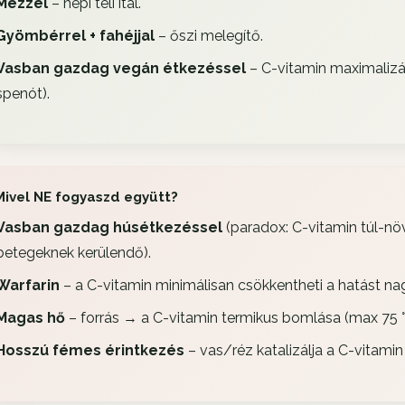
Mézzel
– népi téli ital.
Gyömbérrel + fahéjjal
– őszi melegítő.
Vasban gazdag vegán étkezéssel
– C-vitamin maximalizá
spenót).
Mivel NE fogyaszd együtt?
Vasban gazdag húsétkezéssel
(paradox: C-vitamin túl-nö
betegeknek kerülendő).
Warfarin
– a C-vitamin minimálisan csökkentheti a hatást n
Magas hő
– forrás → a C-vitamin termikus bomlása (max 75 °
Hosszú fémes érintkezés
– vas/réz katalizálja a C-vitamin 