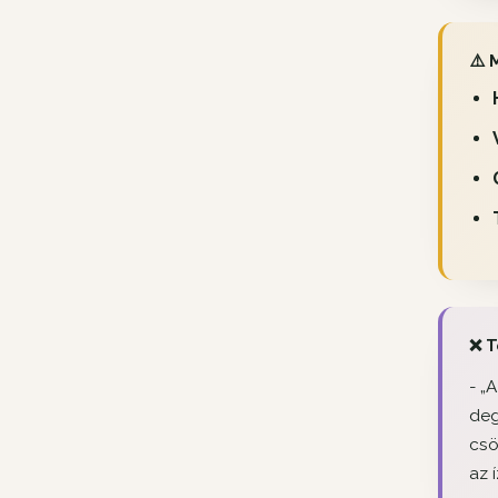
⚠️ 
❌ T
-
„A
deg
csö
az 