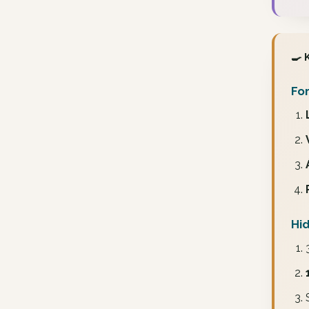
🍳 
For
Hi