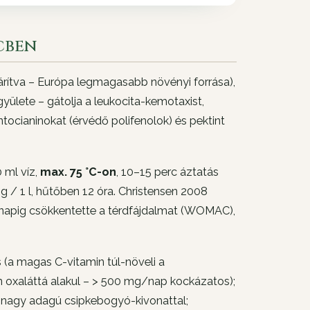
cben
ítva – Európa legmagasabb növényi forrása),
ülete – gátolja a leukocita-kemotaxist,
antocianinokat (érvédő polifenolok) és pektint
 ml víz,
max. 75 °C-on
, 10–15 perc áztatás
 / 1 l, hűtőben 12 óra. Christensen 2008
ónapig csökkentette a térdfájdalmat (WOMAC),
a magas C-vitamin túl-növeli a
n oxaláttá alakul – > 500 mg/nap kockázatos);
a nagy adagú csipkebogyó-kivonattal;