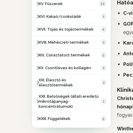
Hatóa
XV. Fűszerek
33
C-v
XVI. Kakaó/csokoládé
1
GO
XVII. Tojás és tojástermékek
4
egye
XVIII. Méhészeti termékek
3
Kar
Ant
XIX. Csíráztatott termékek
5
Pol
XX. Csontleves és kollagén
3
Pec
XXI. Élesztő és
2
élesztőtermékek
Klinik
XXII. Belsőségek (állati eredetű
Christ
mikrotápanyag-
1
hónap
koncentrátumok)
fogyas
XXIII. Függelékek
5
Winthe