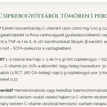
. Csipkebogyóteáról tömören 1 per
?
Extrém koncentrációjú C-vitamint (400–2000 mg/100 g szár
alaktolipidet (a
Rosa canina
egyedi gyulladáscsökkentő vegy
ti a TNF-α-t és IL-6-ot), karotinoidokat (likopin, β-karotin), 
 rost – SCFA-prekurzor a vastagbélben).
it?
1–3 csésze tea/nap: 1–2 ek (≈ 5 g) tört csipkebogyó / 250
 → C-vitamin 50–70%-a elbomlik). Vagy hideg macerátum: 30 g
alízis (3 RCT, 287 OA-beteg): napi 5 g csipkebogyó-por 3 h
méret 0,37.
kerüld?
Hemokromatózis vagy hereditas haemochromatosis (
zívódást); kalcium-oxalát vesekő hajlam (a C-vitamin részbe
ány (extrém C-vitamin-dózisnál hemolízis); warfarin-terápi