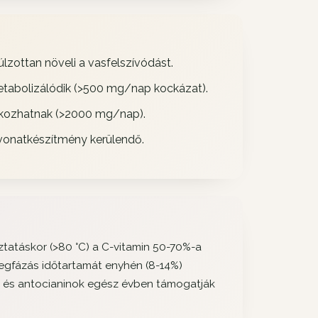
lzottan növeli a vasfelszívódást.
metabolizálódik (>500 mg/nap kockázat).
okozhatnak (>2000 mg/nap).
vonatkészítmény kerülendő.
ztatáskor (>80 °C) a C-vitamin 50-70%-a
megfázás
időtartamát
enyhén (8-14%)
és antocianinok egész évben támogatják