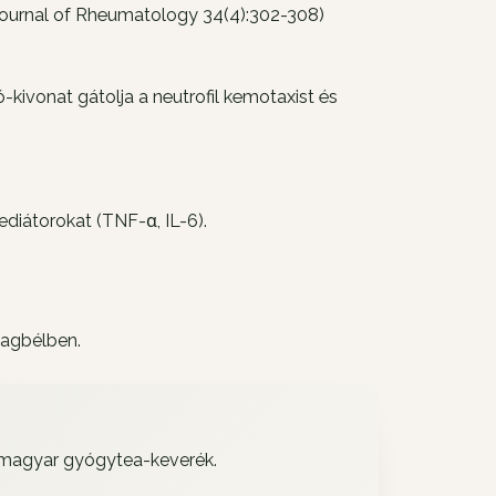
Journal of Rheumatology
34(4):302-308)
ó-kivonat gátolja a neutrofil kemotaxist és
ediátorokat (TNF-α, IL-6).
tagbélben.
s magyar gyógytea-keverék.