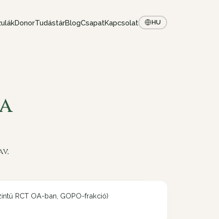
ulák
Donor
Tudástár
Blog
Csapat
Kapcsolat
HU
ea
v,
zintű RCT OA-ban, GOPO-frakció)