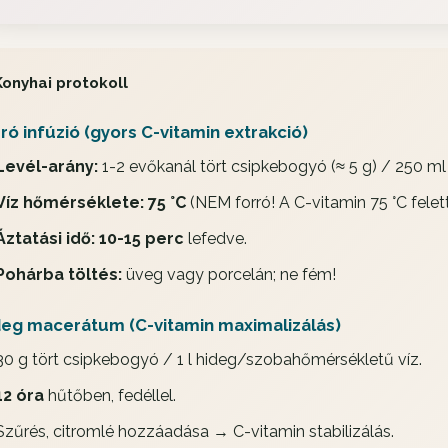
Konyhai protokoll
ró infúzió (gyors C-vitamin extrakció)
Levél-arány:
1-2 evőkanál tört csipkebogyó (≈ 5 g) / 250 ml 
Víz hőmérséklete:
75 °C
(NEM forró! A C-vitamin 75 °C felet
Áztatási idő:
10-15 perc
lefedve.
Pohárba töltés:
üveg vagy porcelán; ne fém!
deg macerátum (C-vitamin maximalizálás)
30 g tört csipkebogyó / 1 l hideg/szobahőmérsékletű víz.
12 óra
hűtőben, fedéllel.
Szűrés, citromlé hozzáadása → C-vitamin stabilizálás.