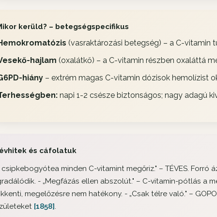
Mikor kerüld? – betegségspecifikus
Hemokromatózis
(vasraktározási betegség) – a C-vitamin tú
Vesekő-hajlam
(oxalátkő) – a C-vitamin részben oxaláttá 
G6PD-hiány
– extrém magas C-vitamin dózisok hemolízist 
Terhességben:
napi 1-2 csésze biztonságos; nagy adagú ki
évhitek és cáfolatuk
 csipkebogyótea minden C-vitamint megőriz." –
TÉVES. Forró á
radálódik. -
„Megfázás ellen abszolút." –
C-vitamin-pótlás a 
kkenti, megelőzésre nem hatékony. -
„Csak télre való." –
GOPO 
ízületeket
[1858]
.