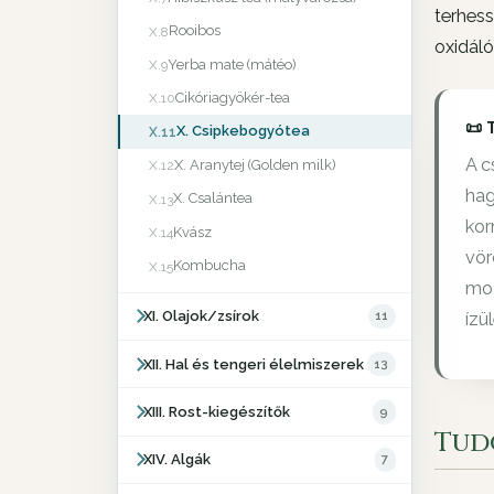
terhess
Rooibos
X.8
oxidáló
Yerba mate (mátéo)
X.9
Cikóriagyökér-tea
X.10
📜 
X. Csipkebogyótea
X.11
A c
X. Aranytej (Golden milk)
X.12
hag
X. Csalántea
X.13
kor
Kvász
X.14
vör
Kombucha
X.15
mod
XI. Olajok/zsírok
11
ízü
XII. Hal és tengeri élelmiszerek
13
XIII. Rost-kiegészítők
9
Tud
XIV. Algák
7