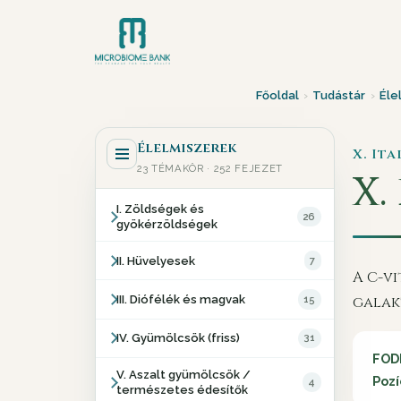
Főoldal
›
Tudástár
›
Éle
Élelmiszerek
X. It
23 TÉMAKÖR · 252 FEJEZET
X. 
I. Zöldségek és
26
gyökérzöldségek
II. Hüvelyesek
7
A C-v
III. Diófélék és magvak
15
galakt
IV. Gyümölcsök (friss)
31
FOD
V. Aszalt gyümölcsök /
Pozí
4
természetes édesítők