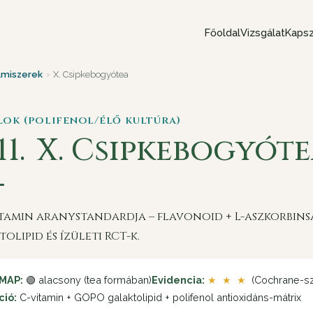
Főoldal
Vizsgálat
Kapsz
lmiszerek
›
X. Csipkebogyótea
alok (polifenol/élő kultúra)
11.
X. Csipkebogyót
itamin aranystandardja – flavonoid + L-aszkorbinsa
olipid és ízületi RCT-k.
MAP:
🟢 alacsony (tea formában)
Evidencia:
★ ★ ★
(Cochrane-s
ció:
C-vitamin + GOPO galaktolipid + polifenol antioxidáns-mátrix