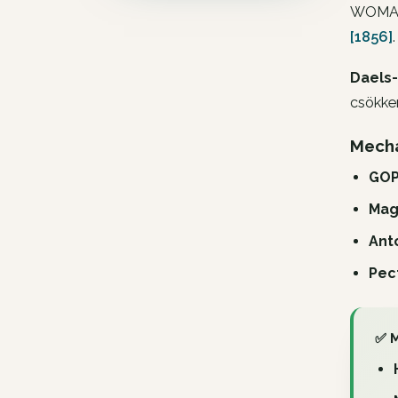
WOMAC
[1856]
.
Daels-
csökken
Mech
GO
Mag
Ant
Pec
✅ M