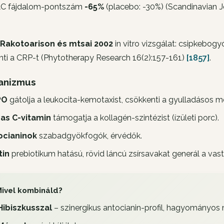
 fájdalom-pontszám
-65%
(placebo: -30%) (
Scandinavian 
Rakotoarison és mtsai 2002
in vitro vizsgálat: csipkebogy
ti a CRP-t (
Phytotherapy Research
16(2):157-161)
[1857]
.
anizmus
PO
gátolja a leukocita-kemotaxist, csökkenti a gyulladásos m
as C-vitamin
támogatja a kollagén-szintézist (ízületi porc).
ocianinok
szabadgyökfogók, érvédők.
tin
prebiotikum hatású, rövid láncú zsírsavakat generál a vas
ivel kombináld?
Hibiszkusszal
– szinergikus antocianin-profil, hagyományo