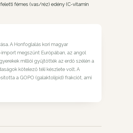
feletti fémes (vas/réz) edény (C-vitamin
ása. A Honfoglalás kori magyar
om-import megszűnt Európában, az angol
rekek milliói gyűjtötték az erdő szélén a
ságok kötelező téli készlete volt. A
totta a GOPO (galaktolipid) frakciót, ami