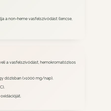
lja a non-heme vasfelszívódást (lencse,
veli a vasfelszívódást, hemokromatózisos
agy dózisban (>1000 mg/nap).
C).
oxidációját.