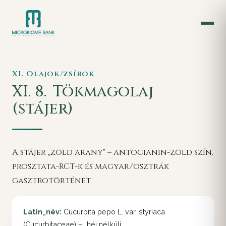
XI. Olajok/zsírok
XI. 8.
Tökmagolaj
(stájer)
A stájer „zöld arany" – antocianin-zöld szín,
prosztata-RCT-k és magyar/osztrák
gasztrotörténet.
Latin_név:
Cucurbita pepo L. var. styriaca
(Cucurbitaceae) – „héj nélküli