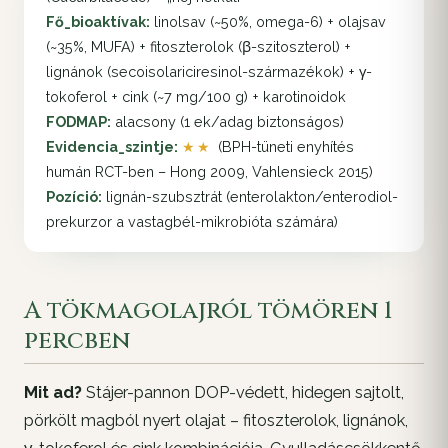
Fő_bioaktívak:
linolsav (~50%, omega-6) + olajsav
(~35%, MUFA) + fitoszterolok (β-szitoszterol) +
lignánok (secoisolariciresinol-származékok) + γ-
tokoferol + cink (~7 mg/100 g) + karotinoidok
FODMAP:
alacsony (1 ek/adag biztonságos)
Evidencia_szintje:
★★
(BPH-tüneti enyhítés
humán RCT-ben – Hong 2009, Vahlensieck 2015)
Pozíció:
lignán-szubsztrát (enterolakton/enterodiol-
prekurzor a vastagbél-mikrobióta számára)
A tökmagolajról tömören 1
percben
Mit ad?
Stájer-pannon DOP-védett, hidegen sajtolt,
pörkölt magból nyert olajat – fitoszterolok, lignánok,