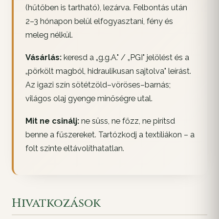
(hűtőben is tartható), lezárva. Felbontás után
2–3 hónapon belül elfogyasztani, fény és
meleg nélkül.
Vásárlás:
keresd a „g.g.A." / „PGI" jelölést és a
„pörkölt magból, hidraulikusan sajtolva" leírást.
Az igazi szín sötétzöld–vöröses–barnás;
világos olaj gyenge minőségre utal.
Mit ne csinálj:
ne süss, ne főzz, ne pirítsd
benne a fűszereket. Tartózkodj a textíliákon – a
folt szinte eltávolíthatatlan.
Hivatkozások