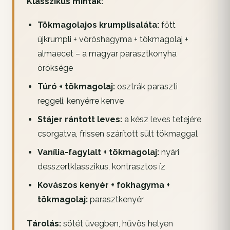
Klasszikus minták:
Tökmagolajos krumplisaláta:
főtt
újkrumpli + vöröshagyma + tökmagolaj +
almaecet – a magyar parasztkonyha
öröksége
Túró + tökmagolaj:
osztrák paraszti
reggeli, kenyérre kenve
Stájer rántott leves:
a kész leves tetejére
csorgatva, frissen szárított sült tökmaggal
Vanília-fagylalt + tökmagolaj:
nyári
desszertklasszikus, kontrasztos íz
Kovászos kenyér + fokhagyma +
tökmagolaj:
parasztkenyér
Tárolás:
sötét üvegben, hűvös helyen