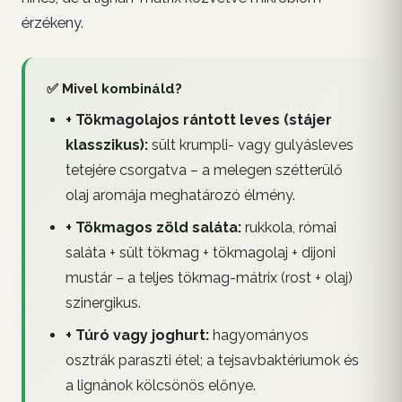
érzékeny.
✅ Mivel kombináld?
+ Tökmagolajos rántott leves (stájer
klasszikus):
sült krumpli- vagy gulyásleves
tetejére csorgatva – a melegen szétterülő
olaj aromája meghatározó élmény.
+ Tökmagos zöld saláta:
rukkola, római
saláta + sült tökmag + tökmagolaj + dijoni
mustár – a teljes tökmag-mátrix (rost + olaj)
szinergikus.
+ Túró vagy joghurt:
hagyományos
osztrák paraszti étel; a tejsavbaktériumok és
a lignánok kölcsönös előnye.