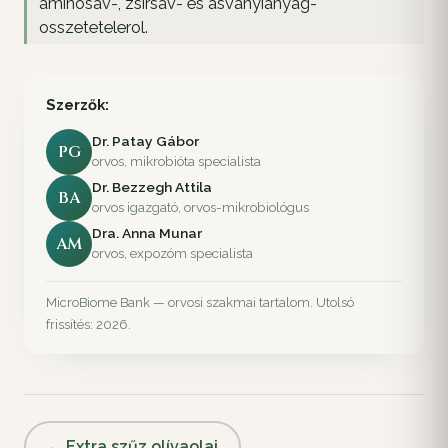
aminosav-, zsirsav- es asvanyianyag-
osszetetelerol.
Szerzők:
Dr. Patay Gábor
PG
orvos, mikrobióta specialista
Dr. Bezzegh Attila
BA
orvos igazgató, orvos-mikrobiológus
Dra. Anna Munar
AM
orvos, expozóm specialista
MicroBiome Bank — orvosi szakmai tartalom. Utolsó
frissítés: 2026.
← Extra szűz olívaolaj