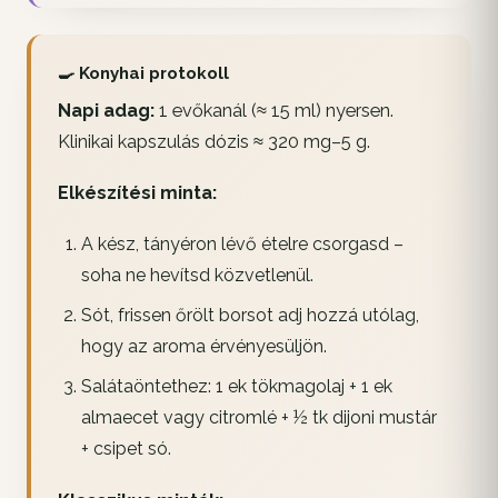
🍳 Konyhai protokoll
Napi adag:
1 evőkanál (≈ 15 ml) nyersen.
Klinikai kapszulás dózis ≈ 320 mg–5 g.
Elkészítési minta:
A kész, tányéron lévő ételre csorgasd –
soha ne hevítsd közvetlenül.
Sót, frissen őrölt borsot adj hozzá utólag,
hogy az aroma érvényesüljön.
Salátaöntethez: 1 ek tökmagolaj + 1 ek
almaecet vagy citromlé + ½ tk dijoni mustár
+ csipet só.