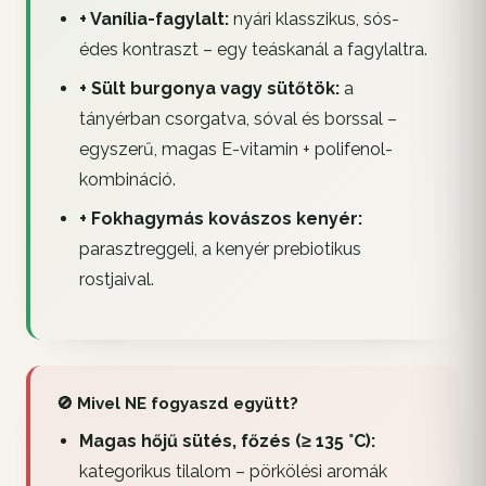
+ Vanília-fagylalt:
nyári klasszikus, sós-
édes kontraszt – egy teáskanál a fagylaltra.
+ Sült burgonya vagy sütőtök:
a
tányérban csorgatva, sóval és borssal –
egyszerű, magas E-vitamin + polifenol-
kombináció.
+ Fokhagymás kovászos kenyér:
parasztreggeli, a kenyér prebiotikus
rostjaival.
🚫 Mivel NE fogyaszd együtt?
Magas hőjű sütés, főzés (≥ 135 °C):
kategorikus tilalom – pörkölési aromák