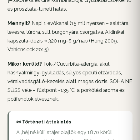
γ-tokoferol és cink kombinációja. Gyulladáscsökkentő
és prosztata-tüneti hatás.
Mennyit?
Napi 1 evőkanál (15 ml) nyersen – salátára,
levesre, túróra, sült burgonyára csorgatva. A klinikai
kapszula-dózis ≈ 320 mg–5 g/nap (Hong 2009;
Vahlensieck 2015).
Mikor kerüld?
Tök-/Cucurbita-allergia, akut
hasnyálmirigy-gyulladás, súlyos epeúti elzáródás,
véralvadásgátló-kezelés alatt magas dózis. SOHA NE
SÜSS vele – füstpont ~135 °C, a pörkölési aroma és
polifenolok elvesznek.
📜 Történeti áttekintés
A „héj nélküli" stájer olajtök egy 1870 körüli