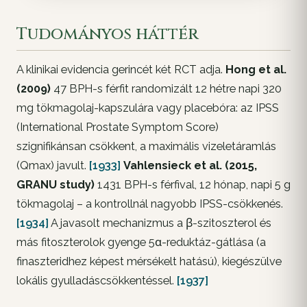
Tudományos háttér
A klinikai evidencia gerincét két RCT adja.
Hong et al.
(2009)
47 BPH-s férfit randomizált 12 hétre napi 320
mg tökmagolaj-kapszulára vagy placebóra: az IPSS
(International Prostate Symptom Score)
szignifikánsan csökkent, a maximális vizeletáramlás
(Qmax) javult.
[1933]
Vahlensieck et al. (2015,
GRANU study)
1431 BPH-s férfival, 12 hónap, napi 5 g
tökmagolaj – a kontrollnál nagyobb IPSS-csökkenés.
[1934]
A javasolt mechanizmus a β-szitoszterol és
más fitoszterolok gyenge 5α-reduktáz-gátlása (a
finaszteridhez képest mérsékelt hatású), kiegészülve
lokális gyulladáscsökkentéssel.
[1937]