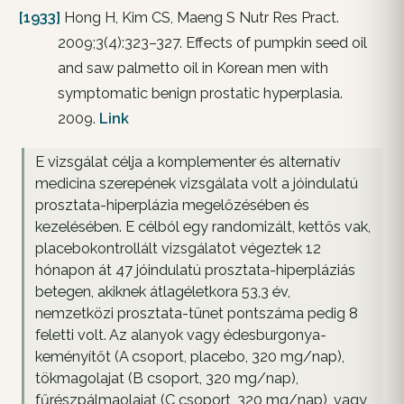
[1933]
Hong H, Kim CS, Maeng S Nutr Res Pract.
2009;3(4):323–327. Effects of pumpkin seed oil
and saw palmetto oil in Korean men with
symptomatic benign prostatic hyperplasia.
2009.
Link
E vizsgálat célja a komplementer és alternatív
medicina szerepének vizsgálata volt a jóindulatú
prosztata-hiperplázia megelőzésében és
kezelésében. E célból egy randomizált, kettős vak,
placebokontrollált vizsgálatot végeztek 12
hónapon át 47 jóindulatú prosztata-hiperpláziás
betegen, akiknek átlagéletkora 53,3 év,
nemzetközi prosztata-tünet pontszáma pedig 8
feletti volt. Az alanyok vagy édesburgonya-
keményítőt (A csoport, placebo, 320 mg/nap),
tökmagolajat (B csoport, 320 mg/nap),
fűrészpálmaolajat (C csoport, 320 mg/nap), vagy