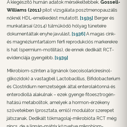
A kiegészítő humán adatok mérsékeltebbek.
Gossell-
Williams (2011)
pilot vizsgálata posztmenopauzális
nőknél HDL-emelkedést mutatott.
[1935]
Berger és
munkatársai (2014) túlműködő hólyag tüneteire
dokumentáltak enyhe javulást.
[1936]
A magas cink-
és magnéziumtartalom férfi reprodukciós markerekre
is hat (spermium-motilitás), de ennek dedikált RCT-
evidenciája gyengébb.
[1939]
Mikrobiom-szinten a lignánok (secoisolariciresinol-
glikozidok) a vastagbél
Lactobacillus
,
Bifidobacterium
és
Clostridium
nemzetségek által enterolaktonná és
enterodiollá alakulnak – ezek gyenge fitoesztrogén-
hatású metabolitok, amelyek a hormon-érzékeny
szövetekben (prosztata, emlő) modulátor szerepet
játszanak. Dedikált tökmagolaj-mikrobióta RCT még
nincs, de a lignán-mátrix közvetve mikrobiom-