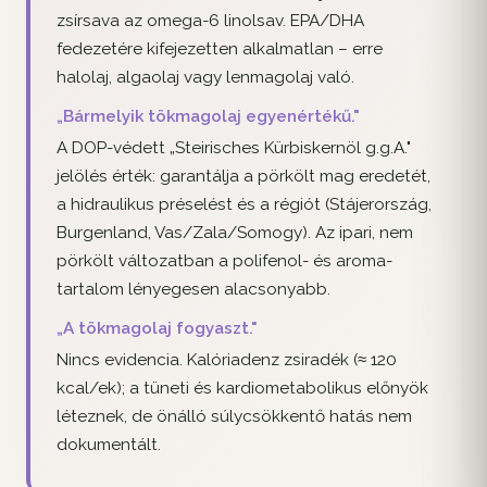
zsírsava az omega-6 linolsav. EPA/DHA
fedezetére kifejezetten alkalmatlan – erre
halolaj, algaolaj vagy lenmagolaj való.
„Bármelyik tökmagolaj egyenértékű."
A DOP-védett „Steirisches Kürbiskernöl g.g.A."
jelölés érték: garantálja a pörkölt mag eredetét,
a hidraulikus préselést és a régiót (Stájerország,
Burgenland, Vas/Zala/Somogy). Az ipari, nem
pörkölt változatban a polifenol- és aroma-
tartalom lényegesen alacsonyabb.
„A tökmagolaj fogyaszt."
Nincs evidencia. Kalóriadenz zsiradék (≈ 120
kcal/ek); a tüneti és kardiometabolikus előnyök
léteznek, de önálló súlycsökkentő hatás nem
dokumentált.