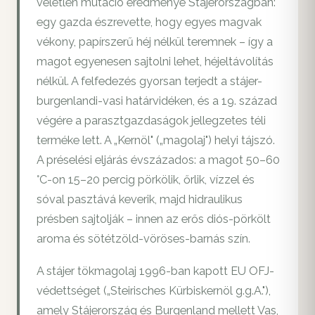
véletlen mutáció eredménye Stájerországban:
egy gazda észrevette, hogy egyes magvak
vékony, papírszerű héj nélkül teremnek – így a
magot egyenesen sajtolni lehet, héjeltávolítás
nélkül. A felfedezés gyorsan terjedt a stájer-
burgenlandi-vasi határvidéken, és a 19. század
végére a parasztgazdaságok jellegzetes téli
terméke lett. A „Kernöl" („magolaj") helyi tájszó.
A préselési eljárás évszázados: a magot 50–60
°C-on 15–20 percig pörkölik, őrlik, vízzel és
sóval pasztává keverik, majd hidraulikus
présben sajtolják – innen az erős diós-pörkölt
aroma és sötétzöld-vöröses-barnás szín.
A stájer tökmagolaj 1996-ban kapott EU OFJ-
védettséget („Steirisches Kürbiskernöl g.g.A."),
amely Stájerország és Burgenland mellett Vas,