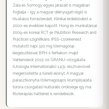
Zala és Somogy egyes járásait is magában
foglalja – így a magyar délnyugati régió is
hivatalos forrásterület. Klinikai érdeklődést a
2000-es években kapott: Hong és munkatársai
2009-es koreai RCT-je (Nutrition Research and
Practice) szignifikáns IPSS-csökkenést
mutatott napi 320 mg tökmagolaj-
kiegészítéssel BPH-s férfiakon, majd
Vahlensieck 2015-ös GRANU-vizsgálata
(Urologia Internationalis) 1431 résztvevővel
megerősítette a tüneti előnyt. A magyar
parasztkonyha (tökmagolajos krumplisaláta,
túróra csorgatás) kulturális öröksége így ma
fitoterápiás háttérrel is rendelkezik.