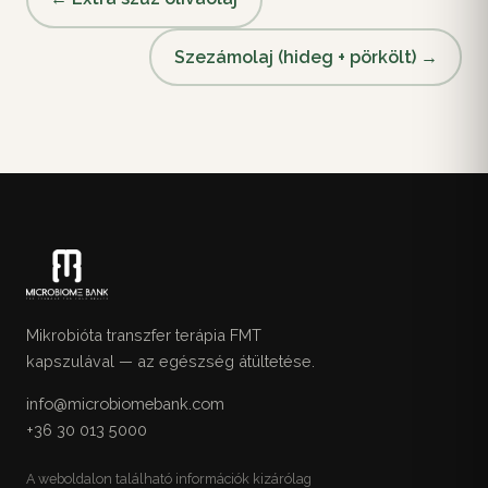
Szezámolaj (hideg + pörkölt) →
Mikrobióta transzfer terápia FMT
kapszulával — az egészség átültetése.
info@microbiomebank.com
+36 30 013 5000
A weboldalon található információk kizárólag