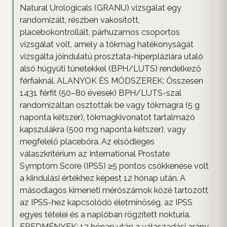
Natural Urologicals (GRANU) vizsgálat egy
randomizált, részben vakosított,
placebokontrollált, párhuzamos csoportos
vizsgálat volt, amely a tökmag hatékonyságát
vizsgálta jóindulatú prosztata-hiperpláziára utaló
alsó húgyúti tünetekkel (BPH/LUTS) rendelkező
férfiaknál. ALANYOK ÉS MÓDSZEREK: Összesen
1431 férfit (50–80 évesek) BPH/LUTS-szal
randomizáltan osztottak be vagy tökmagra (5 g
naponta kétszer), tökmagkivonatot tartalmazó
kapszulákra (500 mg naponta kétszer), vagy
megfelelő placebóra. Az elsődleges
válaszkritérium az International Prostate
Symptom Score (IPSS) ≥5 pontos csökkenése volt
a kiindulási értékhez képest 12 hónap után. A
másodlagos kimeneti mérőszámok közé tartozott
az IPSS-hez kapcsolódó életminőség, az IPSS
egyes tételei és a naplóban rögzített nokturia.
EREDMÉNYEK: 12 hónap után a válaszadási arány