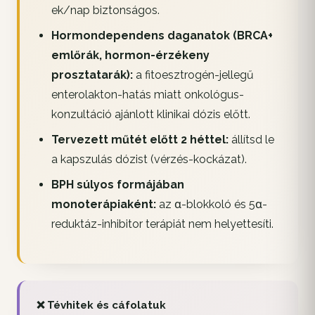
ek/nap biztonságos.
Hormondependens daganatok (BRCA+
emlőrák, hormon-érzékeny
prosztatarák):
a fitoesztrogén-jellegű
enterolakton-hatás miatt onkológus-
konzultáció ajánlott klinikai dózis előtt.
Tervezett műtét előtt 2 héttel:
állítsd le
a kapszulás dózist (vérzés-kockázat).
BPH súlyos formájában
monoterápiaként:
az α-blokkoló és 5α-
reduktáz-inhibitor terápiát nem helyettesíti.
❌ Tévhitek és cáfolatuk