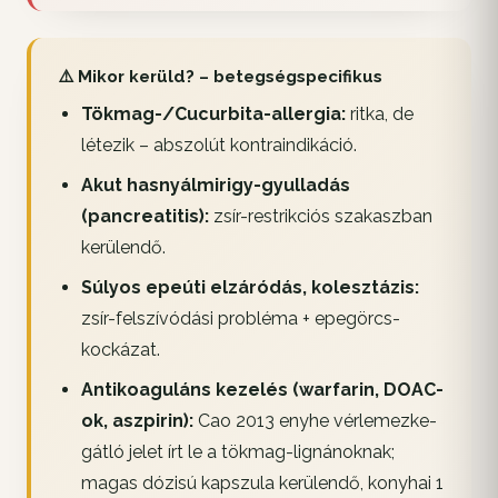
⚠️ Mikor kerüld? – betegségspecifikus
Tökmag-/Cucurbita-allergia:
ritka, de
létezik – abszolút kontraindikáció.
Akut hasnyálmirigy-gyulladás
(pancreatitis):
zsír-restrikciós szakaszban
kerülendő.
Súlyos epeúti elzáródás, kolesztázis:
zsír-felszívódási probléma + epegörcs-
kockázat.
Antikoaguláns kezelés (warfarin, DOAC-
ok, aszpirin):
Cao 2013 enyhe vérlemezke-
gátló jelet írt le a tökmag-lignánoknak;
magas dózisú kapszula kerülendő, konyhai 1