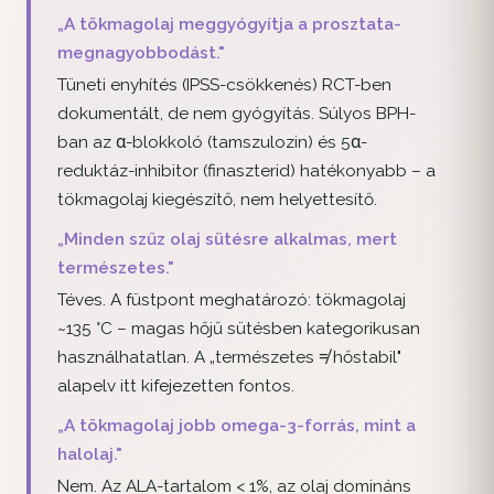
„A tökmagolaj meggyógyítja a prosztata-
megnagyobbodást."
Tüneti enyhítés (IPSS-csökkenés) RCT-ben
dokumentált, de nem gyógyítás. Súlyos BPH-
ban az α-blokkoló (tamszulozin) és 5α-
reduktáz-inhibitor (finaszterid) hatékonyabb – a
tökmagolaj kiegészítő, nem helyettesítő.
„Minden szűz olaj sütésre alkalmas, mert
természetes."
Téves. A füstpont meghatározó: tökmagolaj
~135 °C – magas hőjű sütésben kategorikusan
használhatatlan. A „természetes ≠ hőstabil"
alapelv itt kifejezetten fontos.
„A tökmagolaj jobb omega-3-forrás, mint a
halolaj."
Nem. Az ALA-tartalom < 1%, az olaj domináns