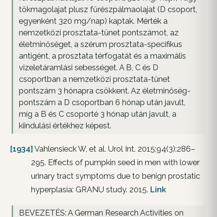
tökmagolajat plusz fűrészpálmaolajat (D csoport,
egyenként 320 mg/nap) kaptak. Mérték a
nemzetközi prosztata-tünet pontszámot, az
életminőséget, a szérum prosztata-specifikus
antigént, a prosztata térfogatát és a maximális
vizeletáramlási sebességet. A B, C és D
csoportban a nemzetközi prosztata-tünet
pontszám 3 hónapra csökkent. Az életminőség-
pontszám a D csoportban 6 hónap után javult,
míg a B és C csoporté 3 hónap után javult, a
kiindulási értékhez képest.
[1934]
Vahlensieck W, et al. Urol Int. 2015;94(3):286–
295. Effects of pumpkin seed in men with lower
urinary tract symptoms due to benign prostatic
hyperplasia: GRANU study. 2015.
Link
BEVEZETÉS: A German Research Activities on