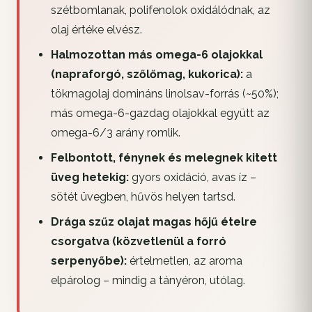
szétbomlanak, polifenolok oxidálódnak, az
olaj értéke elvész.
Halmozottan más omega-6 olajokkal
(napraforgó, szőlőmag, kukorica):
a
tökmagolaj domináns linolsav-forrás (~50%);
más omega-6-gazdag olajokkal együtt az
omega-6/3 arány romlik.
Felbontott, fénynek és melegnek kitett
üveg hetekig:
gyors oxidáció, avas íz –
sötét üvegben, hűvös helyen tartsd.
Drága szűz olajat magas hőjű ételre
csorgatva (közvetlenül a forró
serpenyőbe):
értelmetlen, az aroma
elpárolog – mindig a tányéron, utólag.