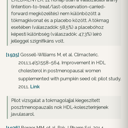
(intention-to-treat/last-observation-carried-
forward megközelítés) nem különbözött a
tökmagkivonat és a placebo között. A tökmag
esetében (válaszadók: 58,5%) a placebóhoz
képesti különbség (válaszadók: 47,3%) leíró
jelleggel szignifikáns volt.
[1935]
Gossell-Williams M, et al. Climacteric.
2011;14(5):558–564. Improvement in HDL
cholesterol in postmenopausal women
supplemented with pumpkin seed oil: pilot study.
2011.
Link
Pilot vizsgalat a tokmagolajjal kiegeszitett
posztmenopauzalis nok HDL-koleszterinjenek
javulasarol.
[1936]
Berger MM, et al. Pak J Pharm Sci. 2014.