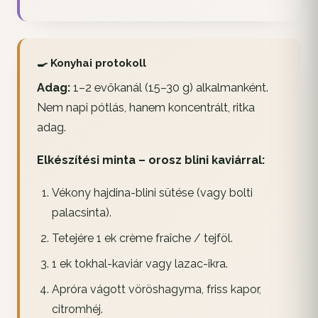
🍳 Konyhai protokoll
Adag:
1–2 evőkanál (15–30 g) alkalmanként.
Nem napi pótlás, hanem koncentrált, ritka
adag.
Elkészítési minta – orosz blini kaviárral:
Vékony hajdina-blini sütése (vagy bolti
palacsinta).
Tetejére 1 ek crème fraîche / tejföl.
1 ek tokhal-kaviár vagy lazac-ikra.
Apróra vágott vöröshagyma, friss kapor,
citromhéj.