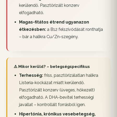
kerülendő. Pasztörizált konzerv
elfogadható.
Magas-fitátos étrend ugyanazon
étkezésben:
a B12 felszívódását ronthatja
– bár a halikra Cu/Zn-szegény.
⚠️ Mikor kerüld? – betegségspecifikus
Terhesség:
friss, pasztörizálatlan halikra
Listeria-kockázat miatt kerülendő.
Pasztörizált konzerv (üveges, hőkezelt)
elfogadható. A DHA-bevitel terhességi
javallat – kontrollált forrásból igen.
Hipertónia, krónikus vesebetegség,