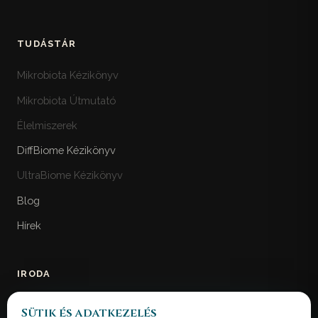
TUDÁSTÁR
Mikrobiota Kézikönyv
Mikrobiota Útmutató
Élelmiszerek
DiffBiome Kézikönyv
UltraBiome Kézikönyv
Blog
Hírek
IRODA
MicroBiome Bank Ltd.
Sütik és adatkezelés