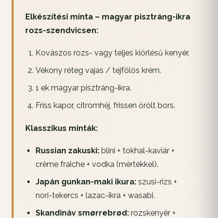
Elkészítési minta – magyar pisztráng-ikra
rozs-szendvicsen:
Kovászos rozs- vagy teljes kiőrlésű kenyér.
Vékony réteg vajas / tejfölös krém.
1 ek magyar pisztráng-ikra.
Friss kapor, citromhéj, frissen őrölt bors.
Klasszikus minták:
Russian zakuski:
blini + tokhal-kaviár +
crème fraîche + vodka (mértékkel).
Japán gunkan-maki ikura:
szusi-rizs +
nori-tekercs + lazac-ikra + wasabi.
Skandináv smørrebrød:
rozskenyér +