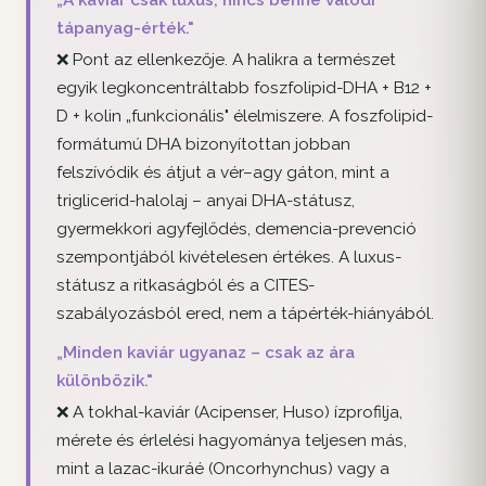
„A kaviár csak luxus, nincs benne valódi
tápanyag-érték."
❌ Pont az ellenkezője. A halikra a természet
egyik legkoncentráltabb foszfolipid-DHA + B12 +
D + kolin „funkcionális" élelmiszere. A foszfolipid-
formátumú DHA bizonyítottan jobban
felszívódik és átjut a vér–agy gáton, mint a
triglicerid-halolaj – anyai DHA-státusz,
gyermekkori agyfejlődés, demencia-prevenció
szempontjából kivételesen értékes. A luxus-
státusz a ritkaságból és a CITES-
szabályozásból ered, nem a tápérték-hiányából.
„Minden kaviár ugyanaz – csak az ára
különbözik."
❌ A tokhal-kaviár (Acipenser, Huso) ízprofilja,
mérete és érlelési hagyománya teljesen más,
mint a lazac-ikuráé (Oncorhynchus) vagy a