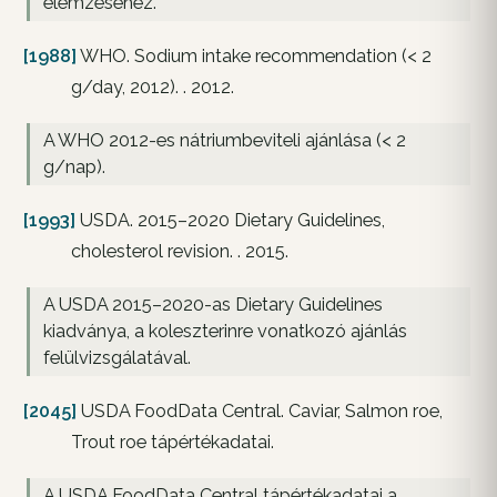
elemzéséhez.
[1988]
WHO. Sodium intake recommendation (< 2
g/day, 2012). . 2012.
A WHO 2012-es nátriumbeviteli ajánlása (< 2
g/nap).
[1993]
USDA. 2015–2020 Dietary Guidelines,
cholesterol revision. . 2015.
A USDA 2015–2020-as Dietary Guidelines
kiadványa, a koleszterinre vonatkozó ajánlás
felülvizsgálatával.
[2045]
USDA FoodData Central. Caviar, Salmon roe,
Trout roe tápértékadatai.
A USDA FoodData Central tápértékadatai a