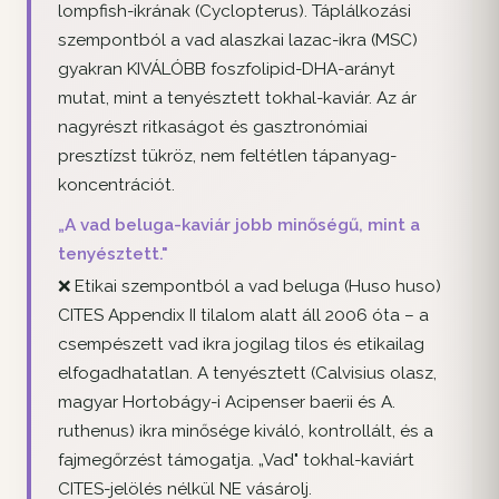
lompfish-ikrának (Cyclopterus). Táplálkozási
szempontból a vad alaszkai lazac-ikra (MSC)
gyakran KIVÁLÓBB foszfolipid-DHA-arányt
mutat, mint a tenyésztett tokhal-kaviár. Az ár
nagyrészt ritkaságot és gasztronómiai
presztízst tükröz, nem feltétlen tápanyag-
koncentrációt.
„A vad beluga-kaviár jobb minőségű, mint a
tenyésztett."
❌ Etikai szempontból a vad beluga (Huso huso)
CITES Appendix II tilalom alatt áll 2006 óta – a
csempészett vad ikra jogilag tilos és etikailag
elfogadhatatlan. A tenyésztett (Calvisius olasz,
magyar Hortobágy-i Acipenser baerii és A.
ruthenus) ikra minősége kiváló, kontrollált, és a
fajmegőrzést támogatja. „Vad" tokhal-kaviárt
CITES-jelölés nélkül NE vásárolj.