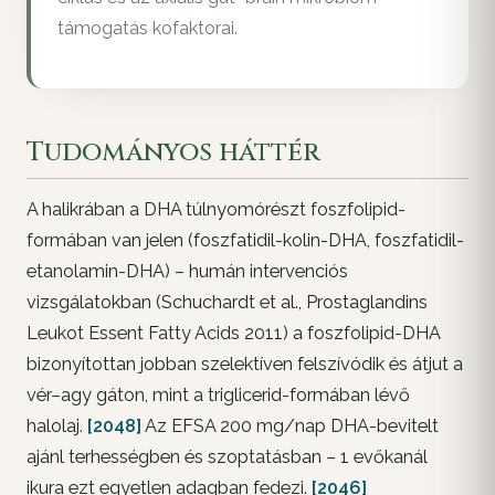
támogatás kofaktorai.
Tudományos háttér
A halikrában a DHA túlnyomórészt foszfolipid-
formában van jelen (foszfatidil-kolin-DHA, foszfatidil-
etanolamin-DHA) – humán intervenciós
vizsgálatokban (Schuchardt et al., Prostaglandins
Leukot Essent Fatty Acids 2011) a foszfolipid-DHA
bizonyítottan jobban szelektíven felszívódik és átjut a
vér–agy gáton, mint a triglicerid-formában lévő
halolaj.
[2048]
Az EFSA 200 mg/nap DHA-bevitelt
ajánl terhességben és szoptatásban – 1 evőkanál
ikura ezt egyetlen adagban fedezi.
[2046]