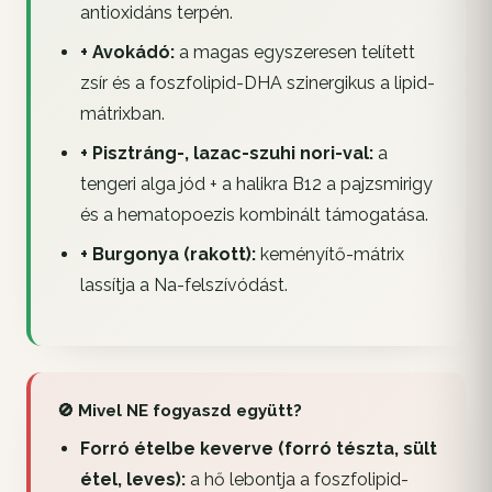
antioxidáns terpén.
+ Avokádó:
a magas egyszeresen telített
zsír és a foszfolipid-DHA szinergikus a lipid-
mátrixban.
+ Pisztráng-, lazac-szuhi nori-val:
a
tengeri alga jód + a halikra B12 a pajzsmirigy
és a hematopoezis kombinált támogatása.
+ Burgonya (rakott):
keményítő-mátrix
lassítja a Na-felszívódást.
🚫 Mivel NE fogyaszd együtt?
Forró ételbe keverve (forró tészta, sült
étel, leves):
a hő lebontja a foszfolipid-