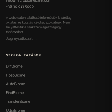
info@microbiomebank.com
+36 30 013 5000
A weboldalon található információk kizárólag
oktatási és kutatási célokat szolgálnak. Nem
helyettesítik a szakszerű egészségügyi
tanácsadást.
Jogi nyilatkozat →
SZOLGÁLTATÁSOK
DiffBiome
HospBiome
AutoBiome
FindBiome
TransferBiome
UltraBiome