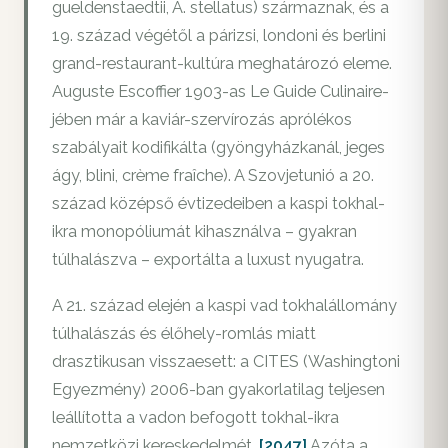
gueldenstaedtii, A. stellatus) származnak, és a
19. század végétől a párizsi, londoni és berlini
grand-restaurant-kultúra meghatározó eleme.
Auguste Escoffier 1903-as Le Guide Culinaire-
jében már a kaviár-szervírozás aprólékos
szabályait kodifikálta (gyöngyházkanál, jeges
ágy, blini, crème fraîche). A Szovjetunió a 20.
század középső évtizedeiben a kaspi tokhal-
ikra monopóliumát kihasználva – gyakran
túlhalászva – exportálta a luxust nyugatra.
A 21. század elején a kaspi vad tokhalállomány
túlhalászás és élőhely-romlás miatt
drasztikusan visszaesett: a CITES (Washingtoni
Egyezmény) 2006-ban gyakorlatilag teljesen
leállította a vadon befogott tokhal-ikra
nemzetközi kereskedelmét.
[2047]
Azóta a