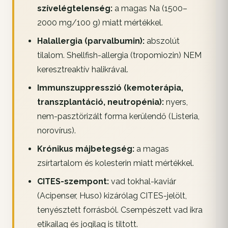
szívelégtelenség:
a magas Na (1500–
2000 mg/100 g) miatt mértékkel.
Halallergia (parvalbumin):
abszolút
tilalom. Shellfish-allergia (tropomiozin) NEM
keresztreaktív halikrával.
Immunszuppresszió (kemoterápia,
transzplantáció, neutropénia):
nyers,
nem-pasztörizált forma kerülendő (Listeria,
norovírus).
Krónikus májbetegség:
a magas
zsírtartalom és kolesterin miatt mértékkel.
CITES-szempont:
vad tokhal-kaviár
(Acipenser, Huso) kizárólag CITES-jelölt,
tenyésztett forrásból. Csempészett vad ikra
etikailag és jogilag is tiltott.