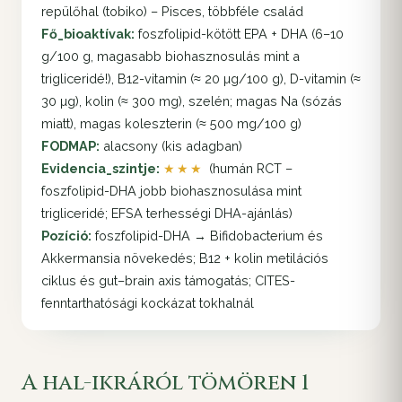
repülőhal (tobiko) – Pisces, többféle család
Fő_bioaktívak:
foszfolipid-kötött EPA + DHA (6–10
g/100 g, magasabb biohasznosulás mint a
trigliceridé!), B12-vitamin (≈ 20 µg/100 g), D-vitamin (≈
30 µg), kolin (≈ 300 mg), szelén; magas Na (sózás
miatt), magas koleszterin (≈ 500 mg/100 g)
FODMAP:
alacsony (kis adagban)
Evidencia_szintje:
★★★
(humán RCT –
foszfolipid-DHA jobb biohasznosulása mint
trigliceridé; EFSA terhességi DHA-ajánlás)
Pozíció:
foszfolipid-DHA → Bifidobacterium és
Akkermansia növekedés; B12 + kolin metilációs
ciklus és gut–brain axis támogatás; CITES-
fenntarthatósági kockázat tokhalnál
A hal-ikráról tömören 1