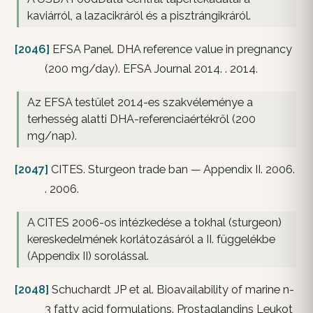
kaviárról, a lazacikráról és a pisztrángikráról.
[2046]
EFSA Panel. DHA reference value in pregnancy
(200 mg/day). EFSA Journal 2014. . 2014.
Az EFSA testület 2014-es szakvéleménye a
terhesség alatti DHA-referenciaértékről (200
mg/nap).
[2047]
CITES. Sturgeon trade ban — Appendix II. 2006.
. 2006.
A CITES 2006-os intézkedése a tokhal (sturgeon)
kereskedelmének korlátozásáról a II. függelékbe
(Appendix II) sorolással.
[2048]
Schuchardt JP et al. Bioavailability of marine n-
3 fatty acid formulations. Prostaglandins Leukot