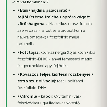
✅ Mivel kombináld?
+ Blini (hajdina palacsinta) +
tejföl/crème fraîche + apróra vágott
vöröshagyma:
a klasszikus orosz-francia
szervírozás – a rost és a probiotikum a
halikra omega-3 + foszfolipid mellé
optimális.
+ Főtt tojás:
kolin-szinergia (tojás kolin + ikra
foszfolipid-DHA) – anyai terhességi mátrix
és gyermekkori agy-fejlődés.
+ Kovászos teljes kiőrlésű rozskenyér +
extra szűz olívaolaj:
rost + polifenol +
foszfolipid-DHA.
+ Citromlé + kapor:
C-vitamin (vas-
felszívódás) + gyulladás-csökkentő