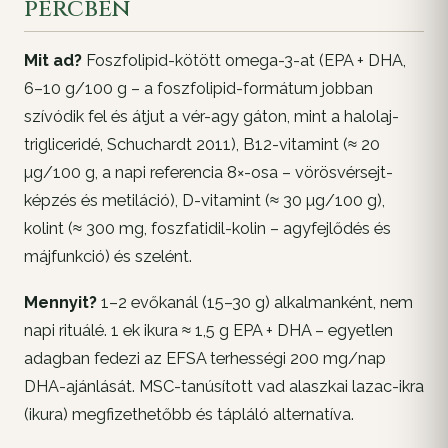
percben
Mit ad?
Foszfolipid-kötött omega-3-at (EPA + DHA,
6–10 g/100 g – a foszfolipid-formátum jobban
szívódik fel és átjut a vér-agy gáton, mint a halolaj-
trigliceridé, Schuchardt 2011), B12-vitamint (≈ 20
µg/100 g, a napi referencia 8×-osa – vörösvérsejt-
képzés és metiláció), D-vitamint (≈ 30 µg/100 g),
kolint (≈ 300 mg, foszfatidil-kolin – agyfejlődés és
májfunkció) és szelént.
Mennyit?
1–2 evőkanál (15–30 g) alkalmanként, nem
napi rituálé. 1 ek ikura ≈ 1,5 g EPA + DHA – egyetlen
adagban fedezi az EFSA terhességi 200 mg/nap
DHA-ajánlását. MSC-tanúsított vad alaszkai lazac-ikra
(ikura) megfizethetőbb és tápláló alternatíva.