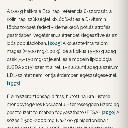
A 100 g halikra a B12 napi referencia 8-szorosát, a
kolin napi szükséglet kb. 60%-át és a D-vitamin
többszörösét fedezi – kiemelkedő pótlás atrófiás
gastritisben, vegetáriánus étrendet kiegészítve és az
idős populációban.
[2045]
A koleszterintartalom
magas (≈ 500 mg/100 g), de a tipikus 15–30 g adag
csak 75–150 mg-ot jelent, és a modern lipidológia
(USDA 2015) szerint a heti 1–2 alkalmi adag a szérum
LDL-szintet nem rontja érdemben egészségeseknél.
[1993]
Élelmiszerbiztonság: a friss, hűtött halikra Listeria
monocytogenes kockázatú – terhességben kizárólag
pasztörizált formában fogyasztható (EFSA).
[2050]
A
sózás (1500–2000 mg Na/100 g) hipertóniában