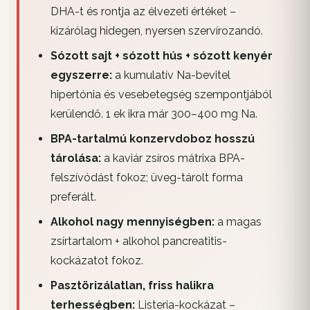
DHA-t és rontja az élvezeti értéket –
kizárólag hidegen, nyersen szervírozandó.
Sózott sajt + sózott hús + sózott kenyér
egyszerre:
a kumulatív Na-bevitel
hipertónia és vesebetegség szempontjából
kerülendő. 1 ek ikra már 300–400 mg Na.
BPA-tartalmú konzervdoboz hosszú
tárolása:
a kaviár zsíros mátrixa BPA-
felszívódást fokoz; üveg-tárolt forma
preferált.
Alkohol nagy mennyiségben:
a magas
zsírtartalom + alkohol pancreatitis-
kockázatot fokoz.
Pasztörizálatlan, friss halikra
terhességben:
Listeria-kockázat –