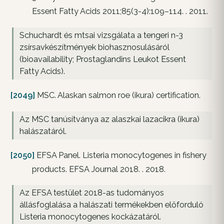
Essent Fatty Acids 2011;85(3-4):109–114. . 2011.
Schuchardt és mtsai vizsgálata a tengeri n-3
zsírsavkészítmények biohasznosulásáról
(bioavailability; Prostaglandins Leukot Essent
Fatty Acids).
[2049]
MSC. Alaskan salmon roe (ikura) certification.
Az MSC tanúsítványa az alaszkai lazacikra (ikura)
halászatáról.
[2050]
EFSA Panel. Listeria monocytogenes in fishery
products. EFSA Journal 2018. . 2018.
Az EFSA testület 2018-as tudományos
állásfoglalása a halászati termékekben előforduló
Listeria monocytogenes kockázatáról.