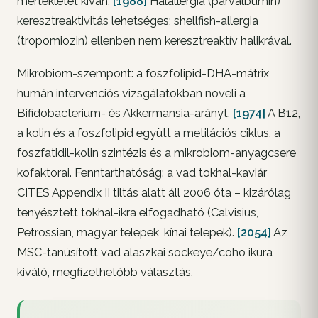
mértékletet kíván.
[1988]
Halallergia (parvalbumin)
keresztreaktivitás lehetséges; shellfish-allergia
(tropomiozin) ellenben nem keresztreaktív halikrával.
Mikrobiom-szempont: a foszfolipid-DHA-mátrix
humán intervenciós vizsgálatokban növeli a
Bifidobacterium- és Akkermansia-arányt.
[1974]
A B12,
a kolin és a foszfolipid együtt a metilációs ciklus, a
foszfatidil-kolin szintézis és a mikrobiom-anyagcsere
kofaktorai. Fenntarthatóság: a vad tokhal-kaviár
CITES Appendix II tiltás alatt áll 2006 óta – kizárólag
tenyésztett tokhal-ikra elfogadható (Calvisius,
Petrossian, magyar telepek, kínai telepek).
[2054]
Az
MSC-tanúsított vad alaszkai sockeye/coho ikura
kiváló, megfizethetőbb választás.