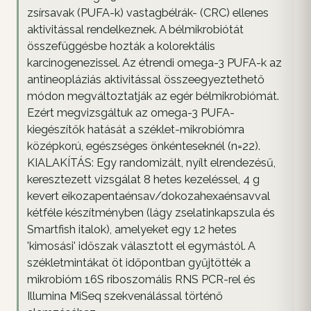
zsírsavak (PUFA-k) vastagbélrák- (CRC) ellenes
aktivitással rendelkeznek. A bélmikrobiótát
összefüggésbe hozták a kolorektális
karcinogenezissel. Az étrendi omega-3 PUFA-k az
antineopláziás aktivitással összeegyeztethető
módon megváltoztatják az egér bélmikrobiómát.
Ezért megvizsgáltuk az omega-3 PUFA-
kiegészítők hatását a széklet-mikrobiómra
középkorú, egészséges önkénteseknél (n=22).
KIALAKÍTÁS: Egy randomizált, nyílt elrendezésű,
keresztezett vizsgálat 8 hetes kezeléssel, 4 g
kevert eikozapentaénsav/dokozahexaénsavval
kétféle készítményben (lágy zselatinkapszula és
Smartfish italok), amelyeket egy 12 hetes
'kimosási' időszak választott el egymástól. A
székletmintákat öt időpontban gyűjtötték a
mikrobióm 16S riboszomális RNS PCR-rel és
Illumina MiSeq szekvenálással történő