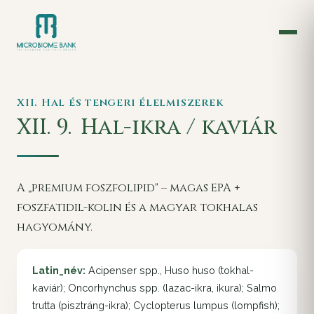
XII. Hal és tengeri élelmiszerek
XII. 9.
Hal-ikra / kaviár
A „premium foszfolipid" – magas EPA +
foszfatidil-kolin és a magyar tokhalas
hagyomány.
Latin_név:
Acipenser spp., Huso huso (tokhal-
kaviár); Oncorhynchus spp. (lazac-ikra, ikura); Salmo
trutta (pisztráng-ikra); Cyclopterus lumpus (lompfish);