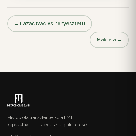
← Lazac (vad vs. tenyésztett)
Makréla →
Mikrobióta transzfer terápia FMT
kapszulával — az egészség átültetése.