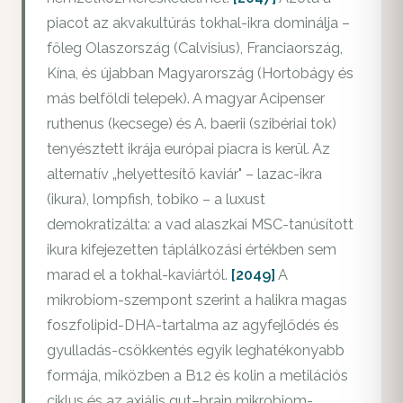
piacot az akvakultúrás tokhal-ikra dominálja –
főleg Olaszország (Calvisius), Franciaország,
Kína, és újabban Magyarország (Hortobágy és
más belföldi telepek). A magyar Acipenser
ruthenus (kecsege) és A. baerii (szibériai tok)
tenyésztett ikrája európai piacra is kerül. Az
alternatív „helyettesítő kaviár" – lazac-ikra
(ikura), lompfish, tobiko – a luxust
demokratizálta: a vad alaszkai MSC-tanúsított
ikura kifejezetten táplálkozási értékben sem
marad el a tokhal-kaviártól.
[2049]
A
mikrobiom-szempont szerint a halikra magas
foszfolipid-DHA-tartalma az agyfejlődés és
gyulladás-csökkentés egyik leghatékonyabb
formája, miközben a B12 és kolin a metilációs
ciklus és az axiális gut–brain mikrobiom-