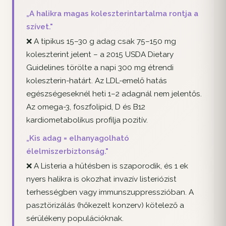
„A halikra magas koleszterintartalma rontja a
szívet."
❌ A tipikus 15–30 g adag csak 75–150 mg
koleszterint jelent – a 2015 USDA Dietary
Guidelines törölte a napi 300 mg étrendi
koleszterin-határt. Az LDL-emelő hatás
egészségeseknél heti 1–2 adagnál nem jelentős.
Az omega-3, foszfolipid, D és B12
kardiometabolikus profilja pozitív.
„Kis adag = elhanyagolható
élelmiszerbiztonság."
❌ A Listeria a hűtésben is szaporodik, és 1 ek
nyers halikra is okozhat invazív listeriózist
terhességben vagy immunszuppresszióban. A
pasztörizálás (hőkezelt konzerv) kötelező a
sérülékeny populációknak.