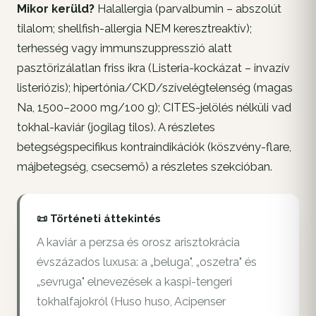
Mikor kerüld?
Halallergia (parvalbumin – abszolút
tilalom; shellfish-allergia NEM keresztreaktív);
terhesség vagy immunszuppresszió alatt
pasztörizálatlan friss ikra (Listeria-kockázat – invazív
listeriózis); hipertónia/CKD/szívelégtelenség (magas
Na, 1500–2000 mg/100 g); CITES-jelölés nélküli vad
tokhal-kaviár (jogilag tilos). A részletes
betegségspecifikus kontraindikációk (köszvény-flare,
májbetegség, csecsemő) a részletes szekcióban.
📜 Történeti áttekintés
A kaviár a perzsa és orosz arisztokrácia
évszázados luxusa: a „beluga", „oszetra" és
„sevruga" elnevezések a kaspi-tengeri
tokhalfajokról (Huso huso, Acipenser