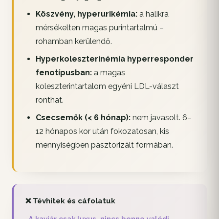
Köszvény, hyperurikémia:
a halikra
mérsékelten magas purintartalmú –
rohamban kerülendő.
Hyperkoleszterinémia hyperresponder
fenotípusban:
a magas
koleszterintartalom egyéni LDL-választ
ronthat.
Csecsemők (< 6 hónap):
nem javasolt. 6–
12 hónapos kor után fokozatosan, kis
mennyiségben pasztörizált formában.
❌ Tévhitek és cáfolatuk