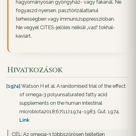
hagyományosan gyöngyház- vagy fakanál. Ne
fogyaszd nyersen, pasztörizálatlanul
terhességben vagy immunszuppresszióban.
Ne vegyél CITES-jelölés nélküli „vad" tokhal-
kaviárt.
Hivatkozások
[1974]
Watson H et al. A randomised trial of the effect
of omega-3 polyunsaturated fatty acid
supplements on the human intestinal
microbiota2018;67(11):1974–1983. Gut. 1974.
Link
CÉL: Az omega-3 többszörösen telítetlen