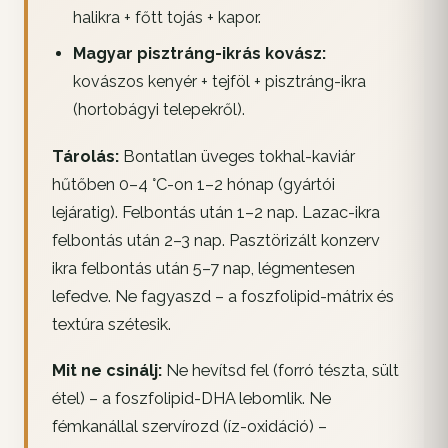
halikra + főtt tojás + kapor.
Magyar pisztráng-ikrás kovász:
kovászos kenyér + tejföl + pisztráng-ikra
(hortobágyi telepekről).
Tárolás:
Bontatlan üveges tokhal-kaviár
hűtőben 0–4 °C-on 1–2 hónap (gyártói
lejáratig). Felbontás után 1–2 nap. Lazac-ikra
felbontás után 2–3 nap. Pasztörizált konzerv
ikra felbontás után 5–7 nap, légmentesen
lefedve. Ne fagyaszd – a foszfolipid-mátrix és
textúra szétesik.
Mit ne csinálj:
Ne hevítsd fel (forró tészta, sült
étel) – a foszfolipid-DHA lebomlik. Ne
fémkanállal szervírozd (íz-oxidáció) –