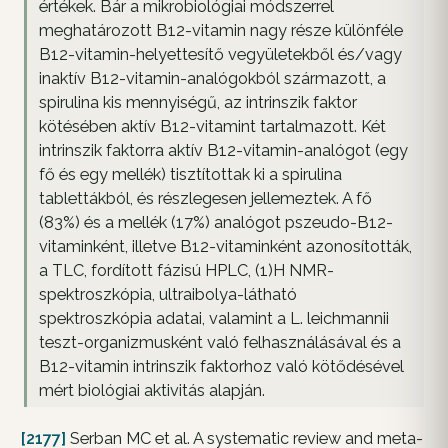
értékek. Bár a mikrobiológiai módszerrel
meghatározott B12-vitamin nagy része különféle
B12-vitamin-helyettesítő vegyületekből és/vagy
inaktív B12-vitamin-analógokból származott, a
spirulina kis mennyiségű, az intrinszik faktor
kötésében aktív B12-vitamint tartalmazott. Két
intrinszik faktorra aktív B12-vitamin-analógot (egy
fő és egy mellék) tisztítottak ki a spirulina
tablettákból, és részlegesen jellemeztek. A fő
(83%) és a mellék (17%) analógot pszeudo-B12-
vitaminként, illetve B12-vitaminként azonosították,
a TLC, fordított fázisú HPLC, (1)H NMR-
spektroszkópia, ultraibolya-látható
spektroszkópia adatai, valamint a L. leichmannii
teszt-organizmusként való felhasználásával és a
B12-vitamin intrinszik faktorhoz való kötődésével
mért biológiai aktivitás alapján.
[2177]
Serban MC et al. A systematic review and meta-