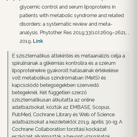
glycemic control and serum lipoproteins in
patients with metabolic syndrome and related
disorders: a systematic review and meta-
analysis. Phytother Res 2019;33(10):2609–2621. .
2019.
Link
E szisztematikus áttekintés és metaanalízis célja a
spirulinának a glikémiás kontrollra és a szérum
lipoproteinekre gyakorolt hatásainak értékelése
volt metabolikus szindrómában (MetS) és
kapcsolódó betegségekben szenvedő
betegeknél. Két független szerző
szisztematikusan átkutatta az online
adatbázisokat, köztük az EMBASE, Scopus,
PubMed, Cochrane Library és Web of Science
adatbázisokat a kezdetektől 2019. április 30-ig. A
Cochrane Collaboration torzítási kockázat
eszközét alkalmazták a bevont vizsgálatok