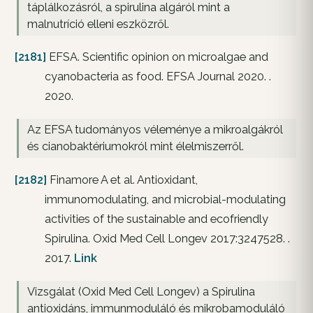
táplálkozásról, a spirulina algáról mint a
malnutríció elleni eszközről.
[2181]
EFSA. Scientific opinion on microalgae and
cyanobacteria as food. EFSA Journal 2020. .
2020.
Az EFSA tudományos véleménye a mikroalgákról
és cianobaktériumokról mint élelmiszerről.
[2182]
Finamore A et al. Antioxidant,
immunomodulating, and microbial-modulating
activities of the sustainable and ecofriendly
Spirulina. Oxid Med Cell Longev 2017:3247528. .
2017.
Link
Vizsgálat (Oxid Med Cell Longev) a Spirulina
antioxidáns, immunmoduláló és mikrobamoduláló