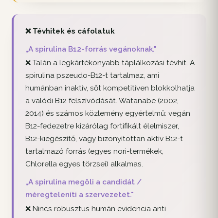
❌ Tévhitek és cáfolatuk
„A spirulina B12-forrás vegánoknak."
❌ Talán a legkártékonyabb táplálkozási tévhit. A
spirulina pszeudo-B12-t tartalmaz, ami
humánban inaktív, sőt kompetitíven blokkolhatja
a valódi B12 felszívódását. Watanabe (2002,
2014) és számos közlemény egyértelmű: vegán
B12-fedezetre kizárólag fortifikált élelmiszer,
B12-kiegészítő, vagy bizonyítottan aktív B12-t
tartalmazó forrás (egyes nori-termékek,
Chlorella egyes törzsei) alkalmas.
„A spirulina megöli a candidát /
méregteleníti a szervezetet."
❌ Nincs robusztus humán evidencia anti-