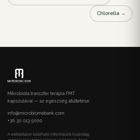
Chlorella →
Mikrobióta transzfer terápia FMT
kapszulával — az egészség átültetése.
info@microbiomebank.com
+36 30 013 5000
A weboldalon található információk kizárólag