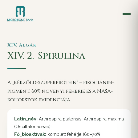
XIV. Algák
XIV. 2.
Spirulina
A „kékzöld-szuperprotein" – fikocianin-
pigment, 60% növényi fehérje és a NASA-
kohorszok evidenciája.
Latin_név:
Arthrospira platensis, Arthrospira maxima
(Oscillatoriaceae)
Fő_bioaktívak:
komplett fehérje (60–70%