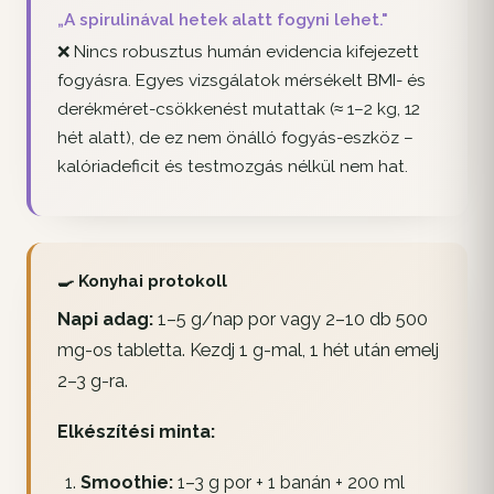
„A spirulinával hetek alatt fogyni lehet."
❌ Nincs robusztus humán evidencia kifejezett
fogyásra. Egyes vizsgálatok mérsékelt BMI- és
derékméret-csökkenést mutattak (≈ 1–2 kg, 12
hét alatt), de ez nem önálló fogyás-eszköz –
kalóriadeficit és testmozgás nélkül nem hat.
🍳 Konyhai protokoll
Napi adag:
1–5 g/nap por vagy 2–10 db 500
mg-os tabletta. Kezdj 1 g-mal, 1 hét után emelj
2–3 g-ra.
Elkészítési minta:
Smoothie:
1–3 g por + 1 banán + 200 ml