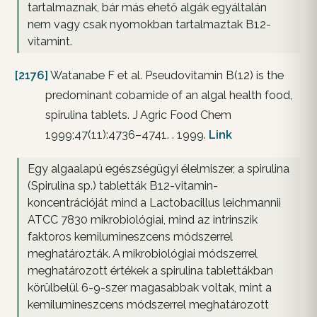
tartalmaznak, bár más ehető algák egyáltalán
nem vagy csak nyomokban tartalmaztak B12-
vitamint.
[2176]
Watanabe F et al. Pseudovitamin B(12) is the
predominant cobamide of an algal health food,
spirulina tablets. J Agric Food Chem
1999;47(11):4736–4741. . 1999.
Link
Egy algaalapú egészségügyi élelmiszer, a spirulina
(Spirulina sp.) tabletták B12-vitamin-
koncentrációját mind a Lactobacillus leichmannii
ATCC 7830 mikrobiológiai, mind az intrinszik
faktoros kemilumineszcens módszerrel
meghatározták. A mikrobiológiai módszerrel
meghatározott értékek a spirulina tablettákban
körülbelül 6-9-szer magasabbak voltak, mint a
kemilumineszcens módszerrel meghatározott