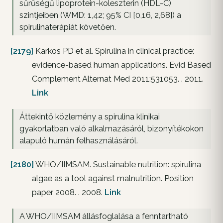
sűrűségű lipoprotein-koleszterin (HDL-C)
szintjeiben (WMD: 1,42; 95% CI [0,16, 2,68]) a
spirulinaterápiát követően.
[2179]
Karkos PD et al. Spirulina in clinical practice:
evidence-based human applications. Evid Based
Complement Alternat Med 2011:531053. . 2011.
Link
Áttekintő közlemény a spirulina klinikai
gyakorlatban való alkalmazásáról, bizonyítékokon
alapuló humán felhasználásáról.
[2180]
WHO/IIMSAM. Sustainable nutrition: spirulina
algae as a tool against malnutrition. Position
paper 2008. . 2008.
Link
A WHO/IIMSAM állásfoglalása a fenntartható