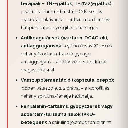
terápiák – TNF-gátlók, IL-17/23-gátlók):
a spirulina immunstimuláns (NK-sejt és
makrofág-aktiváció) – autoimmun flare és
terápiás hatás-gyengítés lehetséges.
Antikoagulánsok (warfarin, DOAC-ok),
antiaggregánsok:
a γ-linolénsav (GLA) és
néhány fikocianin-frakció gyenge
antiaggregáns – additív vérzés-kockázat
magas dózisnál.
Vasszupplementáció (kapszula, csepp):
időben válaszd el ≥ 2 órával – a klorofill és
néhány spirulina-fehérje kelálhatja.
Fenilalanin-tartalmú gyógyszerek vagy
aspartam-tartalmú italok (PKU-
betegben):
a spirulina jelentős fenilalanint