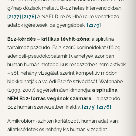
g/nap dózisok mellett, 8–12 hetes intervenciókban.
[2177]
[2178]
A NAFLD-re és HbA1c-re vonatkozó
adatok ígéretesek, de gyengébbek.
[2179]
B12-kérdés – kritikus tévhit-zóna:
a spirulina
tartalmaz pszeudo-B12-szerű korrinoidokat (főleg
adenosil-pseudokobalamint), amelyek azonban
humán humán metabolikus rendszerben nem aktívak
– sőt, néhány vizsgálat szerint kompetitív módon
blokkolhatják a valódi B12 felszívódását. Watanabe
(1999, 2007) egyértelműen kimondja:
a spirulina
NEM B12-forrás vegánok számára
– a pszeudo-
B12 humán szervezetben inaktív.
[2175]
[2176]
A mikrobiom-szinten korlátozott humán adat van:
állatkísérletek és néhány kis humán vizsgálat