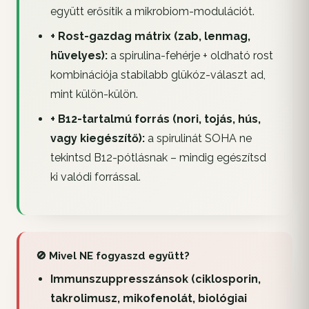
együtt erősítik a mikrobiom-modulációt.
+ Rost-gazdag mátrix (zab, lenmag,
hüvelyes):
a spirulina-fehérje + oldható rost
kombinációja stabilabb glükóz-választ ad,
mint külön-külön.
+ B12-tartalmú forrás (nori, tojás, hús,
vagy kiegészítő):
a spirulinát SOHA ne
tekintsd B12-pótlásnak – mindig egészítsd
ki valódi forrással.
🚫 Mivel NE fogyaszd együtt?
Immunszuppresszánsok (ciklosporin,
takrolimusz, mikofenolát, biológiai