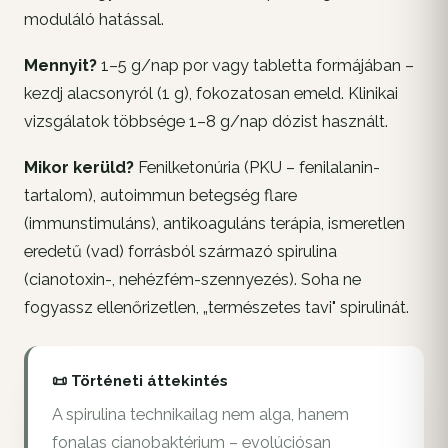
moduláló hatással.
Mennyit?
1–5 g/nap por vagy tabletta formájában –
kezdj alacsonyról (1 g), fokozatosan emeld. Klinikai
vizsgálatok többsége 1–8 g/nap dózist használt.
Mikor kerüld?
Fenilketonúria (PKU – fenilalanin-
tartalom), autoimmun betegség flare
(immunstimuláns), antikoaguláns terápia, ismeretlen
eredetű (vad) forrásból származó spirulina
(cianotoxin-, nehézfém-szennyezés). Soha ne
fogyassz ellenőrizetlen, „természetes tavi" spirulinát.
📜 Történeti áttekintés
A spirulina technikailag nem alga, hanem
fonalas cianobaktérium – evolúciósan