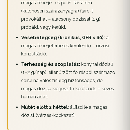
magas fehérje- és purin-tartalom
(különösen szárazanyagra) flare-t
provokálhat – alacsony dózissal (1 g)
próbáld, vagy kerüld.
Vesebetegség (krónikus, GFR < 60):
a
magas fehérjeterhelés kerülendő – orvosi
konzultáció.
Terhesség és szoptatás:
konyhai dózisú
(1–2 g/nap), ellenőrzött forrásból származó
spirulina valószínűleg biztonságos, de
magas dózisú kiegészítő kerülendő – kevés
humán adat.
Műtét előtt 2 héttel:
állítsd le a magas
dózist (vérzés-kockázat).