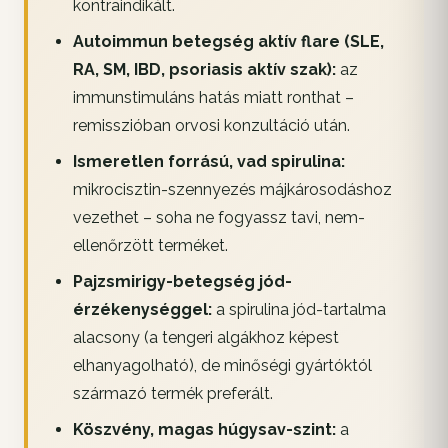
kontraindikált.
Autoimmun betegség aktív flare (SLE,
RA, SM, IBD, psoriasis aktív szak):
az
immunstimuláns hatás miatt ronthat –
remisszióban orvosi konzultáció után.
Ismeretlen forrású, vad spirulina:
mikrocisztin-szennyezés májkárosodáshoz
vezethet – soha ne fogyassz tavi, nem-
ellenőrzött terméket.
Pajzsmirigy-betegség jód-
érzékenységgel:
a spirulina jód-tartalma
alacsony (a tengeri algákhoz képest
elhanyagolható), de minőségi gyártóktól
származó termék preferált.
Köszvény, magas húgysav-szint:
a