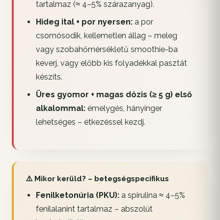
tartalmaz (≈ 4–5% szárazanyag).
Hideg ital + por nyersen:
a por
csomósodik, kellemetlen állag – meleg
vagy szobahőmérsékletű smoothie-ba
keverj, vagy előbb kis folyadékkal pasztát
készíts.
Üres gyomor + magas dózis (≥ 5 g) első
alkalommal:
émelygés, hányinger
lehetséges – étkezéssel kezdj.
⚠️ Mikor kerüld? – betegségspecifikus
Fenilketonúria (PKU):
a spirulina ≈ 4–5%
fenilalanint tartalmaz – abszolút