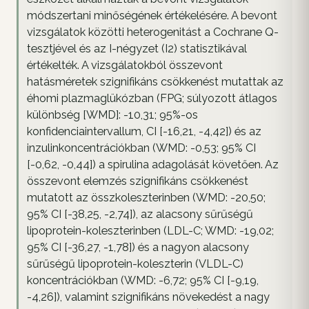
módszertani minőségének értékelésére. A bevont
vizsgálatok közötti heterogenitást a Cochrane Q-
tesztjével és az I-négyzet (I2) statisztikával
értékelték. A vizsgálatokból összevont
hatásméretek szignifikáns csökkenést mutattak az
éhomi plazmaglükózban (FPG; súlyozott átlagos
különbség [WMD]: -10,31; 95%-os
konfidenciaintervallum, CI [-16,21, -4,42]) és az
inzulinkoncentrációkban (WMD: -0,53; 95% CI
[-0,62, -0,44]) a spirulina adagolását követően. Az
összevont elemzés szignifikáns csökkenést
mutatott az összkoleszterinben (WMD: -20,50;
95% CI [-38,25, -2,74]), az alacsony sűrűségű
lipoprotein-koleszterinben (LDL-C; WMD: -19,02;
95% CI [-36,27, -1,78]) és a nagyon alacsony
sűrűségű lipoprotein-koleszterin (VLDL-C)
koncentrációkban (WMD: -6,72; 95% CI [-9,19,
-4,26]), valamint szignifikáns növekedést a nagy