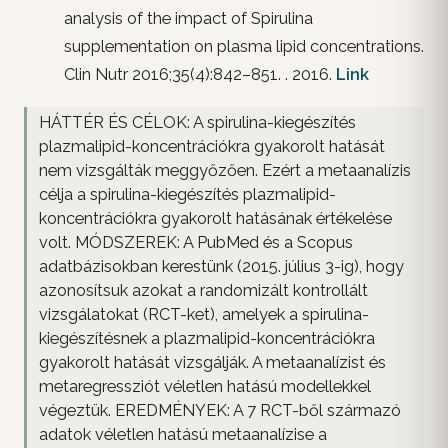
analysis of the impact of Spirulina
supplementation on plasma lipid concentrations.
Clin Nutr 2016;35(4):842–851. . 2016.
Link
HÁTTÉR ÉS CÉLOK: A spirulina-kiegészítés
plazmalipid-koncentrációkra gyakorolt hatását
nem vizsgálták meggyőzően. Ezért a metaanalízis
célja a spirulina-kiegészítés plazmalipid-
koncentrációkra gyakorolt hatásának értékelése
volt. MÓDSZEREK: A PubMed és a Scopus
adatbázisokban kerestünk (2015. július 3-ig), hogy
azonosítsuk azokat a randomizált kontrollált
vizsgálatokat (RCT-ket), amelyek a spirulina-
kiegészítésnek a plazmalipid-koncentrációkra
gyakorolt hatását vizsgálják. A metaanalízist és
metaregressziót véletlen hatású modellekkel
végeztük. EREDMÉNYEK: A 7 RCT-ből származó
adatok véletlen hatású metaanalízise a