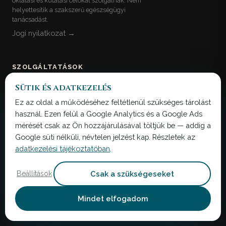
oktatási és kutatási célokat szolgálnak. Nem
helyettesítik a szakszerű egészségügyi
tanácsadást.
Jogi nyilatkozat →
SZOLGÁLTATÁSOK
Sütik és adatkezelés
DiffBiome
Ez az oldal a működéséhez feltétlenül szükséges tárolást
HospBiome
használ. Ezen felül a Google Analytics és a Google Ads
AutoBiome
mérését csak az Ön hozzájárulásával töltjük be — addig a
Google süti nélküli, névtelen jelzést kap. Részletek az
FindBiome
adatkezelési tájékoztatóban
.
TransferBiome
Csak a szükségeseket
Beállítások
UltraBiome
Mindet elfogadom
TUDÁSTÁR