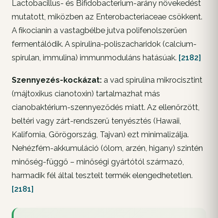
Lactobacillus- és Bifidobacterium-arány növekedést
mutatott, miközben az Enterobacteriaceae csökkent.
A fikocianin a vastagbélbe jutva polifenolszerűen
fermentálódik. A spirulina-poliszacharidok (calcium-
spirulan, immulina) immunmoduláns hatásúak.
[2182]
Szennyezés-kockázat:
a vad spirulina mikrocisztint
(májtoxikus cianotoxin) tartalmazhat más
cianobaktérium-szennyeződés miatt. Az ellenőrzött,
beltéri vagy zárt-rendszerű tenyésztés (Hawaii,
Kalifornia, Görögország, Tajvan) ezt minimalizálja.
Nehézfém-akkumuláció (ólom, arzén, higany) szintén
minőség-függő – minőségi gyártótól származó,
harmadik fél által tesztelt termék elengedhetetlen.
[2181]