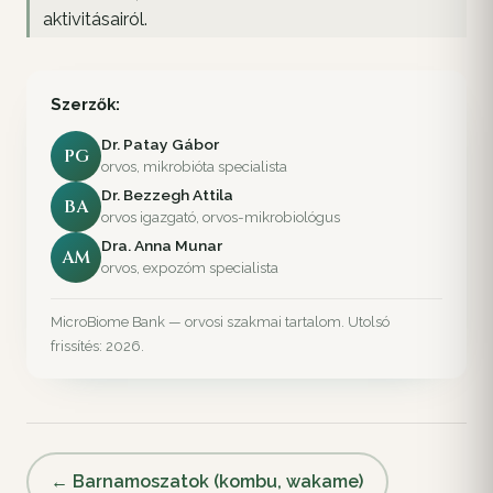
aktivitásairól.
Szerzők:
Dr. Patay Gábor
PG
orvos, mikrobióta specialista
Dr. Bezzegh Attila
BA
orvos igazgató, orvos-mikrobiológus
Dra. Anna Munar
AM
orvos, expozóm specialista
MicroBiome Bank — orvosi szakmai tartalom. Utolsó
frissítés: 2026.
← Barnamoszatok (kombu, wakame)