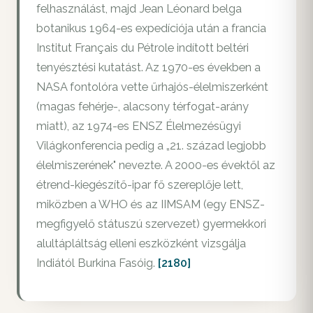
felhasználást, majd Jean Léonard belga
botanikus 1964-es expedíciója után a francia
Institut Français du Pétrole indított beltéri
tenyésztési kutatást. Az 1970-es években a
NASA fontolóra vette űrhajós-élelmiszerként
(magas fehérje-, alacsony térfogat-arány
miatt), az 1974-es ENSZ Élelmezésügyi
Világkonferencia pedig a „21. század legjobb
élelmiszerének" nevezte. A 2000-es évektől az
étrend-kiegészítő-ipar fő szereplője lett,
miközben a WHO és az IIMSAM (egy ENSZ-
megfigyelő státuszú szervezet) gyermekkori
alultápláltság elleni eszközként vizsgálja
Indiától Burkina Fasóig.
[2180]