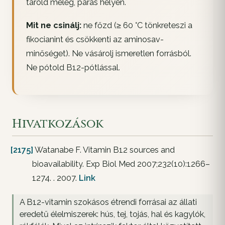
tárold meleg, párás helyen.
Mit ne csinálj:
ne főzd (≥ 60 °C tönkreteszi a
fikocianint és csökkenti az aminosav-
minőséget). Ne vásárolj ismeretlen forrásból.
Ne pótold B12-pótlással.
Hivatkozások
[2175]
Watanabe F. Vitamin B12 sources and
bioavailability. Exp Biol Med 2007;232(10):1266–
1274. . 2007.
Link
A B12-vitamin szokásos étrendi forrásai az állati
eredetű élelmiszerek: hús, tej, tojás, hal és kagylók,