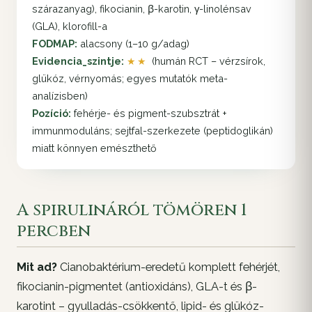
szárazanyag), fikocianin, β-karotin, γ-linolénsav
(GLA), klorofill-a
FODMAP:
alacsony (1–10 g/adag)
Evidencia_szintje:
★★
(humán RCT – vérzsírok,
glükóz, vérnyomás; egyes mutatók meta-
analízisben)
Pozíció:
fehérje- és pigment-szubsztrát +
immunmoduláns; sejtfal-szerkezete (peptidoglikán)
miatt könnyen emészthető
A spirulináról tömören 1
percben
Mit ad?
Cianobaktérium-eredetű komplett fehérjét,
fikocianin-pigmentet (antioxidáns), GLA-t és β-
karotint – gyulladás-csökkentő, lipid- és glükóz-