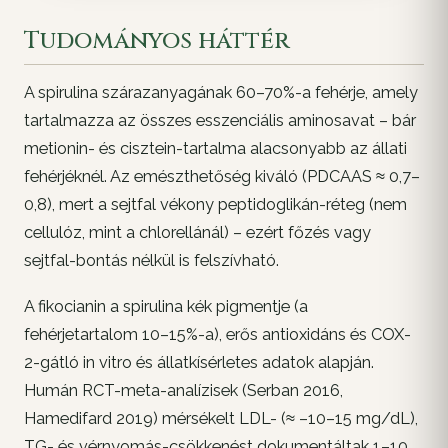
Tudományos háttér
A spirulina szárazanyagának 60–70%-a fehérje, amely
tartalmazza az összes esszenciális aminosavat – bár
metionin- és cisztein-tartalma alacsonyabb az állati
fehérjéknél. Az emészthetőség kiváló (PDCAAS ≈ 0,7–
0,8), mert a sejtfal vékony peptidoglikán-réteg (nem
cellulóz, mint a chlorellánál) – ezért főzés vagy
sejtfal-bontás nélkül is felszívható.
A fikocianin a spirulina kék pigmentje (a
fehérjetartalom 10–15%-a), erős antioxidáns és COX-
2-gátló in vitro és állatkísérletes adatok alapján.
Humán RCT-meta-analízisek (Serban 2016,
Hamedifard 2019) mérsékelt LDL- (≈ –10–15 mg/dL),
TG- és vérnyomás-csökkenést dokumentáltak 1–10