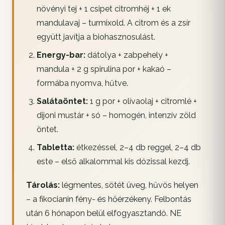
növényi tej + 1 csipet citromhéj + 1 ek
mandulavaj – turmixold. A citrom és a zsír
együtt javítja a biohasznosulást.
Energy-bar:
dátolya + zabpehely +
mandula + 2 g spirulina por + kakaó –
formába nyomva, hűtve.
Salátaöntet:
1 g por + olívaolaj + citromlé +
dijoni mustár + só – homogén, intenzív zöld
öntet.
Tabletta:
étkezéssel, 2–4 db reggel, 2–4 db
este – első alkalommal kis dózissal kezdj.
Tárolás:
légmentes, sötét üveg, hűvös helyen
– a fikocianin fény- és hőérzékeny. Felbontás
után 6 hónapon belül elfogyasztandó. NE