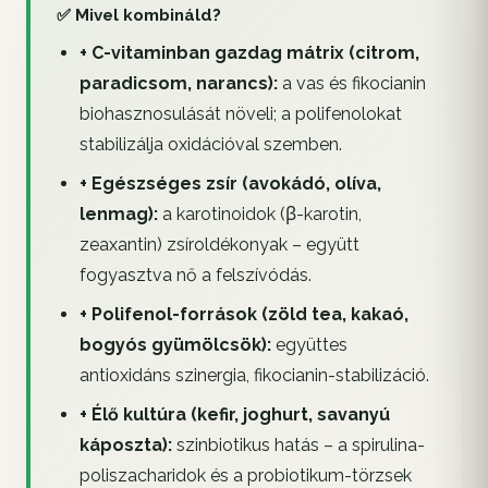
✅ Mivel kombináld?
+ C-vitaminban gazdag mátrix (citrom,
paradicsom, narancs):
a vas és fikocianin
biohasznosulását növeli; a polifenolokat
stabilizálja oxidációval szemben.
+ Egészséges zsír (avokádó, olíva,
lenmag):
a karotinoidok (β-karotin,
zeaxantin) zsíroldékonyak – együtt
fogyasztva nő a felszívódás.
+ Polifenol-források (zöld tea, kakaó,
bogyós gyümölcsök):
együttes
antioxidáns szinergia, fikocianin-stabilizáció.
+ Élő kultúra (kefir, joghurt, savanyú
káposzta):
szinbiotikus hatás – a spirulina-
poliszacharidok és a probiotikum-törzsek