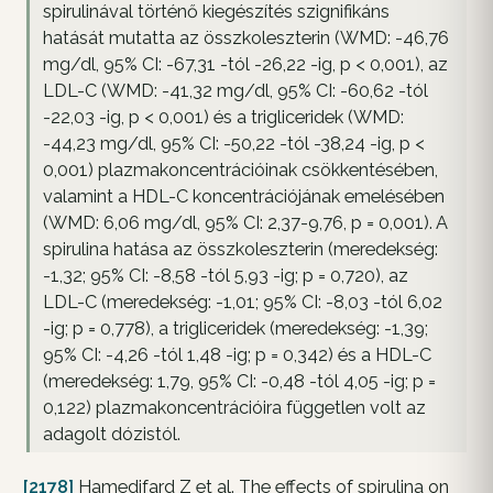
spirulinával történő kiegészítés szignifikáns
hatását mutatta az összkoleszterin (WMD: -46,76
mg/dl, 95% CI: -67,31 -tól -26,22 -ig, p < 0,001), az
LDL-C (WMD: -41,32 mg/dl, 95% CI: -60,62 -tól
-22,03 -ig, p < 0,001) és a trigliceridek (WMD:
-44,23 mg/dl, 95% CI: -50,22 -tól -38,24 -ig, p <
0,001) plazmakoncentrációinak csökkentésében,
valamint a HDL-C koncentrációjának emelésében
(WMD: 6,06 mg/dl, 95% CI: 2,37-9,76, p = 0,001). A
spirulina hatása az összkoleszterin (meredekség:
-1,32; 95% CI: -8,58 -tól 5,93 -ig; p = 0,720), az
LDL-C (meredekség: -1,01; 95% CI: -8,03 -tól 6,02
-ig; p = 0,778), a trigliceridek (meredekség: -1,39;
95% CI: -4,26 -tól 1,48 -ig; p = 0,342) és a HDL-C
(meredekség: 1,79, 95% CI: -0,48 -tól 4,05 -ig; p =
0,122) plazmakoncentrációira független volt az
adagolt dózistól.
[2178]
Hamedifard Z et al. The effects of spirulina on