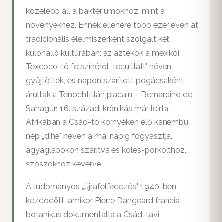
közelebb áll a baktériumokhoz, mint a
növényekhez. Ennek ellenére több ezer éven át
tradicionális élelmiszerként szolgált két
különálló kultúrában: az aztékok a mexikói
Texcoco-tó felszínéről „tecuitlatl" néven
gyűjtötték, és napon szárított pogácsaként
árulták a Tenochtitlán piacain – Bernardino de
Sahagún 16. századi krónikás már leírta.
Afrikában a Csád-tó környékén élő kanembu
nép „dihé" néven a mai napig fogyasztja,
agyaglapokon szárítva és köles-pörkölthöz,
szószokhoz keverve.
A tudományos „újrafelfedezés" 1940-ben
kezdődött, amikor Pierre Dangeard francia
botanikus dokumentálta a Csád-tavi