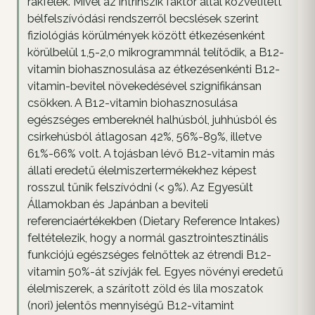
rákfélék. Mivel az intrinszik faktor által közvetített
bélfelszívódási rendszerről becslések szerint
fiziológiás körülmények között étkezésenként
körülbelül 1,5-2,0 mikrogrammnál telítődik, a B12-
vitamin biohasznosulása az étkezésenkénti B12-
vitamin-bevitel növekedésével szignifikánsan
csökken. A B12-vitamin biohasznosulása
egészséges embereknél halhúsból, juhhúsból és
csirkehúsból átlagosan 42%, 56%-89%, illetve
61%-66% volt. A tojásban lévő B12-vitamin más
állati eredetű élelmiszertermékekhez képest
rosszul tűnik felszívódni (< 9%). Az Egyesült
Államokban és Japánban a beviteli
referenciaértékekben (Dietary Reference Intakes)
feltételezik, hogy a normál gasztrointesztinális
funkciójú egészséges felnőttek az étrendi B12-
vitamin 50%-át szívják fel. Egyes növényi eredetű
élelmiszerek, a szárított zöld és lila moszatok
(nori) jelentős mennyiségű B12-vitamint