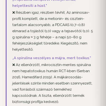
helyettesíti a húst."
❌ Részben igaz, részben tévhit. Az aminosav-
profil komplett, de a metionin- és cisztein-
tartalom alacsonyabb, a PDCAAS (0,7–0,8)
elmarad a tojástól (1,0) vagy a tejsavótól (1,0). 5
g spirulina ≈ 3 g fehérje – a napi 50–80 g
fehérjeszükséglet töredéke. Kiegészítő, nem
helyettesítő.
„A spirulina veszélyes a májra, mert toxikus."
❌ Az ellenőrzött, mikrocisztin-mentes spirulina
nem hepatotoxikus humán RCT-kben (Serban
2016, Hamedifard 2019). A májkárosodás-
jelentések szinte minden esetben szennyezett,
vad forrásból származó termékhez
kapcsolódnak. A tiszta, ellenőrzött termék
biztonsági profilja kedvező.