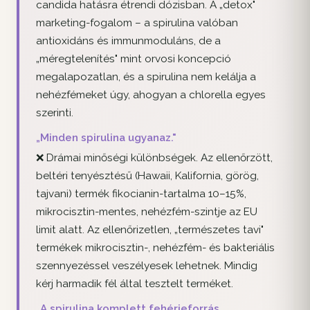
candida hatásra étrendi dózisban. A „detox"
marketing-fogalom – a spirulina valóban
antioxidáns és immunmoduláns, de a
„méregtelenítés" mint orvosi koncepció
megalapozatlan, és a spirulina nem kelálja a
nehézfémeket úgy, ahogyan a chlorella egyes
szerinti.
„Minden spirulina ugyanaz."
❌ Drámai minőségi különbségek. Az ellenőrzött,
beltéri tenyésztésű (Hawaii, Kalifornia, görög,
tajvani) termék fikocianin-tartalma 10–15%,
mikrocisztin-mentes, nehézfém-szintje az EU
limit alatt. Az ellenőrizetlen, „természetes tavi"
termékek mikrocisztin-, nehézfém- és bakteriális
szennyezéssel veszélyesek lehetnek. Mindig
kérj harmadik fél által tesztelt terméket.
„A spirulina komplett fehérjeforrás,