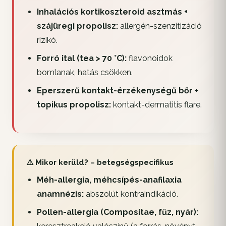
Inhalációs kortikoszteroid asztmás +
szájüregi propolisz:
allergén-szenzitizáció
rizikó.
Forró ital (tea > 70 °C):
flavonoidok
bomlanak, hatás csökken.
Eperszerű kontakt-érzékenységű bőr +
topikus propolisz:
kontakt-dermatitis flare.
⚠️ Mikor kerüld? – betegségspecifikus
Méh-allergia, méhcsípés-anafilaxia
anamnézis:
abszolút kontraindikáció.
Pollen-allergia (Compositae, fűz, nyár):