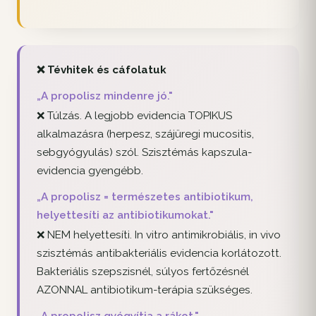
❌ Tévhitek és cáfolatuk
„A propolisz mindenre jó."
❌ Túlzás. A legjobb evidencia TOPIKUS
alkalmazásra (herpesz, szájüregi mucositis,
sebgyógyulás) szól. Szisztémás kapszula-
evidencia gyengébb.
„A propolisz = természetes antibiotikum,
helyettesíti az antibiotikumokat."
❌ NEM helyettesíti. In vitro antimikrobiális, in vivo
szisztémás antibakteriális evidencia korlátozott.
Bakteriális szepszisnél, súlyos fertőzésnél
AZONNAL antibiotikum-terápia szükséges.
„A propolisz gyógyítja a rákot."