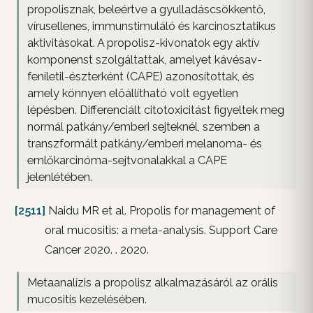
propolisznak, beleértve a gyulladáscsökkentő,
vírusellenes, immunstimuláló és karcinosztatikus
aktivitásokat. A propolisz-kivonatok egy aktív
komponenst szolgáltattak, amelyet kávésav-
feniletil-észterként (CAPE) azonosítottak, és
amely könnyen előállítható volt egyetlen
lépésben. Differenciált citotoxicitást figyeltek meg
normál patkány/emberi sejteknél, szemben a
transzformált patkány/emberi melanoma- és
emlőkarcinóma-sejtvonalakkal a CAPE
jelenlétében.
[2511]
Naidu MR et al. Propolis for management of
oral mucositis: a meta-analysis. Support Care
Cancer 2020. . 2020.
Metaanalízis a propolisz alkalmazásáról az orális
mucositis kezelésében.