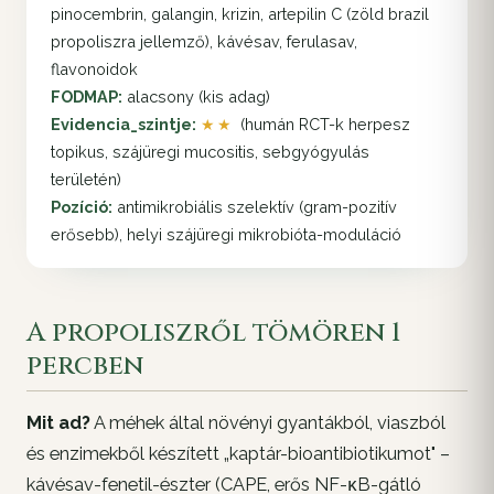
pinocembrin, galangin, krizin, artepilin C (zöld brazil
propoliszra jellemző), kávésav, ferulasav,
flavonoidok
FODMAP:
alacsony (kis adag)
Evidencia_szintje:
★★
(humán RCT-k herpesz
topikus, szájüregi mucositis, sebgyógyulás
területén)
Pozíció:
antimikrobiális szelektív (gram-pozitív
erősebb), helyi szájüregi mikrobióta-moduláció
A propoliszről tömören 1
percben
Mit ad?
A méhek által növényi gyantákból, viaszból
és enzimekből készített „kaptár-bioantibiotikumot" –
kávésav-fenetil-észter (CAPE, erős NF-κB-gátló