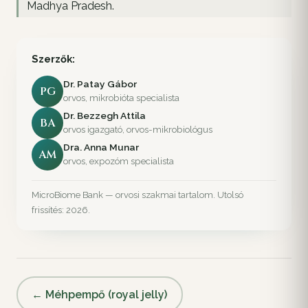
Madhya Pradesh.
Szerzők:
Dr. Patay Gábor
PG
orvos, mikrobióta specialista
Dr. Bezzegh Attila
BA
orvos igazgató, orvos-mikrobiológus
Dra. Anna Munar
AM
orvos, expozóm specialista
MicroBiome Bank — orvosi szakmai tartalom. Utolsó
frissítés: 2026.
← Méhpempő (royal jelly)