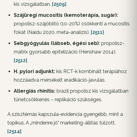
kis vizsgálatban.
[2509]
Szájüregi mucositis (kemoterápia, sugár):
propolisz-szájöblítő (10-20%) csökkenti a mucositis
fokát (Naidu 2020, meta-analízis).
[2511]
Sebgyógyulás (lábseb, égési seb):
propolisz-
mátrix gyorsabb epitelizáció (Henshaw 2014).
[2512]
H. pylori adjunkt:
kis RCT-k kombinált terápiához
hozzáadva mérsékelt eradikáció-javulás.
Allergiás rhinitis:
brazil propolisz kis vizsgálatban
tünetcsökkenés – replikáció szükséges.
A szisztémás kapszula-evidencia gyengébb, mint a
topikus. A „mindenre jó" marketing-állítás túlzott.
[2514]