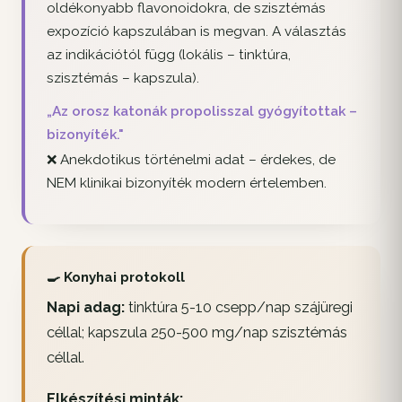
oldékonyabb flavonoidokra, de szisztémás
expozíció kapszulában is megvan. A választás
az indikációtól függ (lokális – tinktúra,
szisztémás – kapszula).
„Az orosz katonák propolisszal gyógyítottak –
bizonyíték."
❌ Anekdotikus történelmi adat – érdekes, de
NEM klinikai bizonyíték modern értelemben.
🍳 Konyhai protokoll
Napi adag:
tinktúra 5-10 csepp/nap szájüregi
céllal; kapszula 250-500 mg/nap szisztémás
céllal.
Elkészítési minták: