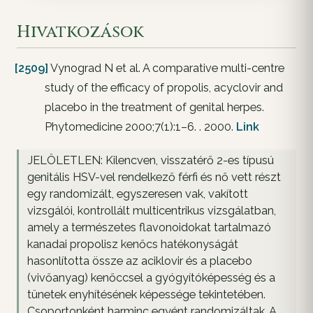
Hivatkozások
[2509]
Vynograd N et al. A comparative multi-centre
study of the efficacy of propolis, acyclovir and
placebo in the treatment of genital herpes.
Phytomedicine 2000;7(1):1–6. . 2000.
Link
JELÖLETLEN: Kilencven, visszatérő 2-es típusú
genitális HSV-vel rendelkező férfi és nő vett részt
egy randomizált, egyszeresen vak, vakított
vizsgálói, kontrollált multicentrikus vizsgálatban,
amely a természetes flavonoidokat tartalmazó
kanadai propolisz kenőcs hatékonyságát
hasonlította össze az aciklovir és a placebo
(vivőanyag) kenőccsel a gyógyítóképesség és a
tünetek enyhítésének képessége tekintetében.
Csoportonként harminc egyént randomizáltak. A