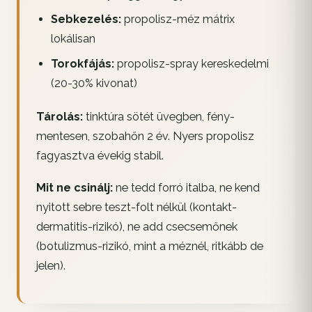
Sebkezelés:
propolisz-méz mátrix
lokálisan
Torokfájás:
propolisz-spray kereskedelmi
(20-30% kivonat)
Tárolás:
tinktúra sötét üvegben, fény-
mentesen, szobahőn 2 év. Nyers propolisz
fagyasztva évekig stabil.
Mit ne csinálj:
ne tedd forró italba, ne kend
nyitott sebre teszt-folt nélkül (kontakt-
dermatitis-rizikó), ne add csecsemőnek
(botulizmus-rizikó, mint a méznél, ritkább de
jelen).