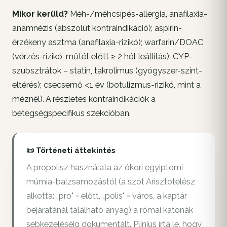
Mikor kerüld?
Méh-/méhcsípés-allergia, anafilaxia-
anamnézis (abszolút kontraindikáció); aspirin-
érzékeny asztma (anafilaxia-rizikó); warfarin/DOAC
(vérzés-rizikó, műtét előtt ≥ 2 hét leállítás); CYP-
szubsztrátok – statin, takrolimus (gyógyszer-szint-
eltérés); csecsemő <1 év (botulizmus-rizikó, mint a
méznél). A részletes kontraindikációk a
betegségspecifikus szekcióban.
📜 Történeti áttekintés
A propolisz használata az ókori egyiptomi
múmia-balzsamozástól (a szót Arisztotelész
alkotta: „pro" = előtt, „polis" = város, a kaptár
bejáratánál található anyag) a római katonák
sebkezeléséig dokumentált. Plinius írta le, hogy