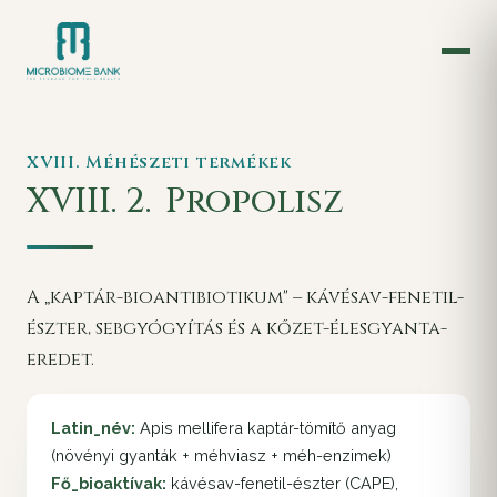
XVIII. Méhészeti termékek
XVIII. 2.
Propolisz
A „kaptár-bioantibiotikum" – kávésav-fenetil-
észter, sebgyógyítás és a kőzet-élesgyanta-
eredet.
Latin_név:
Apis mellifera kaptár-tömítő anyag
(növényi gyanták + méhviasz + méh-enzimek)
Fő_bioaktívak:
kávésav-fenetil-észter (CAPE),