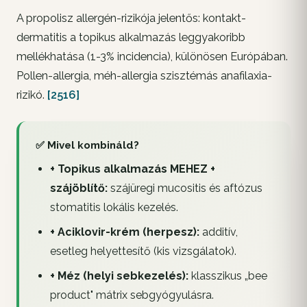
A propolisz allergén-rizikója jelentős: kontakt-
dermatitis a topikus alkalmazás leggyakoribb
mellékhatása (1-3% incidencia), különösen Európában.
Pollen-allergia, méh-allergia szisztémás anafilaxia-
rizikó.
[2516]
✅ Mivel kombináld?
+ Topikus alkalmazás MEHEZ +
szájöblítő:
szájüregi mucositis és aftózus
stomatitis lokális kezelés.
+ Aciklovir-krém (herpesz):
additív,
esetleg helyettesítő (kis vizsgálatok).
+ Méz (helyi sebkezelés):
klasszikus „bee
product" mátrix sebgyógyulásra.