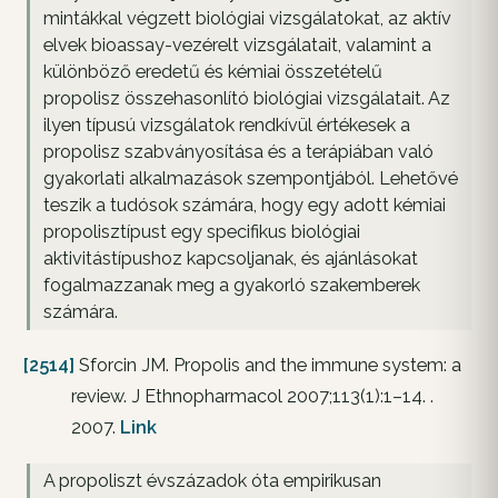
mintákkal végzett biológiai vizsgálatokat, az aktív
elvek bioassay-vezérelt vizsgálatait, valamint a
különböző eredetű és kémiai összetételű
propolisz összehasonlító biológiai vizsgálatait. Az
ilyen típusú vizsgálatok rendkívül értékesek a
propolisz szabványosítása és a terápiában való
gyakorlati alkalmazások szempontjából. Lehetővé
teszik a tudósok számára, hogy egy adott kémiai
propolisztípust egy specifikus biológiai
aktivitástípushoz kapcsoljanak, és ajánlásokat
fogalmazzanak meg a gyakorló szakemberek
számára.
[2514]
Sforcin JM. Propolis and the immune system: a
review. J Ethnopharmacol 2007;113(1):1–14. .
2007.
Link
A propoliszt évszázadok óta empirikusan