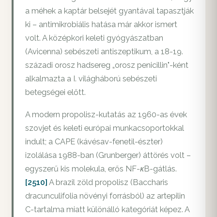
a méhek a kaptár belsejét gyantával tapasztják
ki – antimikrobiális hatása már akkor ismert
volt. A középkori keleti gyógyászatban
(Avicenna) sebészeti antiszeptikum, a 18-19.
századi orosz hadsereg „orosz penicillin"-ként
alkalmazta a I. világháború sebészeti
betegségei előtt.
A modern propolisz-kutatás az 1960-as évek
szovjet és keleti európai munkacsoportokkal
indult; a CAPE (kávésav-fenetil-észter)
izolálása 1988-ban (Grunberger) áttörés volt –
egyszerű kis molekula, erős NF-κB-gátlás.
[2510]
A brazil zöld propolisz (Baccharis
dracunculifolia növényi forrásból) az artepilin
C-tartalma miatt különálló kategóriát képez. A