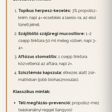
Topikus herpesz-kezelés:
3% propolisz-
krém, napi 4× ecsetelés a laesio-ra, az első
tüneti jelnél.
Szájöblítő szájüregi mucositisre:
1-2
csepp tinktúra 50 ml meleg vízben, napi 3-
4×.
Aftózus stomatitis:
1 csepp tinktúra
közvetlenül az aftára, napi 2×.
Szisztémás kapszula:
étkezés alatt zsír-
mátrixban (jobb biohasznosulás).
Klasszikus minták:
Téli megfázás-prevenció:
propolisz-méz
teáskanálnyi reggel (langyos)