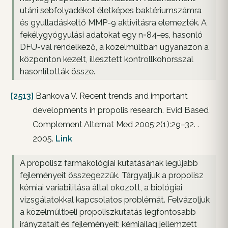
utáni sebfolyadékot életképes baktériumszámra
és gyulladáskeltő MMP-9 aktivitásra elemezték. A
fekélygyógyulási adatokat egy n=84-es, hasonló
DFU-val rendelkező, a közelmúltban ugyanazon a
központon kezelt, illesztett kontrollkohorsszal
hasonlították össze.
[2513]
Bankova V. Recent trends and important
developments in propolis research. Evid Based
Complement Alternat Med 2005;2(1):29–32. .
2005.
Link
A propolisz farmakológiai kutatásának legújabb
fejleményeit összegezzük. Tárgyaljuk a propolisz
kémiai variabilitása által okozott, a biológiai
vizsgálatokkal kapcsolatos problémát. Felvázoljuk
a közelmúltbeli propoliszkutatás legfontosabb
irányzatait és fejleményeit: kémiailag jellemzett