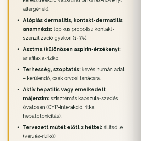
keresztreakció valószínű (a forrás-növényt
allergének).
Atópiás dermatitis, kontakt-dermatitis
anamnézis:
topikus propolisz kontakt-
szenzitizáció gyakori (1-3%).
Asztma (különösen aspirin-érzékeny):
anafilaxia-rizikó.
Terhesség, szoptatás:
kevés humán adat
– kerülendő, csak orvosi tanácsra.
Aktív hepatitis vagy emelkedett
májenzim:
szisztémás kapszula-szedés
óvatosan (CYP-interakció, ritka
hepatotoxicitás).
Tervezett műtét előtt 2 héttel:
állítsd le
(vérzés-rizikó).