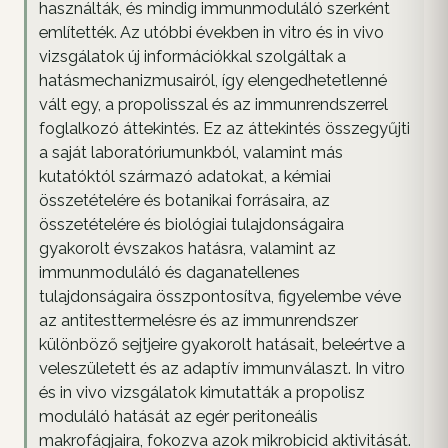
használták, és mindig immunmoduláló szerként
említették. Az utóbbi években in vitro és in vivo
vizsgálatok új információkkal szolgáltak a
hatásmechanizmusairól, így elengedhetetlenné
vált egy, a propolisszal és az immunrendszerrel
foglalkozó áttekintés. Ez az áttekintés összegyűjti
a saját laboratóriumunkból, valamint más
kutatóktól származó adatokat, a kémiai
összetételére és botanikai forrásaira, az
összetételére és biológiai tulajdonságaira
gyakorolt évszakos hatásra, valamint az
immunmoduláló és daganatellenes
tulajdonságaira összpontosítva, figyelembe véve
az antitesttermelésre és az immunrendszer
különböző sejtjeire gyakorolt hatásait, beleértve a
veleszületett és az adaptív immunválaszt. In vitro
és in vivo vizsgálatok kimutatták a propolisz
moduláló hatását az egér peritoneális
makrofágjaira, fokozva azok mikrobicid aktivitását.