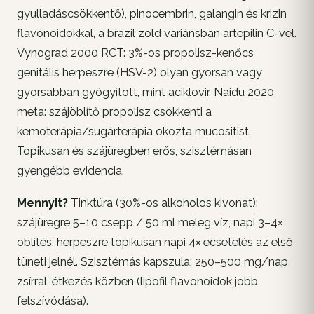
gyulladáscsökkentő), pinocembrin, galangin és krizin
flavonoidokkal, a brazil zöld variánsban artepilin C-vel.
Vynograd 2000 RCT: 3%-os propolisz-kenőcs
genitális herpeszre (HSV-2) olyan gyorsan vagy
gyorsabban gyógyított, mint aciklovir. Naidu 2020
meta: szájöblítő propolisz csökkenti a
kemoterápia/sugárterápia okozta mucositist.
Topikusan és szájüregben erős, szisztémásan
gyengébb evidencia.
Mennyit?
Tinktúra (30%-os alkoholos kivonat):
szájüregre 5–10 csepp / 50 ml meleg víz, napi 3–4×
öblítés; herpeszre topikusan napi 4× ecsetelés az első
tüneti jelnél. Szisztémás kapszula: 250–500 mg/nap
zsírral, étkezés közben (lipofil flavonoidok jobb
felszívódása).