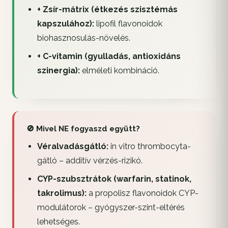
+ Zsír-mátrix (étkezés szisztémás
kapszulához):
lipofil flavonoidok
biohasznosulás-növelés.
+ C-vitamin (gyulladás, antioxidáns
szinergia):
elméleti kombináció.
🚫 Mivel NE fogyaszd együtt?
Véralvadásgátló:
in vitro thrombocyta-
gátló – additív vérzés-rizikó.
CYP-szubsztrátok (warfarin, statinok,
takrolimus):
a propolisz flavonoidok CYP-
modulátorok – gyógyszer-szint-eltérés
lehetséges.