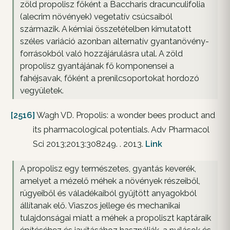
zöld propolisz főként a Baccharis dracunculifolia
(alecrim növények) vegetatív csúcsaiból
származik. A kémiai összetételben kimutatott
széles variáció azonban alternatív gyantanövény-
forrásokból való hozzájárulásra utal. A zöld
propolisz gyantájának fő komponensei a
fahéjsavak, főként a prenilcsoportokat hordozó
vegyületek.
[2516]
Wagh VD. Propolis: a wonder bees product and
its pharmacological potentials. Adv Pharmacol
Sci 2013;2013:308249. . 2013.
Link
A propolisz egy természetes, gyantás keverék,
amelyet a mézelő méhek a növények részeiből,
rügyeiből és váladékaiból gyűjtött anyagokból
állítanak elő. Viaszos jellege és mechanikai
tulajdonságai miatt a méhek a propoliszt kaptáraik