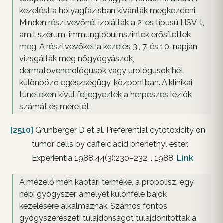
kezelést a hólyagfázisban kívánták megkezdeni.
Minden résztvevőnél izolálták a 2-es típusú HSV-t,
amit szérum-immunglobulinszintek erősítettek
meg. A résztvevőket a kezelés 3., 7. és 10. napján
vizsgálták meg nőgyógyászok,
dermatovenerológusok vagy urológusok hét
különböző egészségügyi központban. A klinikai
tüneteken kívül feljegyezték a herpeszes léziók
számát és méretét.
[2510]
Grunberger D et al. Preferential cytotoxicity on
tumor cells by caffeic acid phenethyl ester.
Experientia 1988;44(3):230–232. . 1988.
Link
A mézelő méh kaptári terméke, a propolisz, egy
népi gyógyszer, amelyet különféle bajok
kezelésére alkalmaznak. Számos fontos
gyógyszerészeti tulajdonságot tulajdonítottak a