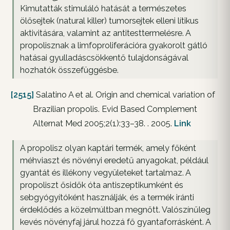
Kimutatták stimuláló hatását a természetes
ölősejtek (natural killer) tumorsejtek elleni lítikus
aktivitására, valamint az antitesttermelésre. A
propolisznak a limfoproliferációra gyakorolt gátló
hatásai gyulladáscsökkentő tulajdonságával
hozhatók összefüggésbe.
[2515]
Salatino A et al. Origin and chemical variation of
Brazilian propolis. Evid Based Complement
Alternat Med 2005;2(1):33–38. . 2005.
Link
A propolisz olyan kaptári termék, amely főként
méhviaszt és növényi eredetű anyagokat, például
gyantát és illékony vegyületeket tartalmaz. A
propoliszt ősidők óta antiszeptikumként és
sebgyógyítóként használják, és a termék iránti
érdeklődés a közelmúltban megnőtt. Valószínűleg
kevés növényfaj járul hozzá fő gyantaforrásként. A