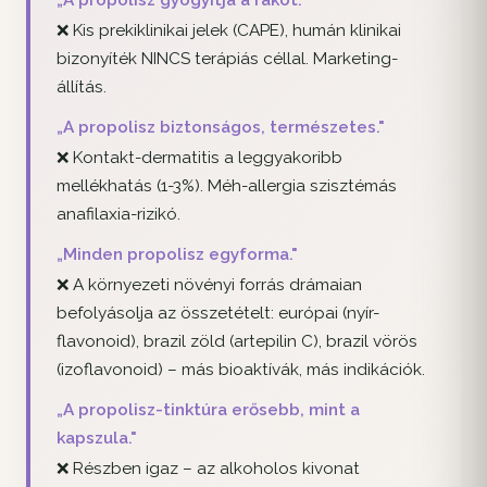
❌ Kis prekiklinikai jelek (CAPE), humán klinikai
bizonyíték NINCS terápiás céllal. Marketing-
állítás.
„A propolisz biztonságos, természetes."
❌ Kontakt-dermatitis a leggyakoribb
mellékhatás (1-3%). Méh-allergia szisztémás
anafilaxia-rizikó.
„Minden propolisz egyforma."
❌ A környezeti növényi forrás drámaian
befolyásolja az összetételt: európai (nyír-
flavonoid), brazil zöld (artepilin C), brazil vörös
(izoflavonoid) – más bioaktívák, más indikációk.
„A propolisz-tinktúra erősebb, mint a
kapszula."
❌ Részben igaz – az alkoholos kivonat