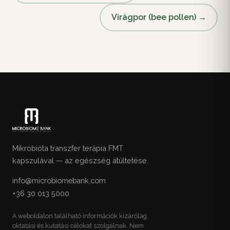
Virágpor (bee pollen) →
Mikrobióta transzfer terápia FMT
kapszulával — az egészség átültetése.
info@microbiomebank.com
+36 30 013 5000
A weboldalon található információk kizárólag
oktatási és kutatási célokat szolgálnak. Nem