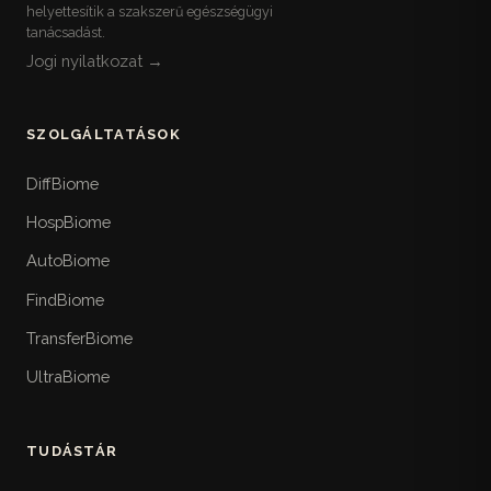
helyettesítik a szakszerű egészségügyi
tanácsadást.
Jogi nyilatkozat →
SZOLGÁLTATÁSOK
DiffBiome
HospBiome
AutoBiome
FindBiome
TransferBiome
UltraBiome
TUDÁSTÁR