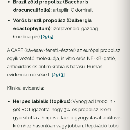
Brazil zöld propolisz (Baccharis
dracunculifolia):
artepilin C dominál
Vörös brazil propolisz (Dalbergia
ecastophyllum):
izoflavonoid-gazdag
(medicarpin)
[2515]
A CAPE (kávésav-fenetil-észter) az európai propolisz
egyik vezető molekulája, in vitro erős NF-κB-gátló,
antioxidáns és antimikrobiális hatású. Humán
evidencia mérsékelt.
[2513]
Klinikai evidencia:
Herpes labialis (topikus):
Vynograd (2000, n =
90) RCT igazolta, hogy 3%-os propolisz-krém
gyorsította a herpesz-laesio gyógyulását aciklovir-
krémhez hasonlóan vagy jobban. Replikáció több