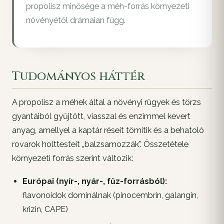
propolisz minősége a méh-forrás környezeti
növényétől drámaian függ.
Tudományos háttér
A propolisz a méhek által a növényi rügyek és törzs
gyantáiból gyűjtött, viasszal és enzimmel kevert
anyag, amellyel a kaptár réseit tömítik és a behatoló
rovarok holttesteit „balzsamozzák". Összetétele
környezeti forrás szerint változik:
Európai (nyír-, nyár-, fűz-forrásból):
flavonoidok dominálnak (pinocembrin, galangin,
krizin, CAPE)