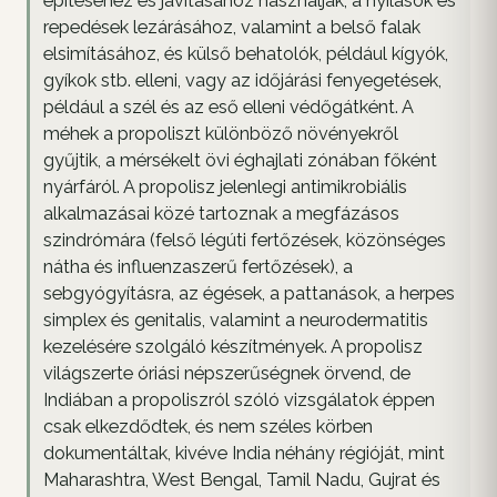
építéséhez és javításához használják, a nyílások és
repedések lezárásához, valamint a belső falak
elsimításához, és külső behatolók, például kígyók,
gyíkok stb. elleni, vagy az időjárási fenyegetések,
például a szél és az eső elleni védőgátként. A
méhek a propoliszt különböző növényekről
gyűjtik, a mérsékelt övi éghajlati zónában főként
nyárfáról. A propolisz jelenlegi antimikrobiális
alkalmazásai közé tartoznak a megfázásos
szindrómára (felső légúti fertőzések, közönséges
nátha és influenzaszerű fertőzések), a
sebgyógyításra, az égések, a pattanások, a herpes
simplex és genitalis, valamint a neurodermatitis
kezelésére szolgáló készítmények. A propolisz
világszerte óriási népszerűségnek örvend, de
Indiában a propoliszról szóló vizsgálatok éppen
csak elkezdődtek, és nem széles körben
dokumentáltak, kivéve India néhány régióját, mint
Maharashtra, West Bengal, Tamil Nadu, Gujrat és