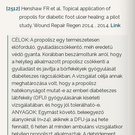
[2512]
Henshaw FR et al. Topical application of
propolis for diabetic foot ulcer healing: a pilot
study. Wound Repair Regen 2014. . 2014.
Link
CÉLOK: A propolisz egy természetesen
előforduló, gyulladáscsökkentő, méh eredetű
védő gyanta. Korábban beszámoltunk arról, hogy
a helyileg alkalmazott propolisz csökkenti a
gyulladást és javítja a bőrfekélyek gyógyulását
diabéteszes rágcsálókban. A vizsgálat célja annak
meghatározása volt, hogy a propolisz
hatékonyságot mutat-e az emberi diabéteszes
lábfekély (DFU) gyógyulásának kísérleti
vizsgálatában, és hogy jól tolerálható-e.
ANYAGOK: Egymást követő, beleegyező
alanyoknál (n=24), akiknek a DFU-ja ≥4 hete
fennállt, 6 héten át minden ambuláns vizsgálatkor
helyileg propoliszt alkalmaztak. A debridement